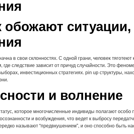
ения
 обожают ситуации, 
ения
чна в свои склонностях. С одной грани, человек тяготеют к
, где следствие зависит от причуд случайности. Это феноме
борах, инвестиционных стратегиях. pin up структуры, нахо
рни.
сности и волнение
атус, которое многочисленные индивиды полагают особо п
осознанности и возбуждения, что ведет к выбросу переда
редко называют “предвкушением”, и оно способно быть на