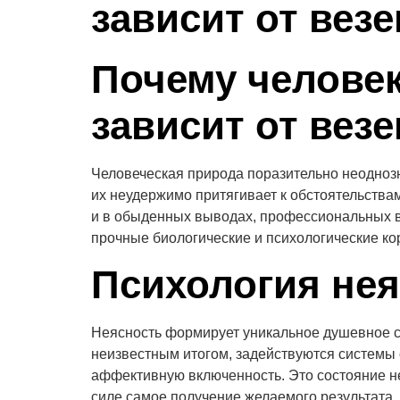
зависит от вез
Почему человек
зависит от вез
Человеческая природа поразительно неоднозна
их неудержимо притягивает к обстоятельствам
и в обыденных выводах, профессиональных вы
прочные биологические и психологические ко
Психология нея
Неясность формирует уникальное душевное ст
неизвестным итогом, задействуются системы 
аффективную включенность. Это состояние не
силе самое получение желаемого результата.