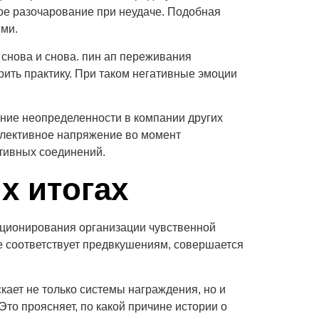
ое разочарование при неудаче. Подобная
ми.
 снова и снова. пин ап переживания
ить практику. При таком негативные эмоции
ение неопределенности в компании других
оллективное напряжение во момент
ктивных соединений.
х итогах
ционирования организации чувственной
не соответствует предвкушениям, совершается
ает не только системы награждения, но и
о проясняет, по какой причине истории о