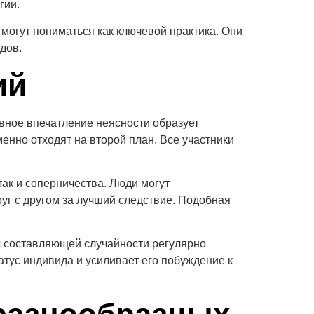
гии.
огут пониматься как ключевой практика. Они
дов.
ий
вное впечатление неясности образует
енно отходят на второй план. Все участники
так и соперничества. Люди могут
уг с другом за лучший следствие. Подобная
с составляющей случайности регулярно
тус индивида и усиливает его побуждение к