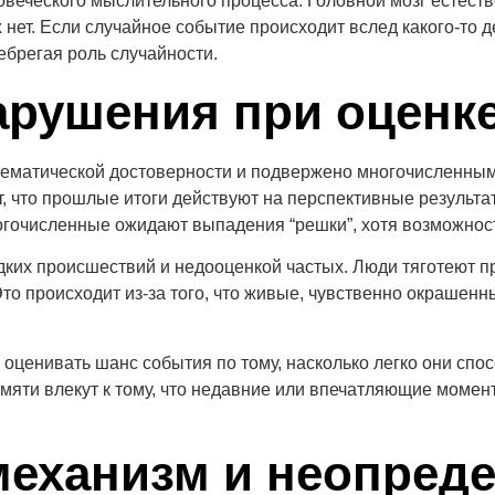
овеческого мыслительного процесса. Головной мозг естест
х нет. Если случайное событие происходит вслед какого-то
ебрегая роль случайности.
арушения при оценке
ематической достоверности и подвержено многочисленным
, что прошлые итоги действуют на перспективные результат
огочисленные ожидают выпадения “решки”, хотя возможност
дких происшествий и недооценкой частых. Люди тяготеют п
то происходит из-за того, что живые, чувственно окрашен
оценивать шанс события по тому, насколько легко они спо
яти влекут к тому, что недавние или впечатляющие моме
еханизм и неопред