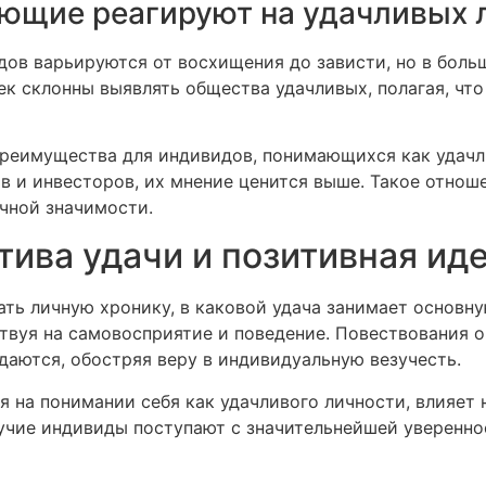
ющие реагируют на удачливых 
дов варьируются от восхищения до зависти, но в бол
к склонны выявлять общества удачливых, полагая, что 
еимущества для индивидов, понимающихся как удачли
ов и инвесторов, их мнение ценится выше. Такое отн
чной значимости.
ива удачи и позитивная ид
ь личную хронику, в каковой удача занимает основну
твуя на самовосприятие и поведение. Повествования 
даются, обостряя веру в индивидуальную везучесть.
 на понимании себя как удачливого личности, влияет 
учие индивиды поступают с значительнейшей уверенно