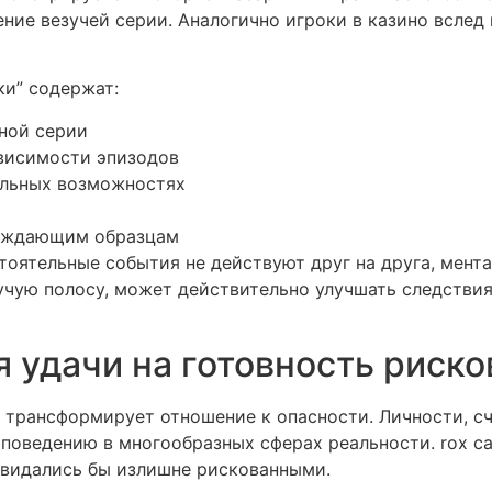
ние везучей серии. Аналогично игроки в казино всле
ки” содержат:
ной серии
висимости эпизодов
альных возможностях
ерждающим образцам
тоятельные события не действуют друг на друга, мента
учую полосу, может действительно улучшать следствия
 удачи на готовность риско
трансформирует отношение к опасности. Личности, с
оведению в многообразных сферах реальности. rox ca
 видались бы излишне рискованными.