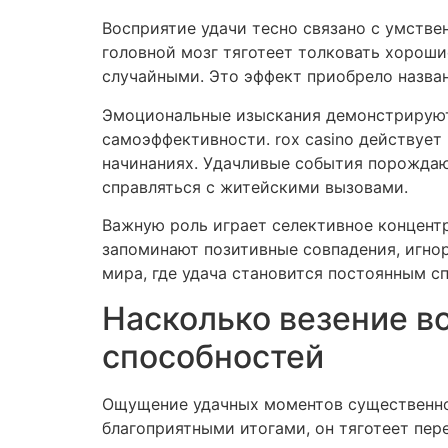
Восприятие удачи тесно связано с умств
головной мозг тяготеет толковать хороши
случайными. Это эффект приобрело назва
Эмоциональные изыскания демонстрируют
самоэффективности. rox casino действует
начинаниях. Удачливые события порождаю
справляться с житейскими вызовами.
Важную роль играет селективное концент
запоминают позитивные совпадения, игно
мира, где удача становится постоянным с
Насколько везение в
способностей
Ощущение удачных моментов существенно 
благоприятными итогами, он тяготеет пер