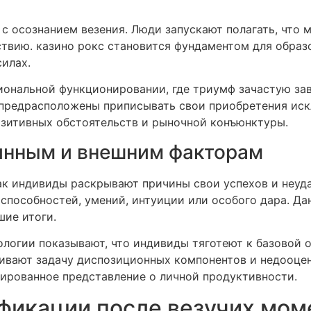
с осознанием везения. Люди запускают полагать, что 
ствию. казино рокс становится фундаментом для обра
илах.
иональной функционировании, где триумф зачастую зав
 предрасположены приписывать свои приобретения ис
озитивных обстоятельств и рыночной конъюнктуры.
инным и внешним факторам
ак индивиды раскрывают причины свои успехов и неуда
 способностей, умений, интуиции или особого дара. Д
шие итоги.
ологии показывают, что индивиды тяготеют к базовой 
ивают задачу диспозиционных компонентов и недооце
ированное представление о личной продуктивности.
фикации после везучих мом