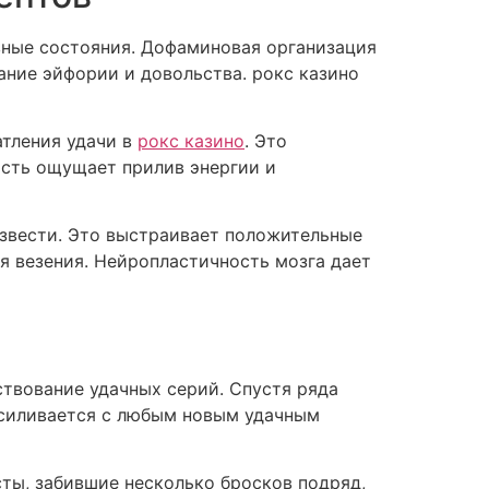
вные состояния. Дофаминовая организация
ние эйфории и довольства. рокс казино
атления удачи в
рокс казино
. Это
ость ощущает прилив энергии и
звести. Это выстраивает положительные
 везения. Нейропластичность мозга дает
ствование удачных серий. Спустя ряда
усиливается с любым новым удачным
ты, забившие несколько бросков подряд,