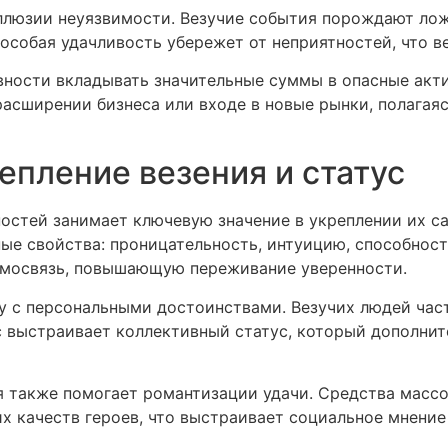
ллюзии неуязвимости. Везучие события порождают ло
о особая удачливость убережет от неприятностей, что 
овности вкладывать значительные суммы в опасные ак
асширении бизнеса или входе в новые рынки, полагая
пление везения и статус
остей занимает ключевую значение в укреплении их 
ые свойства: проницательность, интуицию, способнос
мосвязь, повышающую переживание уверенности.
у с персональными достоинствами. Везучих людей час
с выстраивает коллективный статус, который дополнит
 также помогает романтизации удачи. Средства масс
х качеств героев, что выстраивает социальное мнение 