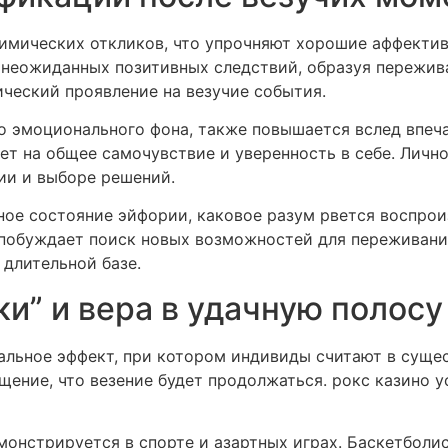
имических откликов, что упрочняют хорошие аффекти
неожиданных позитивных следствий, образуя пережива
ческий проявление на везучие события.
о эмоционального фона, также повышается вслед впеч
т на общее самочувствие и уверенность в себе. Личн
нии и выборе решений.
ое состояние эйфории, каковое разум рвется воспрои
обуждает поиск новых возможностей для переживания
длительной базе.
и” и вера в удачную полосу
альное эффект, при котором индивиды считают в суще
ение, что везение будет продолжаться. рокс казино 
онстрируется в спорте и азартных играх. Баскетболис