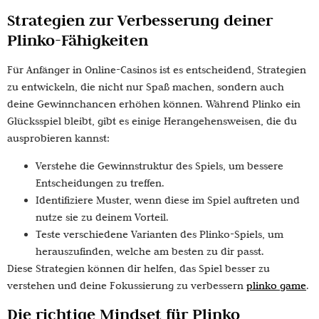
Strategien zur Verbesserung deiner
Plinko-Fähigkeiten
Für Anfänger in Online-Casinos ist es entscheidend, Strategien
zu entwickeln, die nicht nur Spaß machen, sondern auch
deine Gewinnchancen erhöhen können. Während Plinko ein
Glücksspiel bleibt, gibt es einige Herangehensweisen, die du
ausprobieren kannst:
Verstehe die Gewinnstruktur des Spiels, um bessere
Entscheidungen zu treffen.
Identifiziere Muster, wenn diese im Spiel auftreten und
nutze sie zu deinem Vorteil.
Teste verschiedene Varianten des Plinko-Spiels, um
herauszufinden, welche am besten zu dir passt.
Diese Strategien können dir helfen, das Spiel besser zu
verstehen und deine Fokussierung zu verbessern
plinko game
.
Die richtige Mindset für Plinko