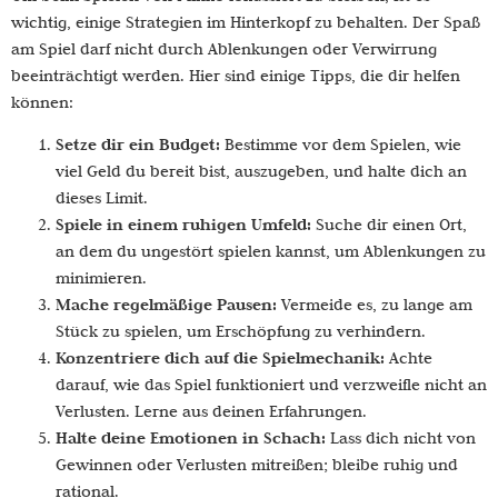
wichtig, einige Strategien im Hinterkopf zu behalten. Der Spaß
am Spiel darf nicht durch Ablenkungen oder Verwirrung
beeinträchtigt werden. Hier sind einige Tipps, die dir helfen
können:
Setze dir ein Budget:
Bestimme vor dem Spielen, wie
viel Geld du bereit bist, auszugeben, und halte dich an
dieses Limit.
Spiele in einem ruhigen Umfeld:
Suche dir einen Ort,
an dem du ungestört spielen kannst, um Ablenkungen zu
minimieren.
Mache regelmäßige Pausen:
Vermeide es, zu lange am
Stück zu spielen, um Erschöpfung zu verhindern.
Konzentriere dich auf die Spielmechanik:
Achte
darauf, wie das Spiel funktioniert und verzweifle nicht an
Verlusten. Lerne aus deinen Erfahrungen.
Halte deine Emotionen in Schach:
Lass dich nicht von
Gewinnen oder Verlusten mitreißen; bleibe ruhig und
rational.