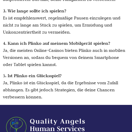
3. Wie lange sollte ich spielen?
Es ist empfehlenswert, regelmäßige Pausen einzulegen und
nicht zu lange am Stück zu spielen, um Ermüdung und
Unkonzentriertheit zu vermeiden.
4. Kann ich Plinko auf meinem Mobilgerät spielen?
Ja, die meisten Online-Casinos bieten Plinko auch in mobilen
Versionen an, sodass du bequem von deinem Smartphone
oder Tablet spielen kannst.
5. Ist Plinko ein Glücksspiel?
Ja, Plinko ist ein Glücksspiel, da die Ergebnisse vom Zufall
abhängen. Es gibt jedoch Strategien, die deine Chancen
verbessern können.