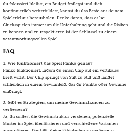
du fokussiert bleibst, ein Budget festlegst und dich
kontinuierlich weiterbildest, kannst du das Beste aus deinem
Spielerlebnis herausholen. Denke daran, dass es bei
Glücksspielen immer um die Unterhaltung geht und die Risiken
zu kennen und zu respektieren ist der Schlüssel zu einem
verantwortungsvollen Spiel.
FAQ
1. Wie funktioniert das Spiel Plinko genau?
Plinko funktioniert, indem du einen Chip auf ein vertikales
Brett wirfst. Der Chip springt von Stift zu Stift und landet
schließlich in einem Gewinnfeld, das dir Punkte oder Gewinne
einbringt.
2. Gibt es Strategien, um meine Gewinnchancen zu
verbessern?
Ja, du solltest die Gewinnstruktur verstehen, potenzielle
Muster im Spiel identifizieren und verschiedene Varianten
ausprobieren. Das hilft, deine Fähigkeiten zu verbessern.