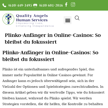
(610) 449-3495
(610) 601-2016
Plinko-Anfänger in Online-Casinos: So
bleibst du fokussiert
Plinko-Anfänger in Online-Casinos: So
bleibst du fokussiert
Plinko ist ein unterhaltsames und aufregendes Spiel, das
immer mehr Popularität in Online-Casinos gewinnt. Für
Anfänger kann es jedoch überwältigend sein, sich in der
Vielzahl der Optionen und Spielstrategien zurechtzufinden. In
diesem Artikel geben wir dir wertvolle Tipps, wie du fokussiert
bleiben kannst, während du Plinko spielst. Wir werden
Strategien vorstellen, die dir helfen, die Kontrolle zu behalten