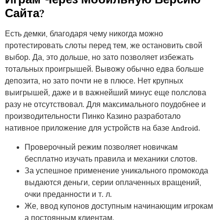
Сайта?
Есть демки, благодаря чему никогда можно
протестировать слоты перед тем, же остановить свой
выбор. Да, это дольше, но зато позволяет избежать
тотальных проигрышей. Вывожу обычно едва больше
депозита, но зато почти не в плюсе. Нет крупных
выигрышей, даже и в важнейший минус еще полслова
разу не отсутствовал. Для максимального поудобнее и
производительности Пинко Казино разработало
нативное приложение для устройств на базе Android.
Проверочный режим позволяет новичкам
бесплатно изучать правила и механики слотов.
За успешное применение уникального промокода
выдаются деньги, серии оплаченных вращений,
очки преданности и т. л.
Же, ввод купонов доступным начинающим игрокам
а постоянным клиентам.