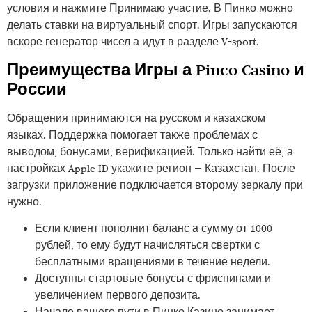
условия и нажмите Принимаю участие. В Пинко можно
делать ставки на виртуальный спорт. Игры запускаются
вскоре генератор чисел а идут в разделе V-sport.
Преимущества Игры а Pinco Casino и
России
Обращения принимаются на русском и казахском
языках. Поддержка помогает также проблемах с
выводом, бонусами, верификацией. Только найти её, а
настройках Apple ID укажите регион — Казахстан. После
загрузки приложение подключается второму зеркалу при
нужно.
Если клиент пополнит баланс а сумму от 1000
рублей, то ему будут начисляться свертки с
бесплатными вращениями в течение недели.
Доступны стартовые бонусы с фриспинами и
увеличением первого депозита.