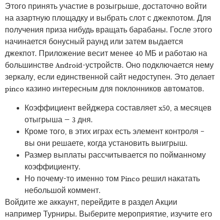
Этого принять участие в розыгрыше, достаточно войти
на азартную площадку и выбрать слот с джекпотом. Для
получения приза нибудь вращать барабаны. Госле этого
начинается бонусный раунд или затем выдается
джекпот. Приложение весит менее 40 МБ и работаю на
большинстве Android-устройств. Оно подключается нему
зеркалу, если единственной сайт недоступен. Это делает
pinco казино интересным для поклонников автоматов.
Коэффициент вейджера составляет x50, а месяцев
отыгрыша — 3 дня.
Кроме того, в этих играх есть элемент контроля –
вы они решаете, когда установить выигрыш.
Размер выплаты рассчитывается по пойманному
коэффициенту.
Но почему-то именно том Pinco решил накатать
небольшой коммент.
Войдите же аккаунт, перейдите в раздел Акции
например Турниры. Выберите мероприятие, изучите его