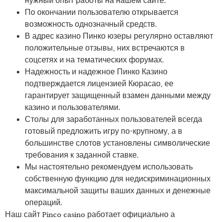
нужный опыт работы на нашем сайте.
По окончании пользователю открывается
возможность однозначный средств.
В адрес казино Пинко юзеры регулярно оставляют
положительные отзывы, них встречаются в
соцсетях и на тематических форумах.
Надежность и надежное Пинко Казино
подтверждается лицензией Кюрасао, ее
гарантирует защищенный взамен данными между
казино и пользователями.
Столы для заработанных пользователей всегда
готовый предложить игру по-крупному, а в
большинстве слотов установлены символические
требования к заданной ставке.
Мы настоятельно рекомендуем использовать
собственную функцию для недискриминационных
максимальной защиты ваших данных и денежные
операций.
Наш сайт Pinco casino работает официально а