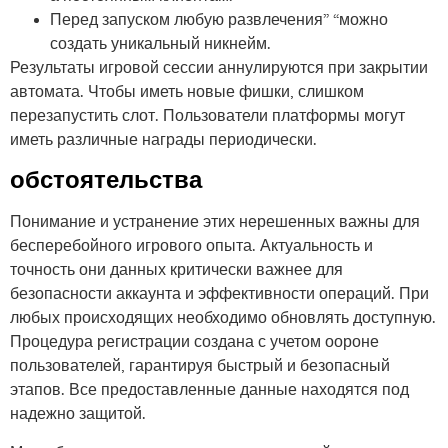
Перед запуском любую развлечения” “можно
создать уникальный никнейм.
Результаты игровой сессии аннулируются при закрытии
автомата. Чтобы иметь новые фишки, слишком
перезапустить слот. Пользователи платформы могут
иметь различные награды периодически.
обстоятельства
Понимание и устранение этих нерешенных важны для
бесперебойного игрового опыта. Актуальность и
точность они данных критически важнее для
безопасности аккаунта и эффективности операций. При
любых происходящих необходимо обновлять доступную.
Процедура регистрации создана с учетом оороне
пользователей, гарантируя быстрый и безопасный
этапов. Все предоставленные данные находятся под
надежно защитой.