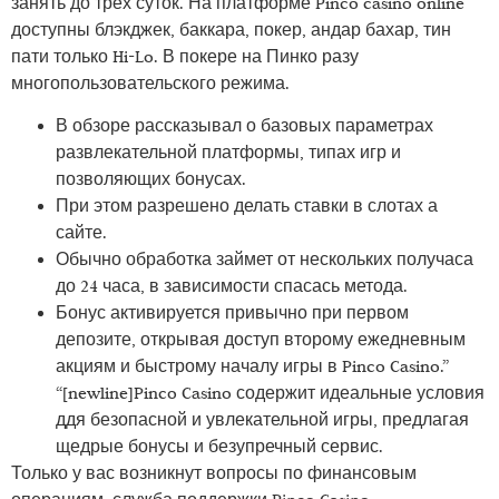
занять до трёх суток. На платформе Pinco casino online
доступны блэкджек, баккара, покер, андар бахар, тин
пати только Hi-Lo. В покере на Пинко разу
многопользовательского режима.
В обзоре рассказывал о базовых параметрах
развлекательной платформы, типах игр и
позволяющих бонусах.
При этом разрешено делать ставки в слотах а
сайте.
Обычно обработка займет от нескольких получаса
до 24 часа, в зависимости спасась метода.
Бонус активируется привычно при первом
депозите, открывая доступ второму ежедневным
акциям и быстрому началу игры в Pinco Casino.”
“[newline]Pinco Casino содержит идеальные условия
ддя безопасной и увлекательной игры, предлагая
щедрые бонусы и безупречный сервис.
Только у вас возникнут вопросы по финансовым