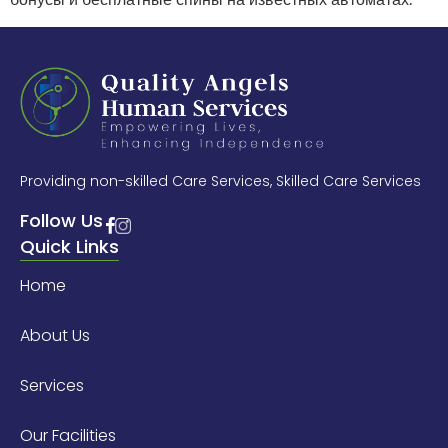
бонусы и бесплатные спины на известных автоматах.
Providing non-skilled Care Services, Skilled Care Services
Follow Us
Quick Links
Home
About Us
Services
Our Facilities