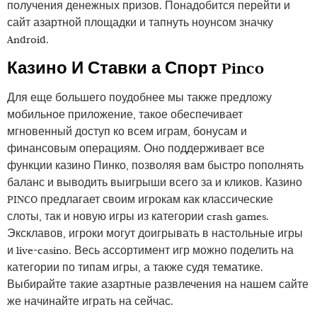
получения денежных призов. Понадобится перейти и
сайт азартной площадки и тапнуть ноунсом значку
Android.
Казино И Ставки а Спорт Pinco
Для еще большего поудобнее мы также предложу
мобильное приложение, такое обеспечивает
мгновенный доступ ко всем играм, бонусам и
финансовым операциям. Оно поддерживает все
функции казино Пинко, позволяя вам быстро пополнять
баланс и выводить выигрыши всего за и кликов. Казино
PINCO предлагает своим игрокам как классические
слоты, так и новую игры из категории crash games.
Эксклавов, игроки могут доигрывать в настольные игры
и live-casino. Весь ассортимент игр можно поделить на
категории по типам игры, а также судя тематике.
Выбирайте такие азартные развлечения на нашем сайте
же начинайте играть на сейчас.