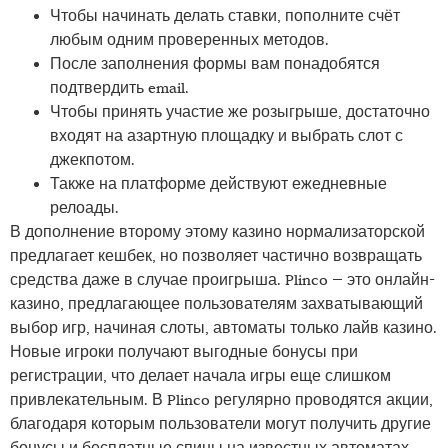
Чтобы начинать делать ставки, пополните счёт
любым одним проверенных методов.
После заполнения формы вам понадобятся
подтвердить email.
Чтобы принять участие же розыгрыше, достаточно
входят на азартную площадку и выбрать слот с
джекпотом.
Также на платформе действуют ежедневные
релоады.
В дополнение второму этому казино нормализаторской
предлагает кешбек, но позволяет частично возвращать
средства даже в случае проигрыша. Plinco — это онлайн-
казино, предлагающее пользователям захватывающий
выбор игр, начиная слоты, автоматы только лайв казино.
Новые игроки получают выгодные бонусы при
регистрации, что делает начала игры еще слишком
привлекательным. В Plinco регулярно проводятся акции,
благодаря которым пользователи могут получить другие