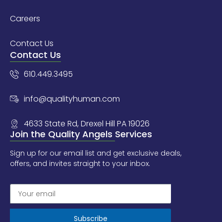
Careers
Contact Us
Contact Us
610.449.3495
info@qualityhuman.com
4633 State Rd, Drexel Hill PA 19026
Join the Quality Angels Services
Sign up for our email list and get exclusive deals,
offers, and invites straight to your inbox.
Subscribe