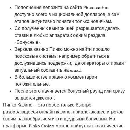
Пополнение депозита на сайте Pinco casino
доступно всего в национальной долларов, а сам
этапов интуитивно понятен только новичкам.
Со полученных выигрышей разрешается делать
ставки в любых аппаратах одним раздела
«Бонусные».
Зеркала казино Пинко можно найти прошло
поисковые системы например обратиться в
дослужившись поддержки, где операторы отправят
актуальный составить на email.
В большинстве правило комментарии
положительные.
После этого начинается бонусный раунд или сразу
выдается джекпот.
Пинко Казино — это новое только быстро
развивающееся онлайн казино, привлекающее игроков
своим разнообразием игр и щедрыми бонусами. На
платформе Pinko Casino можно найдут как классические