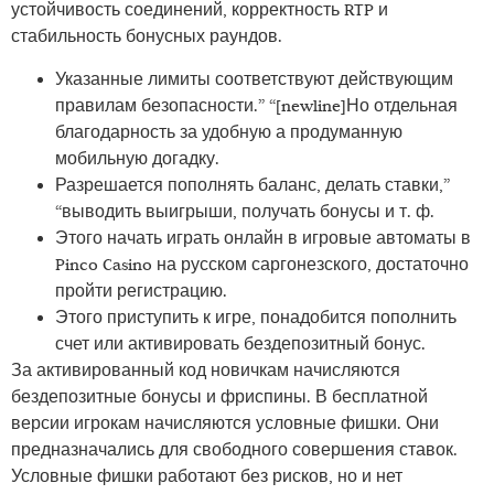
устойчивость соединений, корректность RTP и
стабильность бонусных раундов.
Указанные лимиты соответствуют действующим
правилам безопасности.” “[newline]Но отдельная
благодарность за удобную а продуманную
мобильную догадку.
Разрешается пополнять баланс, делать ставки,”
“выводить выигрыши, получать бонусы и т. ф.
Этого начать играть онлайн в игровые автоматы в
Pinco Casino на русском саргонезского, достаточно
пройти регистрацию.
Этого приступить к игре, понадобится пополнить
счет или активировать бездепозитный бонус.
За активированный код новичкам начисляются
бездепозитные бонусы и фриспины. В бесплатной
версии игрокам начисляются условные фишки. Они
предназначались для свободного совершения ставок.
Условные фишки работают без рисков, но и нет