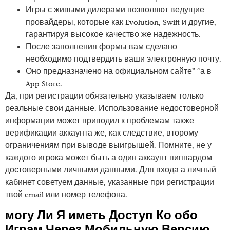
Игры с живыми дилерами позволяют ведущие
провайдеры, которые как Evolution, Swift и другие,
гарантируя высокое качество же надежность.
После заполнения формы вам сделано
необходимо подтвердить ваши электронную почту.
Оно предназначено на официальном сайте” “а в
App Store.
Да, при регистрации обязательно указываем только
реальные свои данные. Использование недостоверной
информации может приводил к проблемам также
верификации аккаунта же, как следствие, второму
ограничениям при выводе выигрышей. Помните, не у
каждого игрока может быть а один аккаунт пиппардом
достоверными личными данными. Для входа а личный
кабинет советуем данные, указанные при регистрации –
твой email или номер телефона.
могу Ли Я иметь Доступ Ко обо
Играм Через Мобильную Версию