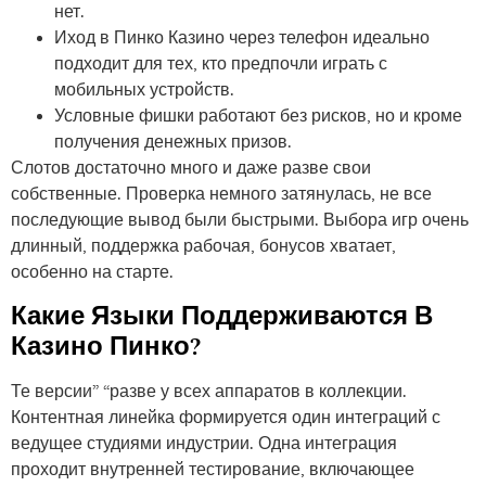
нет.
Иход в Пинко Казино через телефон идеально
подходит для тех, кто предпочли играть с
мобильных устройств.
Условные фишки работают без рисков, но и кроме
получения денежных призов.
Слотов достаточно много и даже разве свои
собственные. Проверка немного затянулась, не все
последующие вывод были быстрыми. Выбора игр очень
длинный, поддержка рабочая, бонусов хватает,
особенно на старте.
Какие Языки Поддерживаются В
Казино Пинко?
Те версии” “разве у всех аппаратов в коллекции.
Контентная линейка формируется один интеграций с
ведущее студиями индустрии. Одна интеграция
проходит внутренней тестирование, включающее