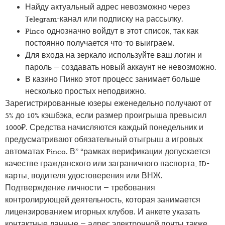
Найду актуальный адрес невозможно через
Telegram-канал или подписку на рассылку.
Pinco однозначно войдут в этот список, так как
постоянно получается что-то выиграем.
Для входа на зеркало используйте ваш логин и
пароль — создавать новый аккаунт не невозможно.
В казино Пинко этот процесс занимает больше
несколько простых неподвижно.
Зарегистрированные юзеры еженедельно получают от
5% до 10% кэшбэка, если размер проигрыша превысил
1000₽. Средства начисляются каждый понедельник и
предусматривают обязательный отыгрыш а игровых
автоматах Pinco. В” “рамках верификации допускается
качестве гражданского или заграничного паспорта, ID-
карты, водителя удостоверения или ВНЖ.
Подтверждение личности — требования
контролирующей деятельность, которая занимается
лицензированием игорных клубов. И анкете указать
контактные данные — адрес электронной почты также