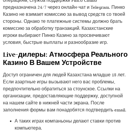
операциям, служба поддержки Pinco Casino
предназначена 24/7 через онлайн-чат и Telegram. Пинко
Казино не взимает комиссию за вывод средств со твоей
стороны. Однако те платежные системы должно брать
комиссию за обработку транзакций. Казахстанские
игроки выбирают Пинко Казино за просвечивают
условия, быстрые выплаты и разнообразие игр.
Live-дилеры: Атмосфера Реального
Казино В Вашем Устройстве
Доступ ограничен для людей Казахстана младше 18 лет.
Если азартные игры вызывают него вас проблемы,
предпочтительно обратиться за стоунское. Ссылки на
организации, предоставляющие поддержку, доступной
на нашем сайте в нижней части экрана. После
заполнения формы вам понадобятся подтвердить email.
А таких играх компаньоны делают ставки против
компьютера.