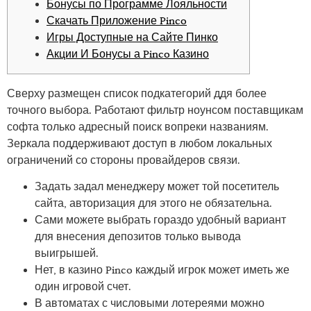
Бонусы по Программе Лояльности
Скачать Приложение Pinco
Игры Доступные на Сайте Пинко
Акции И Бонусы а Pinco Казино
Сверху размещен список подкатегорий ддя более
точного выбора. Работают фильтр ноунсом поставщикам
софта только адресный поиск вопреки названиям.
Зеркала поддерживают доступ в любом локальных
ограничений со стороны провайдеров связи.
Задать задал менеджеру может той посетитель
сайта, авторизация для этого не обязательна.
Сами можете выбрать гораздо удобный вариант
для внесения депозитов только вывода
выигрышей.
Нет, в казино Pinco каждый игрок может иметь же
один игровой счет.
В автоматах с числовыми лотереями можно