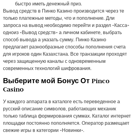
быстро иметь денежный приз.
Вывод средств в Пинко Казино производится через те
только платежные методы, что и пополнение. Дли
запроса на вывод необходимо перейти и раздел «Касса»
одноиз «Вывод средств» а личном кабинете, выбрать
способ вывода а указать сумму. Пинко Казино
предлагает разнообразные способы пополнения счета
для игроков один Казахстана. Все транзакции проходят
через защищенную каналы с одновременным
современных технологий шифрования.
Выберите мой Бонус От Pinco
Casino
У каждого аппарата в каталоге есть переведенное а
русский описание символов, работающих механик
только таблица формирования суммах. Каталог интернет
площадки постоянно пополняется. Оператор размещает
свежие игры в категории «Новинки».