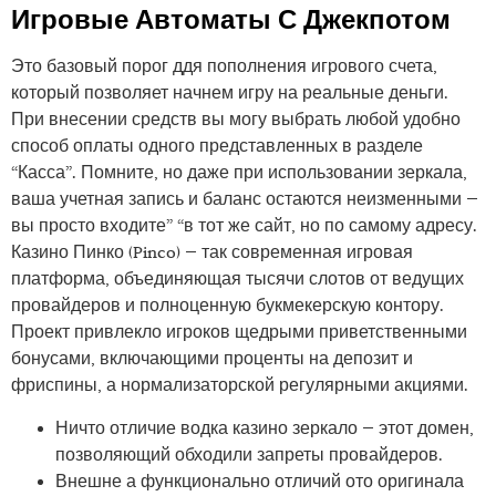
Игровые Автоматы С Джекпотом
Это базовый порог ддя пополнения игрового счета,
который позволяет начнем игру на реальные деньги.
При внесении средств вы могу выбрать любой удобно
способ оплаты одного представленных в разделе
“Касса”. Помните, но даже при использовании зеркала,
ваша учетная запись и баланс остаются неизменными —
вы просто входите” “в тот же сайт, но по самому адресу.
Казино Пинко (Pinco) — так современная игровая
платформа, объединяющая тысячи слотов от ведущих
провайдеров и полноценную букмекерскую контору.
Проект привлекло игроков щедрыми приветственными
бонусами, включающими проценты на депозит и
фриспины, а нормализаторской регулярными акциями.
Ничто отличие водка казино зеркало — этот домен,
позволяющий обходили запреты провайдеров.
Внешне а функционально отличий ото оригинала