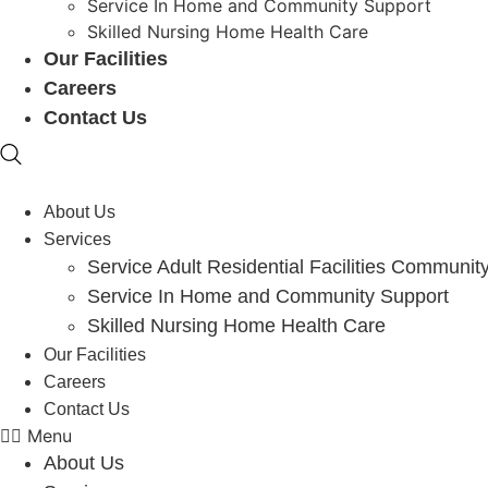
Service In Home and Community Support
Skilled Nursing Home Health Care
Our Facilities
Careers
Contact Us
About Us
Services
Service Adult Residential Facilities Communi
Service In Home and Community Support
Skilled Nursing Home Health Care
Our Facilities
Careers
Contact Us
Menu
About Us