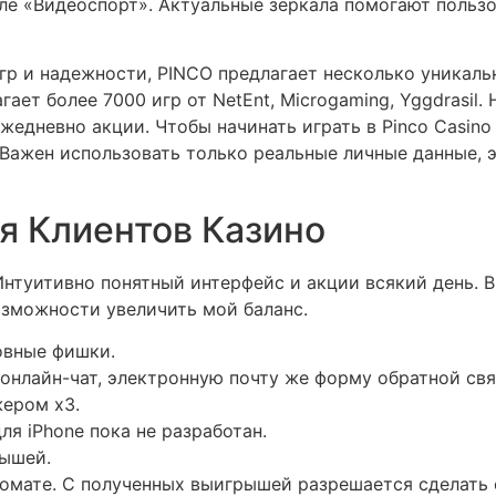
зделе «Видеоспорт». Актуальные зеркала помогают поль
гр и надежности, PINCO предлагает несколько уникаль
гает более 7000 игр от NetEnt, Microgaming, Yggdrasil
жедневно акции. Чтобы начинать играть в Pinco Casino
 Важен использовать только реальные личные данные,
я Клиентов Казино
Интуитивно понятный интерфейс и акции всякий день. 
озможности увеличить мой баланс.
овные фишки.
нлайн-чат, электронную почту же форму обратной связ
жером x3.
ля iPhone пока не разработан.
рышей.
омате. С полученных выигрышей разрешается сделать с