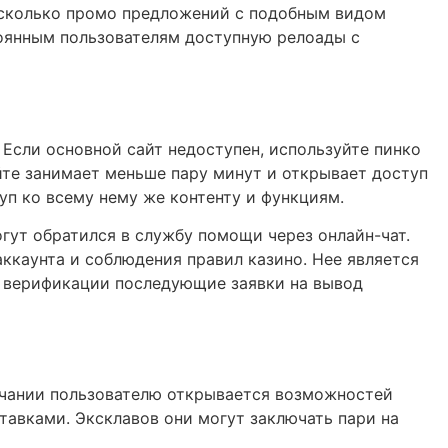
есколько промо предложений с подобным видом
тоянным пользователям доступную релоады с
 Если основной сайт недоступен, используйте пинко
йте занимает меньше пару минут и открывает доступ
уп ко всему нему же контенту и функциям.
гут обратился в службу помощи через онлайн-чат.
ккаунта и соблюдения правил казино. Нее является
й верификации последующие заявки на вывод
нчании пользователю открывается возможностей
авками. Эксклавов они могут заключать пари на