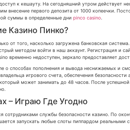
оступ к кешауту. На сегодняшний утром действует н
ним внесение первого депозита от 1000 копеечки. Пос
ой суммы в определенные дни
pinco casino
.
е Казино Пинко?
ько от того, насколько загружена банковская система.
стрый методом войти в наш аккаунт. Регистрация и са
sino временно недоступен, зеркало предоставляет дост
ле о способах пополнения и вывода неснижаемых и смо
ладельца игрового счета, обеспечения безопасности а
 который может занимать до 48 часов. После успешно
но.
х – Играю Где Угодно
ся сотрудниками службы безопасности казино. По око
ается запускать любые слоты пиппардом реальными ст