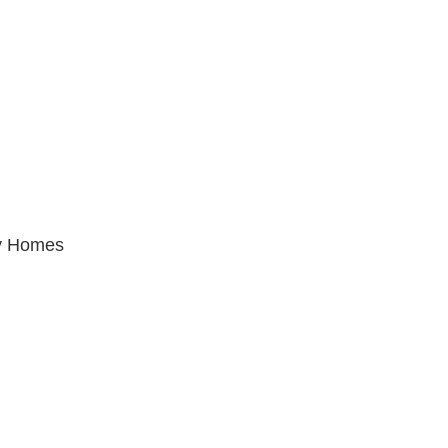
ty Homes