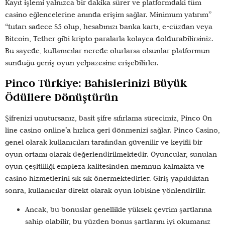
Kayıt işlemi yalnızca bir dakika sürer ve platformdaki tüm
casino eğlencelerine anında erişim sağlar. Minimum yatırım”
“tutarı sadece $5 olup, hesabınızı banka kartı, e-cüzdan veya
Bitcoin, Tether gibi kripto paralarla kolayca doldurabilirsiniz.
Bu sayede, kullanıcılar nerede olurlarsa olsunlar platformun
sunduğu geniş oyun yelpazesine erişebilirler.
Pinco Türkiye: Bahislerinizi Büyük
Ödüllere Dönüştürün
Şifrenizi unutursanız, basit şifre sıfırlama sürecimiz, Pinco On
line casino online’a hızlıca geri dönmenizi sağlar. Pinco Casino,
genel olarak kullanıcıları tarafından güvenilir ve keyifli bir
oyun ortamı olarak değerlendirilmektedir. Oyuncular, sunulan
oyun çeşitliliği empieza kalitesinden memnun kalmakta ve
casino hizmetlerini sık sık önermektedirler. Giriş yapıldıktan
sonra, kullanıcılar direkt olarak oyun lobisine yönlendirilir.
Ancak, bu bonuslar genellikle yüksek çevrim şartlarına
sahip olabilir, bu yüzden bonus şartlarını iyi okumanız