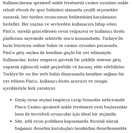
Kullanıcılarına sprained ankle treatment casino oyunları ankle
rehab ebook de spor bahisleri alanında çeşitli seçenekler
sunarak, her türden oyuncunun beklentisini karşılamayı
hedefler. Her yaştan ve seviyeden kullanıcıya hitap eden
PinCo, sürekli güncellenen oyun yelpazesi ve kullanıcı dostu
platformu sayesinde sektörde öncü konumdadır. Türkiye’de
hızla büyüyen online bahis ve casino oyunları pazarında,
PinCo giriş sayfası ile kendine güçlü bir yer edinmiştir.
Kullanıcılar, kolay empieza güvenli bir şekilde sisteme giriş
yaparak eğlenceli vakit geçirebilir ve kazanç elde edebilirler.
Türkiye’de on the web bahis dünyasında kendine sağlam bir
yer edinen Pinсo, kullanıcı dostu arayüzü ve zengin
içerikleriyle fark yaratıyor.
Geniş oyun seçimi empieza cazip bonuslar neticesinde
Pinco Casino sprained ankle treatment yeni başlayanlar
hem de tecrübeli oyuncular için ideal bir seçimdir.
Site, adil oyun politikası kapsamında düzenli olarak
bağımsız denetim kuruluşları tarafından denetlenmekte