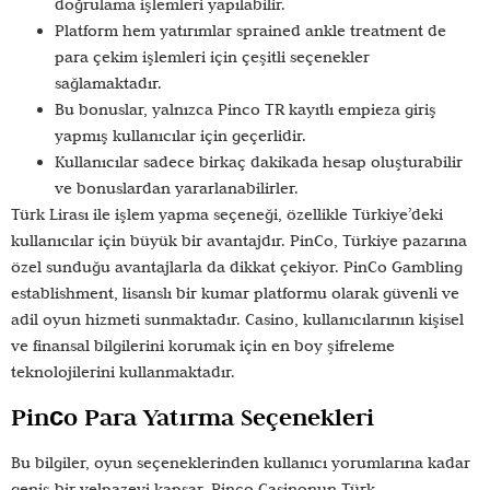
doğrulama işlemleri yapılabilir.
Platform hem yatırımlar sprained ankle treatment de
para çekim işlemleri için çeşitli seçenekler
sağlamaktadır.
Bu bonuslar, yalnızca Pinco TR kayıtlı empieza giriş
yapmış kullanıcılar için geçerlidir.
Kullanıcılar sadece birkaç dakikada hesap oluşturabilir
ve bonuslardan yararlanabilirler.
Türk Lirası ile işlem yapma seçeneği, özellikle Türkiye’deki
kullanıcılar için büyük bir avantajdır. PinCo, Türkiye pazarına
özel sunduğu avantajlarla da dikkat çekiyor. PinCo Gambling
establishment, lisanslı bir kumar platformu olarak güvenli ve
adil oyun hizmeti sunmaktadır. Casino, kullanıcılarının kişisel
ve finansal bilgilerini korumak için en boy şifreleme
teknolojilerini kullanmaktadır.
Pinсo Para Yatırma Seçenekleri
Bu bilgiler, oyun seçeneklerinden kullanıcı yorumlarına kadar
geniş bir yelpazeyi kapsar. Pinco Casinonun Türk