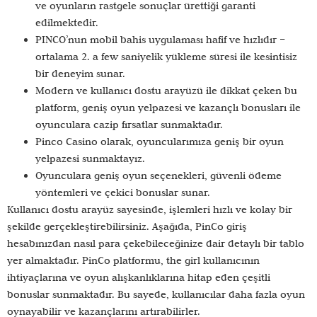
ve oyunların rastgele sonuçlar ürettiği garanti
edilmektedir.
PINCO’nun mobil bahis uygulaması hafif ve hızlıdır –
ortalama 2. a few saniyelik yükleme süresi ile kesintisiz
bir deneyim sunar.
Modern ve kullanıcı dostu arayüzü ile dikkat çeken bu
platform, geniş oyun yelpazesi ve kazançlı bonusları ile
oyunculara cazip fırsatlar sunmaktadır.
Pinco Casino olarak, oyuncularımıza geniş bir oyun
yelpazesi sunmaktayız.
Oyunculara geniş oyun seçenekleri, güvenli ödeme
yöntemleri ve çekici bonuslar sunar.
Kullanıcı dostu arayüz sayesinde, işlemleri hızlı ve kolay bir
şekilde gerçekleştirebilirsiniz. Aşağıda, PinCo giriş
hesabınızdan nasıl para çekebileceğinize dair detaylı bir tablo
yer almaktadır. PinCo platformu, the girl kullanıcının
ihtiyaçlarına ve oyun alışkanlıklarına hitap eden çeşitli
bonuslar sunmaktadır. Bu sayede, kullanıcılar daha fazla oyun
oynayabilir ve kazançlarını artırabilirler.