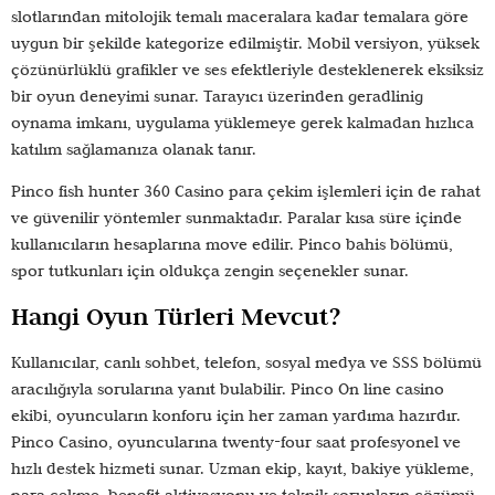
slotlarından mitolojik temalı maceralara kadar temalara göre
uygun bir şekilde kategorize edilmiştir. Mobil versiyon, yüksek
çözünürlüklü grafikler ve ses efektleriyle desteklenerek eksiksiz
bir oyun deneyimi sunar. Tarayıcı üzerinden geradlinig
oynama imkanı, uygulama yüklemeye gerek kalmadan hızlıca
katılım sağlamanıza olanak tanır.
Pinco fish hunter 360 Casino para çekim işlemleri için de rahat
ve güvenilir yöntemler sunmaktadır. Paralar kısa süre içinde
kullanıcıların hesaplarına move edilir. Pinco bahis bölümü,
spor tutkunları için oldukça zengin seçenekler sunar.
Hangi Oyun Türleri Mevcut?
Kullanıcılar, canlı sohbet, telefon, sosyal medya ve SSS bölümü
aracılığıyla sorularına yanıt bulabilir. Pinco On line casino
ekibi, oyuncuların konforu için her zaman yardıma hazırdır.
Pinco Casino, oyuncularına twenty-four saat profesyonel ve
hızlı destek hizmeti sunar. Uzman ekip, kayıt, bakiye yükleme,
para çekme, benefit aktivasyonu ve teknik sorunların çözümü