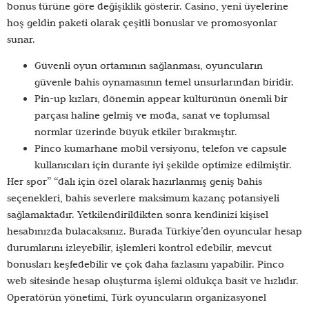
bonus türüne göre değişiklik gösterir. Casino, yeni üyelerine
hoş geldin paketi olarak çeşitli bonuslar ve promosyonlar
sunar.
Güvenli oyun ortamının sağlanması, oyuncuların
güvenle bahis oynamasının temel unsurlarından biridir.
Pin-up kızları, dönemin appear kültürünün önemli bir
parçası haline gelmiş ve moda, sanat ve toplumsal
normlar üzerinde büyük etkiler bırakmıştır.
Pinco kumarhane mobil versiyonu, telefon ve capsule
kullanıcıları için durante iyi şekilde optimize edilmiştir.
Her spor” “dalı için özel olarak hazırlanmış geniş bahis
seçenekleri, bahis severlere maksimum kazanç potansiyeli
sağlamaktadır. Yetkilendirildikten sonra kendinizi kişisel
hesabınızda bulacaksınız. Burada Türkiye’den oyuncular hesap
durumlarını izleyebilir, işlemleri kontrol edebilir, mevcut
bonusları keşfedebilir ve çok daha fazlasını yapabilir. Pinco
web sitesinde hesap oluşturma işlemi oldukça basit ve hızlıdır.
Operatörün yönetimi, Türk oyuncuların organizasyonel