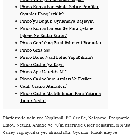
Pinco Kumarhanesinde Sobre Popüler
Oyunlar Hangileridir?
Pinco’yu Bugün Oynamaya Başlayın
Pinco Kumarhanesinde Para Çekme
Işlemi Ne Kadar Sürer?
Pinсo Gambling Establishment Bonusları
Pinco Giriş Sss
Pinco Bahis Nasıl Bahis Yapabilirim?
Pinco Casino’ya Kayıt
Pinco Apk Ücretsiz Mi?
Pinco Casino’nun Artıları Ve Eksileri
Canlı Casino Atmosferi”
Pinco Casino’da Minimum Para Yatırma
Tutarı Nedir?
Platformda yalnızca Yggdrasil, PG Gentle, Netgame, Pragmatic
Enjoy, NetEnt, Amatic ve 70’in üzerinde diğer geliştirici gibi üst
düzey sağlayıcılar yer almaktadır. Oyunlar, klasik meyve