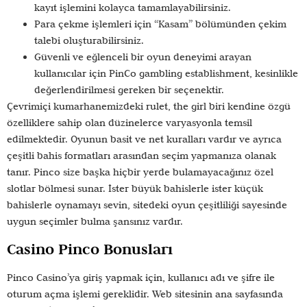
kayıt işlemini kolayca tamamlayabilirsiniz.
Para çekme işlemleri için “Kasam” bölümünden çekim
talebi oluşturabilirsiniz.
Güvenli ve eğlenceli bir oyun deneyimi arayan
kullanıcılar için PinCo gambling establishment, kesinlikle
değerlendirilmesi gereken bir seçenektir.
Çevrimiçi kumarhanemizdeki rulet, the girl biri kendine özgü
özelliklere sahip olan düzinelerce varyasyonla temsil
edilmektedir. Oyunun basit ve net kuralları vardır ve ayrıca
çeşitli bahis formatları arasından seçim yapmanıza olanak
tanır. Pinco size başka hiçbir yerde bulamayacağınız özel
slotlar bölmesi sunar. İster büyük bahislerle ister küçük
bahislerle oynamayı sevin, sitedeki oyun çeşitliliği sayesinde
uygun seçimler bulma şansınız vardır.
Casino Pinco Bonusları
Pinco Casino’ya giriş yapmak için, kullanıcı adı ve şifre ile
oturum açma işlemi gereklidir. Web sitesinin ana sayfasında