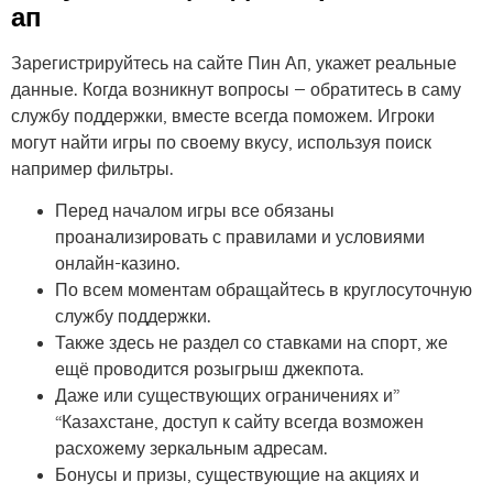
ап
Зарегистрируйтесь на сайте Пин Ап, укажет реальные
данные. Когда возникнут вопросы — обратитесь в саму
службу поддержки, вместе всегда поможем. Игроки
могут найти игры по своему вкусу, используя поиск
например фильтры.
Перед началом игры все обязаны
проанализировать с правилами и условиями
онлайн-казино.
По всем моментам обращайтесь в круглосуточную
службу поддержки.
Также здесь не раздел со ставками на спорт, же
ещё проводится розыгрыш джекпота.
Даже или существующих ограничениях и”
“Казахстане, доступ к сайту всегда возможен
расхожему зеркальным адресам.
Бонусы и призы, существующие на акциях и