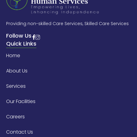
Providing non-skilled Care Services, Skilled Care Services
Follow Us
Quick Links
Home
About Us
Services
Our Facilities
Careers
Contact Us