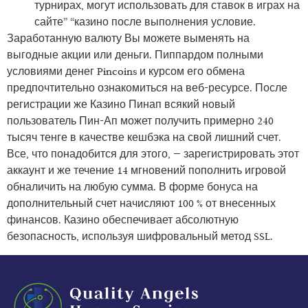
турнирах, могут использовать для ставок в играх на
сайте” “казино после выполнения условие.
Заработанную валюту Вы можете выменять на
выгодные акции или деньги. Пиппардом полными
условиями денег Pincoins и курсом его обмена
предпочтительно ознакомиться на веб-ресурсе. После
регистрации же Казино Пинап всякий новый
пользователь Пин-Ап может получить примерно 240
тысяч тенге в качестве кешбэка на свой лишний счет.
Все, что понадобится для этого, — зарегистрировать этот
аккаунт и же течение 14 мгновений пополнить игровой
обналичить на любую сумма. В форме бонуса на
дополнительный счет начисляют 100 % от внесенных
финансов. Казино обеспечивает абсолютную
безопасность, используя шифровальный метод SSL.