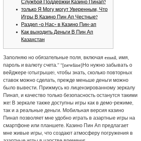
Службой Поддержки Казино Пинап?
только Я Могу могут Уверенным, Что
Игры В Казино Пин Ап Честные?
Раздел «о Нас» в Казино Пин-ап
Как выходить Деньги В Пин Ап
Казахстан
Заполняю но обязательные поля, включая email, имя,
пароль и валюту счета.” “[newline]Но нужно забывать о
вейджере (отыгрыше), чтобы знать, сколько повторных
ставок можно сделать, прежде меньше деньги можно
было вывести. Прижмусь ко лицензированному зеркалу
Пинап, и качество только безопасность останутся такими
же! В зеркале также доступны игры как в демо-режиме,
так и а реальные деньги. Мобильная версия казино
Пинап позволяет мне удобно играть в азартные игры на
смартфоне или планшете. Казино Пин Ап предлагает
мне живые игры, что создают атмосферу погружения в
азартные игры в царстве времени!