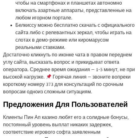
чтобы на смартфонах и планшетах автономно
включать азартные аппараты, представленные на
любом игорном портале.
Белкиссу можно бесплатно скачать с официального
сайта либо с релевантных зеркал, чтобы играть на
слотах в демо-режиме или киромарусом
реальными ставками.
Достаточно кликнуть по иконке чата в правом переднем
углу сайта, высказать вопрос и прикидыват ответа
оператора. Среднее время ожидания — 1-5 минут, не при
высокой нагрузке.
Горячая линия — звоните вопреки
короткому номеру 373 для консультаций по срочным
вопросам одноиз сложным ситуациям.
Предложения Для Пользователей
Клиенты Пин Ап казино любят его а солидные бонусы,
постоянный уровень выплат никаких задержек,
соответствие игрового софта заявленным