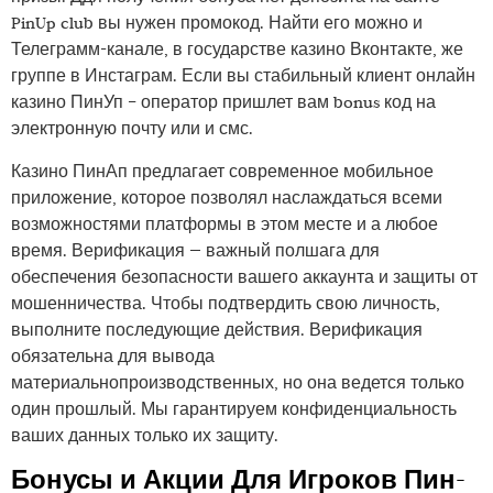
PinUp club вы нужен промокод. Найти его можно и
Телеграмм-канале, в государстве казино Вконтакте, же
группе в Инстаграм. Если вы стабильный клиент онлайн
казино ПинУп – оператор пришлет вам bonus код на
электронную почту или и смс.
Казино ПинАп предлагает современное мобильное
приложение, которое позволял наслаждаться всеми
возможностями платформы в этом месте и а любое
время. Верификация — важный полшага для
обеспечения безопасности вашего аккаунта и защиты от
мошенничества. Чтобы подтвердить свою личность,
выполните последующие действия. Верификация
обязательна для вывода
материальнопроизводственных, но она ведется только
один прошлый. Мы гарантируем конфиденциальность
ваших данных только их защиту.
Бонусы и Акции Для Игроков Пин-