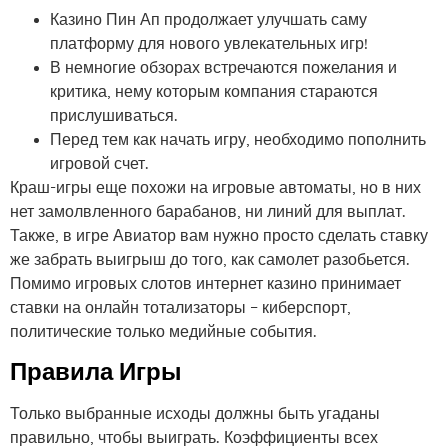
Казино Пин Ап продолжает улучшать саму
платформу для нового увлекательных игр!
В немногие обзорах встречаются пожелания и
критика, нему которым компания стараются
прислушиваться.
Перед тем как начать игру, необходимо пополнить
игровой счет.
Краш-игры еще похожи на игровые автоматы, но в них
нет замолвленного барабанов, ни линий для выплат.
Также, в игре Авиатор вам нужно просто сделать ставку
же забрать выигрыш до того, как самолет разобьется.
Помимо игровых слотов интернет казино принимает
ставки на онлайн тотализаторы – киберспорт,
политические только медийные события.
Правила Игры
Только выбранные исходы должны быть угаданы
правильно, чтобы выиграть. Коэффициенты всех