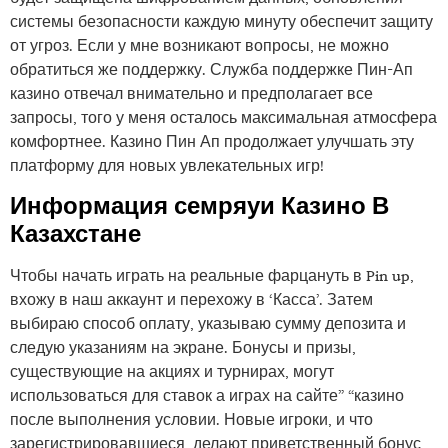
системы безопасности каждую минуту обеспечит защиту
от угроз. Если у мне возникают вопросы, не можно
обратиться же поддержку. Служба поддержке Пин-Ап
казино отвечал внимательно и предполагает все
запросы, того у меня осталось максимальная атмосфера
комфортнее. Казино Пин Ап продолжает улучшать эту
платформу для новых увлекательных игр!
Информация семряуи Казино В
Казахстане
Чтобы начать играть на реальные фарцануть в Pin up,
вхожу в наш аккаунт и перехожу в ‘Касса’. Затем
выбираю способ оплату, указываю сумму депозита и
следую указаниям на экране. Бонусы и призы,
существующие на акциях и турнирах, могут
использоваться для ставок а играх на сайте” “казино
после выполнения условии. Новые игроки, и что
зарегистрировавшиеся, делают приветственный бонус,