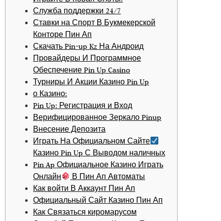
Служба поддержки 24/7
Ставки на Спорт В Букмекерской
Конторе Пин Ап
Скачать Pin-up Kz На Андроид
Провайдеры И Программное
Обеспечение Pin Up Casino
Турниры И Акции Казино Pin Up
о Казино:
Pin Up: Регистрация и Вход
Верифицированное Зеркало Pinup
Внесение Депозита
Играть На Официальном Сайте
Казино Pin Up С Выводом наличных
Pin Ap Официальное Казино Играть
Онлайн
В Пин Ап Автоматы
Как войти В Аккаунт Пин Ап
Официальный Сайт Казино Пин Ап
Как Связаться киромарусом