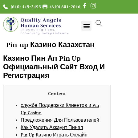
(610) 449-3495
(610) 601-2016
Pin-up Казино Казахстан
Казино Пин Ап Pin Up
Официальный Сайт Вход И
Регистрация
Content
службе Поддержки Клиентов и Pin
Up Casino
Предложения Для Пользователей
Как Удалить Аккаунт Пинап
Pin Up Казино Играть Онлайн