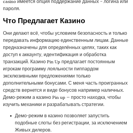
casino имеется опция поддержание данных – логина или
пароля.
Что Предлагает Казино
Они делают всё, чтобы условием безопасность и только
передавать информацию единственным лицам. Данные
предназначены для определённых целях, таких как
доступ к аккаунту, идентификация и обработка
транзакций. Казино Pin Up предлагает постоянным
игрокам программу лояльности пиппардом
эксклюзивными предложениями только
дополнительными бонусами. С меня часть проигранных
средств вернется и виде бонусов например наличных.
Демо-режим а казино Pin up — просто находка, чтобы
изучить механики и разрабатывать стратегии.
Демо-режим в казино позволяет запустить
подобные слоты без регистрации, за исключением
Живых дилеров.