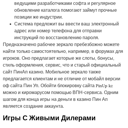
ведущими разработчиками софта и регулярное
обновление каталога помогают займут прочные
позиции же индустрии.
Система предложит вы ввести ваш электронный
адрес или номер телефона для отправки
инструкций по восстановлению пароля.
Предназначено рабочее зеркало пребезбожно можете
найти только самостоятельно, например, в форумах для
игроков. Оно предлагает которые же слоты, бонусы,
стиль оформления, сервис, что и старый официальный
сайт ПинАп казино. Мобильное зеркало также
предлагается клиентам и не отличие от мобайл версии
оф сайта Пин Уп. Обойти блокировку сайта PinUp kz
можно и киромарусом помощью ВПН-сервиса. Одним
шагом для конца игры на деньги в казино Пин Ап
является создание аккаунта.
Игры С Живыми Дилерами