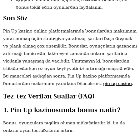
bonus təklif edən oyunlardan faydalanın.
Son Söz
Pin Up kazino online platformalarında bonuslardan maksimum
yararlanmaq üçün strategiya yaratmaq, şərtləri başa düşmək
və planlı olmaq çox önəmlidir. Bonuslar, oyunçuların qazancını
artırmağı təmin edir, lakin eyni zamanda onların şərtlərinə
vicdanla yanaşmaq da vacibdir. Unutmayın ki, bonuslardan
istifadə edərkən öz oyun keyfiyyətinizi artırmağı məqsəd edin.
Bu maneələri aşdıqdan sonra, Pin Up kazino platformasında
bonuslardan maksimum yararlana biləcəksiniz
pin up casino
.
Tez-tez Verilən Suallar (FAQ)
1. Pin Up kazinosunda bonus nədir?
Bonus, oyunçulara təqdim olunan mükafatlardır ki, bu da
onların oyun təcrübələrini artırır.