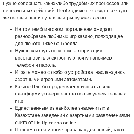
нужно совершать каких-либо трудоёмких процессов или
непосильных действий. Необходимо не создать аккаунт,
же первый шаг и пути к выигрышу уже сделан.
На том гемблинговом портале вам ожидает
разнообразие любимых игр казино, подходящее
для любого ниже банкролла.
Нужно кликнуть по кнопке авторизации,
восстановить электронную почту например
телефон и пароль.
Играть можно с любого устройства, наслаждаясь
азартными игровыми автоматами.
Казино Пин Ап продолжает улучшать свою
платформу усовершенство новых увлекательных
игр!
Единственным из наиболее знаменитых в
Казахстане заведений с азартными развлечениями
считают Pin Up casino online.
Принимаются многие права как для новый, так и