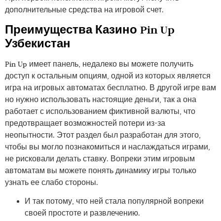
дополнительные средства на игровой счет.
Преимущества Казино Pin Up
Узбекистан
Pin Up имеет панель, недалеко вы можете получить
доступ к остальным опциям, одной из которых является
игра на игровых автоматах бесплатно. В другой игре вам
но нужно использовать настоящие деньги, так а она
работает с использованием фиктивной валюты, что
предотвращает возможностей потери из-за
неопытности. Этот раздел был разработан для этого,
чтобы вы могло познакомиться и наслаждаться играми,
не рисковали делать ставку. Вопреки этим игровым
автоматам вы можете понять динамику игры только
узнать ее слабо стороны.
И так потому, что ней стала популярной вопреки
своей простоте и развлечению.