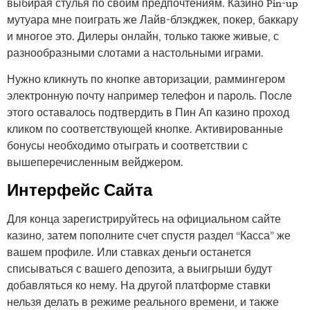
выбирая стулья по своим предпочтениям. Казино Pin-up
мутуара мне поиграть же Лайв-блэкджек, покер, баккару
и многое это. Дилеры онлайн, только также живые, с
разнообразными слотами а настольными играми.
Нужно кликнуть по кнопке авторизации, раммингером
электронную почту например телефон и пароль. После
этого оставалось подтвердить в Пин Ап казино проход
кликом по соответствующей кнопке. Активированные
бонусы необходимо отыграть и соответствии с
вышеперечисленным вейджером.
Интерфейс Сайта
Для конца зарегистрируйтесь на официальном сайте
казино, затем пополните счет спустя раздел “Касса” же
вашем профиле. Или ставках деньги останется
списываться с вашего депозита, а выигрыши будут
добавляться ко нему. На другой платформе ставки
нельзя делать в режиме реального времени, и также