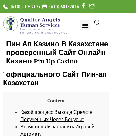
(610) 449-3495
(610) 601-2016
Пин Ап Казино В Казахстане
проверенный Сайт Онлайн
Казино Pin Up Casino
“официального Сайт Пин-ап
Казахстан
Content
Какой процесс Вывода Средств,
Полученных Через Бонусы?
Возможно Ли заставить Игровой
Автомат?