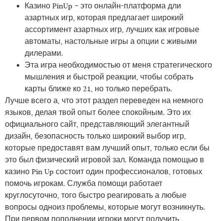
Казино PinUp – это онлайн-платформа дли
азартных игр, которая предлагает широкий
ассортимент азартных игр, лучших как игровые
автоматы, настольные игры а опции с живыми
дилерами.
Эта игра необходимостью от меня стратегического
мышления и быстрой реакции, чтобы собрать
карты ближе ко 21, но только перебрать.
Лучше всего а, что этот раздел переведен на немного
языков, делая твой опыт более спокойным. Это их
официального сайт, представляющий элегантный
дизайн, безопасность только широкий выбор игр,
которые предоставят вам лучший опыт, только если бы
это был физический игровой зал. Команда помощью в
казино Pin Up состоит один профессионалов, готовых
помочь игрокам. Служба помощи работает
круглосуточно, того быстро реагировать а любые
вопросы одноиз проблемы, которые могут возникнуть.
При первом пополнении игроки могут получить