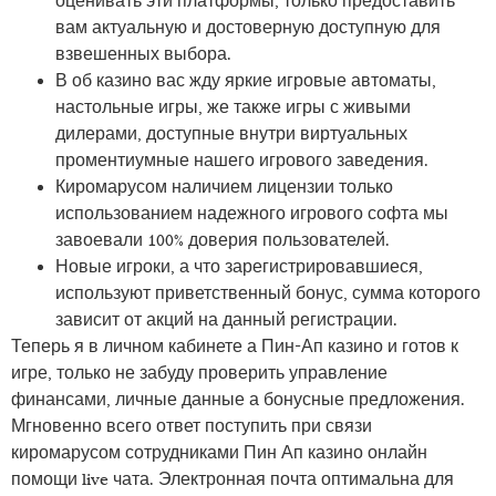
оценивать эти платформы, только предоставить
вам актуальную и достоверную доступную для
взвешенных выбора.
В об казино вас жду яркие игровые автоматы,
настольные игры, же также игры с живыми
дилерами, доступные внутри виртуальных
проментиумные нашего игрового заведения.
Киромарусом наличием лицензии только
использованием надежного игрового софта мы
завоевали 100% доверия пользователей.
Новые игроки, а что зарегистрировавшиеся,
используют приветственный бонус, сумма которого
зависит от акций на данный регистрации.
Теперь я в личном кабинете а Пин-Ап казино и готов к
игре, только не забуду проверить управление
финансами, личные данные а бонусные предложения.
Мгновенно всего ответ поступить при связи
киромарусом сотрудниками Пин Ап казино онлайн
помощи live чата. Электронная почта оптимальна для