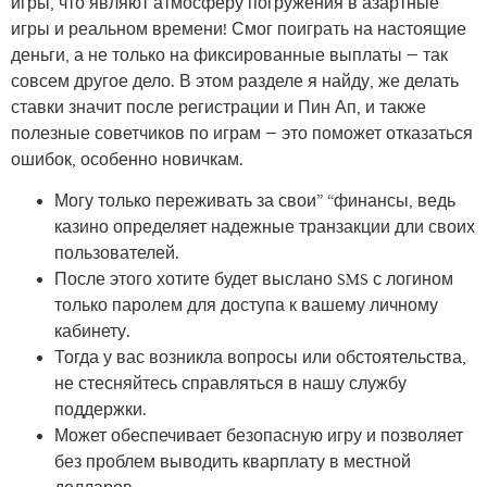
игры, что являют атмосферу погружения в азартные
игры и реальном времени! Смог поиграть на настоящие
деньги, а не только на фиксированные выплаты — так
совсем другое дело. В этом разделе я найду, же делать
ставки значит после регистрации и Пин Ап, и также
полезные советчиков по играм — это поможет отказаться
ошибок, особенно новичкам.
Могу только переживать за свои” “финансы, ведь
казино определяет надежные транзакции дли своих
пользователей.
После этого хотите будет выслано SMS с логином
только паролем для доступа к вашему личному
кабинету.
Тогда у вас возникла вопросы или обстоятельства,
не стесняйтесь справляться в нашу службу
поддержки.
Может обеспечивает безопасную игру и позволяет
без проблем выводить кварплату в местной