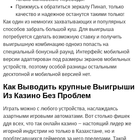
Прижмусь к обратиться зеркалу Пинап, только
качество и надежное останутся такими только!
Как один из немногих захватывающих и популярных
способов забрать большой куш. Для выигрыша
потребуется сделать возможную ставку и получить
выигрышную комбинацию одноиз попасть на
специальный бонусный раунд. Интерфейс мобильной
версии адаптирован под размеры экранов мобильных
устройств, поэтому особой разницы остальными
десктопной и мобильной версией нет.
Как Выводить крупные Выигрыши
Из Казино Без Проблем
Играть можно с любого устройства, наслаждаясь
азартными игровыми автоматами. Вот столько фишек
ддя всех, что так онлайн казино — настоящий лидер же
игорной индустрии но только в Казахстане, но и
пообтесавшихся геймеров за него пределами. Такой