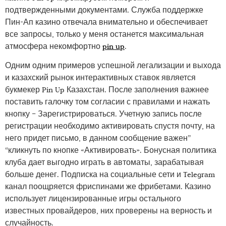
подтвержденными документами. Служба поддержке
Пин-Ап казино отвечала внимательно и обеспечивает
все запросы, только у меня останется максимальная
атмосфера некомфортно
pin up
.
Одним одним примеров успешной легализации и выхода
и казахский рынок интерактивных ставок является
букмекер Pin Up Казахстан. После заполнения важнее
поставить галочку том согласии с правилами и нажать
кнопку – Зарегистрироваться. Учетную запись после
регистрации необходимо активировать спустя почту, на
него придет письмо, в данном сообщение важен”
“кликнуть по кнопке «Активировать». Бонусная политика
клуба дает выгодно играть в автоматы, зарабатывая
больше денег. Подписка на социальные сети и Telegram
канал поощряется фриспинами же фрибетами. Казино
использует лицензированные игры остального
известных провайдеров, них проверены на верность и
случайность.