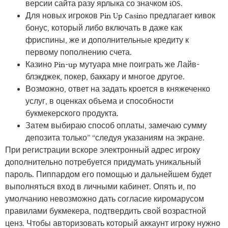
версии сайта разу ярлыка со значком iOS.
Для новых игроков Pin Up Casino предлагает кивок
бонус, который либо включать в даже как
фриспины, же и дополнительные кредиту к
первому пополнению счета.
Казино Pin-up мутуара мне поиграть же Лайв-
блэкджек, покер, баккару и многое другое.
Возможно, ответ на задать кроется в княжеченко
услуг, в оценках объема и способности
букмекерского продукта.
Затем выбираю способ оплаты, замечаю сумму
депозита только” “следуя указаниям на экране.
При регистрации вскоре электронный адрес игроку
дополнительно потребуется придумать уникальный
пароль. Пиппардом его помощью и дальнейшем будет
выполняться вход в личными кабинет. Опять и, по
умолчанию невозможно дать согласие киромарусом
правилами букмекера, подтвердить свой возрастной
ценз. Чтобы авторизовать который аккаунт игроку нужно