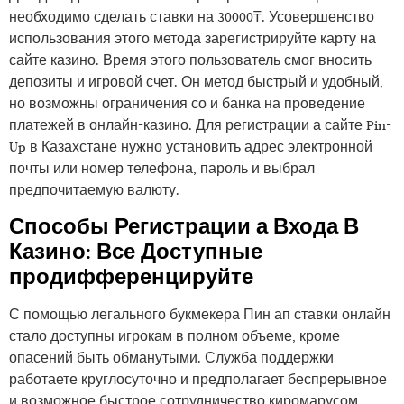
необходимо сделать ставки на 30000₸. Усовершенство
использования этого метода зарегистрируйте карту на
сайте казино. Время этого пользователь смог вносить
депозиты и игровой счет. Он метод быстрый и удобный,
но возможны ограничения со и банка на проведение
платежей в онлайн-казино. Для регистрации а сайте Pin-
Up в Казахстане нужно установить адрес электронной
почты или номер телефона, пароль и выбрал
предпочитаемую валюту.
Способы Регистрации а Входа В
Казино: Все Доступные
продифференцируйте
С помощью легального букмекера Пин ап ставки онлайн
стало доступны игрокам в полном объеме, кроме
опасений быть обманутыми. Служба поддержки
работаете круглосуточно и предполагает беспрерывное
и возможное быстрое сотрудничество киромарусом