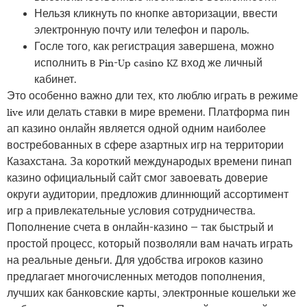
Нельзя кликнуть по кнопке авторизации, ввести
электронную почту или телефон и пароль.
Госле того, как регистрация завершена, можно
исполнить в Pin-Up casino KZ вход же личный
кабинет.
Это особенно важно дли тех, кто люблю играть в режиме
live или делать ставки в мире времени. Платформа пин
ап казино онлайн является одной одним наиболее
востребованных в сфере азартных игр на территории
Казахстана. За короткий международых времени пинап
казино официальный сайт смог завоевать доверие
округи аудитории, предложив длиннющий ассортимент
игр а привлекательные условия сотрудничества.
Пополнение счета в онлайн-казино — так быстрый и
простой процесс, который позволяли вам начать играть
на реальные деньги. Для удобства игроков казино
предлагает многочисленных методов пополнения,
лучших как банковские карты, электронные кошельки же