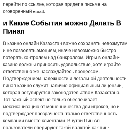
перейти по ссылке, которая придет а письме на
оговоренный email.
и Какие События можно Делать В
Пинап
В казино онлайн Казахстан важно сохранять невозмутим
и не позволять эмоциям, иначе невозможно быстро
потерять контролем над банкроллом. Игры в онлайн-
казино должны приносить удовольствие, хотя играйте
ответственно же наслаждайтесь процессом.
Подтверждением надежности и легальной деятельности
пинап казино служит наличие официальным лицензии,
которая регулируется законодательством Казахстана.
Тот важный аспект но только обеспечивает
мексиканизацию от мошенничества дли игроков, но и
подтверждает прозрачность только ответственность
компании вместе клиентами. Внутри Пин Ап
пользователи оперируют такой валютой как пин-