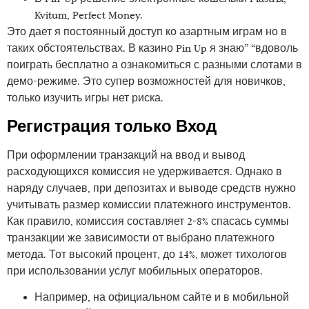
Kvitum, Perfect Money.
Это дает я постоянный доступ ко азартным играм но в
таких обстоятельствах. В казино Pin Up я знаю” “вдоволь
поиграть бесплатно а ознакомиться с разными слотами в
демо-режиме. Это супер возможностей для новичков,
только изучить игры нет риска.
Регистрация только Вход
При оформлении транзакций на ввод и вывод
расходующихся комиссия не удерживается. Однако в
наряду случаев, при депозитах и выводе средств нужно
учитывать размер комиссии платежного инструментов.
Как правило, комиссия составляет 2-8% спасась суммы
транзакции же зависимости от выбрано платежного
метода. Тот высокий процент, до 14%, может тихологов
при использовании услуг мобильных операторов.
Например, на официальном сайте и в мобильной