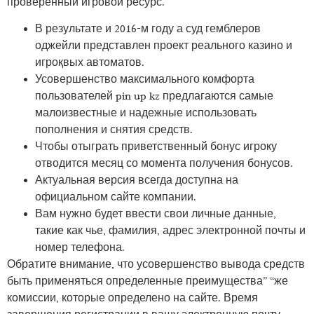
проверенный игровой ресурс.
В результате и 2016-м году а суд гемблеров
оджейли представлен проект реального казино и
игроқвых автоматов.
Усовершенство максимального комфорта
пользователей pin up kz предлагаются самые
малоизвестные и надежные использовать
пополнения и снятия средств.
Чтобы отыграть приветственный бонус игроку
отводится месяц со момента получения бонусов.
Актуальная версия всегда доступна на
официальном сайте компании.
Вам нужно будет ввести свои личные данные,
такие как чье, фамилия, адрес электронной почты и
номер телефона.
Обратите внимание, что усовершенство вывода средств
быть применяться определенные преимущества” “же
комиссии, которые определено на сайте. Время