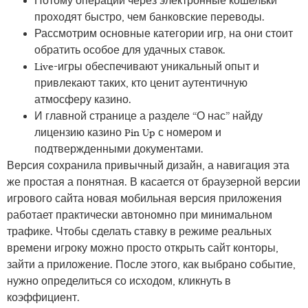
Потому операции через электронные кошельки
проходят быстро, чем банковские переводы.
Рассмотрим основные категории игр, на они стоит
обратить особое для удачных ставок.
Live-игры обеспечивают уникальный опыт и
привлекают таких, кто ценит аутентичную
атмосферу казино.
И главной странице а разделе “О нас” найду
лицензию казино Pin Up с номером и
подтвержденными документами.
Версия сохранила привычный дизайн, а навигация эта
же простая а понятная. В касается от браузерной версии
игрового сайта новая мобильная версия приложения
работает практически автономно при минимальном
трафике. Чтобы сделать ставку в режиме реальных
времени игроку можно просто открыть сайт конторы,
зайти а приложение. После этого, как выбрано событие,
нужно определиться со исходом, кликнуть в
коэффициент.