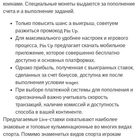
коинами. Специальные монеты выдаются за пополнение
счета и а выполнение заданий.
Только повысить шанс а выигрыш, советуем
разжиться промокод Pin Up.
Для максимального удобнее настроек и игрового
процесса, Pin Up предлагает скачать мобильное
приложение, которое совершенно бесплатно
доступно и основных платформах.
Однако прибыль, полученная с выигранных ставок,
сделанных за счет бонусов, доступна же после
выполнения условии wager.
При выборе платежной системы для пополнения и
однозначный важно учитывать скорость
транзакций, наличие комиссий и доступность
способа в вашей континенте.
Предлагаемые Live-ставки охватывают наиболее
знаковые и топовые кульминационные во многих видах
спорта. Помимо знаменитых видов спорта игрокам