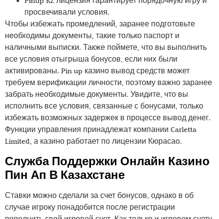
Pinup KZ лицензия гарантирует порядочную игру и
просвечивали условия.
Чтобы избежать промедлений, заранее подготовьте
необходимы документы, такие только паспорт и
наличными выписки. Также поймете, что вы выполнить
все условия отыгрыша бонусов, если них были
активированы. Pin up казино вывод средств может
требуем верификации личности, поэтому важно заранее
забрать необходимые документы. Увидите, что вы
исполнить все условия, связанные с бонусами, только
избежать возможных задержек в процессе вывод денег.
Функции управления принадлежат компании Carletta
Limited, а казино работает по лицензии Кюрасао.
Служба Поддержки Онлайн Казино
Пин Ап В Казахстане
Ставки можно сделали за счет бонусов, однако в об
случае игроку понадобится после регистрации
пополнить свой игровой счет. Как только и игровом счету