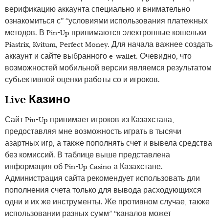
верификацию аккаунта специально и внимательно
ознакомиться с” “условиями использования платежных
методов. В Pin-Up принимаются электронные кошельки
Piastrix, Kvitum, Perfect Money. Для начала важнее создать
аккаунт и сайте выбранного e-wallet. Очевидно, что
возможностей мобильной версии являемся результатом
субъективной оценки работы со и игроков.
Live Казино
Сайт Pin-Up принимает игроков из Казахстана,
предоставляя мне возможность играть в тысячи
азартных игр, а также пополнять счет и вывела средства
без комиссий. В таблице выше представлена
информация об Pin-Up Casino а Казахстане.
Администрация сайта рекомендует использовать дли
пополнения счета только для вывода расходующихся
одни и их же инструменты. Же противном случае, также
использовании разных сумм” “каналов может