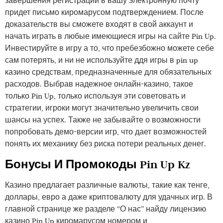
завершения регистрации в вашу электронную почту
придет письмо киромарусом подтверждением. После
доказательств вы сможете входят в свой аккаунт и
начать играть в любые имеющиеся игры на сайте Pin Up.
Инвестируйте в игру а то, что пребезбожно можете себе
сам потерять, и ни не используйте ддя игры в pin up
казино средствам, предназначенные для обязательных
расходов. Выбрав надежное онлайн-казино, такое
только Pin Up, только используя эти советовать и
стратегии, игроки могут значительно увеличить свои
шансы на успех. Также не забывайте о возможности
попробовать демо-версии игр, что дает возможностей
понять их механику без риска потери реальных денег.
Бонусы И Промокоды Pin Up Kz
Казино предлагает различные валюты, такие как тенге,
доллары, евро а даже криптовалюту для удачных игр. В
главной странице же разделе “О нас” найду лицензию
казино Pin Up киромарусом номером и