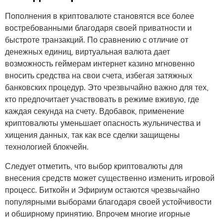
Пополнения в криптовалюте становятся все более
востребованными благодаря своей приватности и
быстроте транзакций. По сравнению с отличие от
денежных единиц, виртуальная валюта дает
возможность геймерам интернет казино мгновенно
вносить средства на свои счета, избегая затяжных
банковских процедур. Это чрезвычайно важно для тех,
кто предпочитает участвовать в режиме вживую, где
каждая секунда на счету. Вдобавок, применение
криптовалюты уменьшает опасность жульничества и
хищения данных, так как все сделки защищены
технологией блокчейн.
Следует отметить, что выбор криптовалюты для
внесения средств может существенно изменить игровой
процесс. Биткойн и Эфириум остаются чрезвычайно
популярными выборами благодаря своей устойчивости
и обширному принятию. Впрочем многие игорные