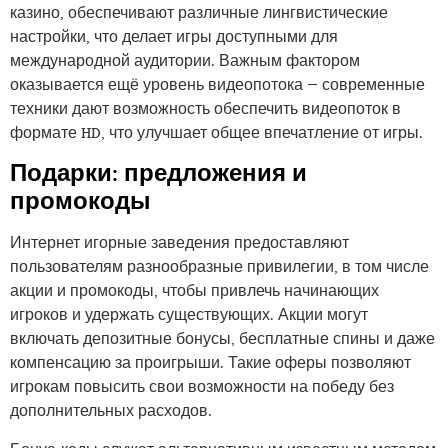
казино, обеспечивают различные лингвистические
настройки, что делает игры доступными для
международной аудитории. Важным фактором
оказывается ещё уровень видеопотока — современные
техники дают возможность обеспечить видеопоток в
формате HD, что улучшает общее впечатление от игры.
Подарки: предложения и
промокоды
Интернет игорные заведения предоставляют
пользователям разнообразные привилегии, в том числе
акции и промокоды, чтобы привлечь начинающих
игроков и удержать существующих. Акции могут
включать депозитные бонусы, бесплатные спины и даже
компенсацию за проигрыши. Такие оферы позволяют
игрокам повысить свои возможности на победу без
дополнительных расходов.