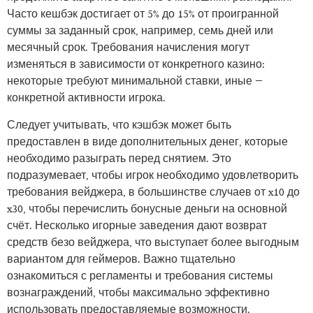
Часто кешбэк достигает от 5% до 15% от проигранной
суммы за заданный срок, например, семь дней или
месячный срок. Требования начисления могут
изменяться в зависимости от конкретного казино:
некоторые требуют минимальной ставки, иные —
конкретной активности игрока.
Следует учитывать, что кэшбэк может быть
предоставлен в виде дополнительных денег, которые
необходимо разыграть перед снятием. Это
подразумевает, чтобы игрок необходимо удовлетворить
требования вейджера, в большинстве случаев от x10 до
x30, чтобы перечислить бонусные деньги на основной
счёт. Несколько игорные заведения дают возврат
средств безо вейджера, что выступает более выгодным
вариантом для геймеров. Важно тщательно
ознакомиться с регламенты и требования системы
вознаграждений, чтобы максимально эффективно
использовать предоставляемые возможности.