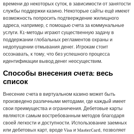
времени до некоторых суток, в зависимости от занятости
службы поддержки казино. Некоторые сайты ещё имеют
возможность попросить подтверждение жилищного
адреса, например, с помощью счета за коммунальные
услуги. К1-методы играют существенную задачу в
поддержании глобальных регламентов охраны и
недопущении отмывания денег. Игрокам стоит
осознавать, к тому, что без успешного процесса
идентификации вывод денег неосуществим.
Способы внесения счета: весь
список
Внесение счета в виртуальном казино может быть
произведено различными методами, где каждый имеет
свои преимущества и ограничения. Дебетовые карты
являются самым востребованным методов благодаря
своей легкости и доступности. Использование заемных
или дебетовых карт, вроде Visa и MasterCard, позволяет