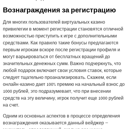
Вознаграждения за регистрацию
Для многих пользователей виртуальных казино
привилегии в момент регистрации становятся отличной
возможностью приступить к игре с дополнительными
средствами. Как правило такие бонусы предлагаются
первым игрокам вскоре после регистрации профиля и
могут варьироваться от бесплатных вращений до
значительных денежных сумм. Важно подчеркнуть, что
любой подарок включает свои условия ставок, которые
следует тщательно проанализировать. Скажем, если
онлайн-казино дает 100% премию на начальный взнос до
1000 рублей, это подразумевает, что при внесении
средств на эту величину, игрок получит еще 1000 рублей
на счет.
Одним из основных аспектов в процессе определения
вознаграждения оказывается данный вейджер —