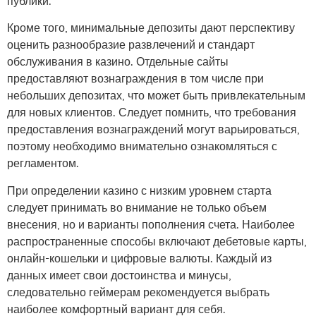
публики.
Кроме того, минимальные депозиты дают перспективу
оценить разнообразие развлечений и стандарт
обслуживания в казино. Отдельные сайты
предоставляют вознаграждения в том числе при
небольших депозитах, что может быть привлекательным
для новых клиентов. Следует помнить, что требования
предоставления вознаграждений могут варьироваться,
поэтому необходимо внимательно ознакомляться с
регламентом.
При определении казино с низким уровнем старта
следует принимать во внимание не только объем
внесения, но и варианты пополнения счета. Наиболее
распространенные способы включают дебетовые карты,
онлайн-кошельки и цифровые валюты. Каждый из
данных имеет свои достоинства и минусы,
следовательно геймерам рекомендуется выбрать
наиболее комфортный вариант для себя.