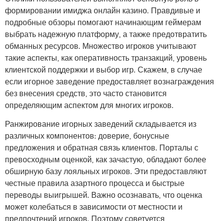
формировании имиджа онлайн казино. Правдивые и
подробные обзоры помогают начинающим геймерам
выбрать надежную платформу, а также предотвратить
обманных ресурсов. Множество игроков учитывают
такие аспекты, как оперативность транзакций, уровень
клиентской поддержки и выбор игр. Скажем, в случае
если игорное заведение предоставляет вознаграждения
без внесения средств, это часто становится
определяющим аспектом для многих игроков.
Ранжирование игорных заведений складывается из
различных компонентов: доверие, бонусные
предложения и обратная связь клиентов. Порталы с
превосходным оценкой, как зачастую, обладают более
обширную базу лояльных игроков. Эти предоставляют
честные правила азартного процесса и быстрые
переводы выигрышей. Важно осознавать, что оценка
может колебаться в зависимости от местности и
предпочтений игроков. Поэтому советуется