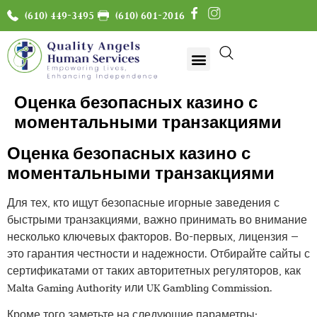
(610) 449-3495
(610) 601-2016
Оценка безопасных казино с
моментальными транзакциями
Оценка безопасных казино с
моментальными транзакциями
Для тех, кто ищут безопасные игорные заведения с
быстрыми транзакциями, важно принимать во внимание
несколько ключевых факторов. Во-первых, лицензия —
это гарантия честности и надежности. Отбирайте сайты с
сертификатами от таких авторитетных регуляторов, как
Malta Gaming Authority или UK Gambling Commission.
Кроме того заметьте на следующие параметры: