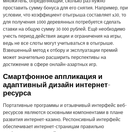
множитель, определяющий, сколько раз нужно
проставить сумму бонуса для его снятия. Например, при
условии, что коэффициент отыгрыша составляет x30, то
для получения 1000 деревянных потребуется сделать
ставки на общую сумму 30 000 рублей. Ещё необходимо
учесть период действия акции и ограничения на игры,
ведь не все слоты могут учитываться в отыгрыше.
Взвешенный метод к отбору и эксплуатации премий
может значительно расширить перспективы на
достижение в сфере онлайн-азартных игр.
Смартфонное аппликация и
адаптивный дизайн интернет-
ресурса
Портативные программы и отзывчивый интерфейс веб-
ресурсов являются основными компонентами в плане
развития интернет-казино. Респонсивный интерфейс
обеспечивает интернет-страницам правильно