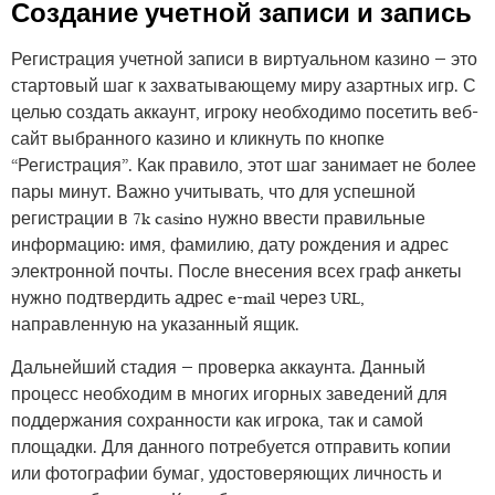
Создание учетной записи и запись
Регистрация учетной записи в виртуальном казино — это
стартовый шаг к захватывающему миру азартных игр. С
целью создать аккаунт, игроку необходимо посетить веб-
сайт выбранного казино и кликнуть по кнопке
“Регистрация”. Как правило, этот шаг занимает не более
пары минут. Важно учитывать, что для успешной
регистрации в 7k casino нужно ввести правильные
информацию: имя, фамилию, дату рождения и адрес
электронной почты. После внесения всех граф анкеты
нужно подтвердить адрес e-mail через URL,
направленную на указанный ящик.
Дальнейший стадия — проверка аккаунта. Данный
процесс необходим в многих игорных заведений для
поддержания сохранности как игрока, так и самой
площадки. Для данного потребуется отправить копии
или фотографии бумаг, удостоверяющих личность и