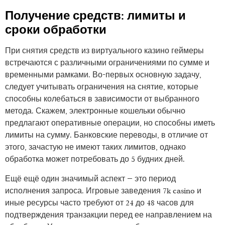
Получение средств: лимиты и
сроки обработки
При снятия средств из виртуального казино геймеры
встречаются с различными ограничениями по сумме и
временными рамками. Во-первых основную задачу,
следует учитывать ограничения на снятие, которые
способны колебаться в зависимости от выбранного
метода. Скажем, электронные кошельки обычно
предлагают оперативные операции, но способны иметь
лимиты на сумму. Банковские переводы, в отличие от
этого, зачастую не имеют таких лимитов, однако
обработка может потребовать до 5 будних дней.
Ещё ещё один значимый аспект — это период
исполнения запроса. Игровые заведения 7k casino и
иные ресурсы часто требуют от 24 до 48 часов для
подтверждения транзакции перед ее направлением на