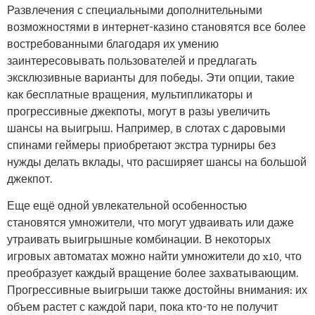
Развлечения с специальными дополнительными
возможностями в интернет-казино становятся все более
востребованными благодаря их умению
заинтересовывать пользователей и предлагать
эксклюзивные варианты для победы. Эти опции, такие
как бесплатные вращения, мультипликаторы и
прогрессивные джекпоты, могут в разы увеличить
шансы на выигрыш. Например, в слотах с даровыми
спинами геймеры приобретают экстра турниры без
нужды делать вклады, что расширяет шансы на большой
джекпот.
Еще ещё одной увлекательной особенностью
становятся умножители, что могут удваивать или даже
утраивать выигрышные комбинации. В некоторых
игровых автоматах можно найти умножители до x10, что
преобразует каждый вращение более захватывающим.
Прогрессивные выигрыши также достойны внимания: их
объем растет с каждой пари, пока кто-то не получит