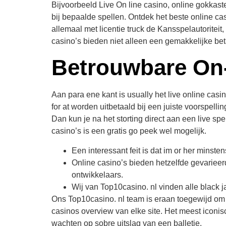
Bijvoorbeeld Live On line casino, online gokkaste
bij bepaalde spellen. Ontdek het beste online ca
allemaal met licentie truck de Kansspelautoritei
casino’s bieden niet alleen een gemakkelijke bet
Betrouwbare On-
Aan para ene kant is usually het live online casi
for at worden uitbetaald bij een juiste voorspel
Dan kun je na het storting direct aan een live s
casino’s is een gratis go peek wel mogelijk.
Een interessant feit is dat im or her minst
Online casino’s bieden hetzelfde gevariee
ontwikkelaars.
Wij van Top10casino. nl vinden alle black j
Ons Top10casino. nl team is eraan toegewijd om e
casinos overview van elke site. Het meest iconisc
wachten op sobre uitslag van een balletje.