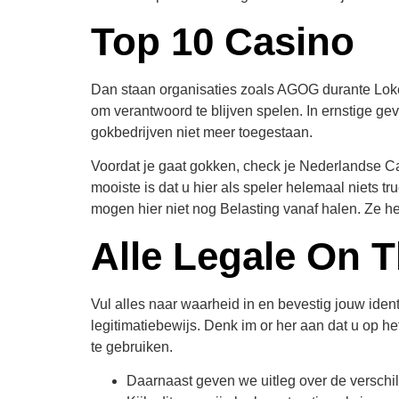
Top 10 Casino
Dan staan organisaties zoals AGOG durante Loket
om verantwoord te blijven spelen. In ernstige ge
gokbedrijven niet meer toegestaan.
Voordat je gaat gokken, check je Nederlandse Cas
mooiste is dat u hier als speler helemaal niets t
mogen hier niet nog Belasting vanaf halen. Ze he
Alle Legale On T
Vul alles naar waarheid in en bevestig jouw iden
legitimatiebewijs. Denk im or her aan dat u op he
te gebruiken.
Daarnaast geven we uitleg over de verschill