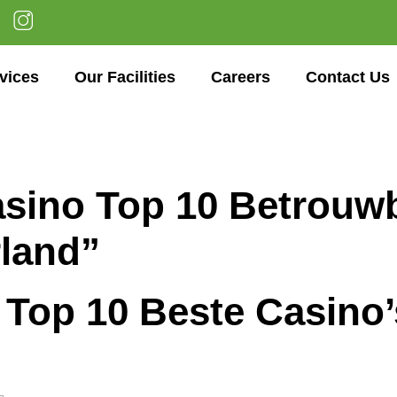
vices
Our Facilities
Careers
Contact Us
asino Top 10 Betrouw
land”
o Top 10 Beste Casino