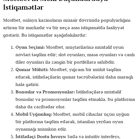
İstiqamətlər
Mostbet, onlayn kazinoların müasir dövründə populyarlığını
artıran bir markadır və bir neçə əsas istiqamətdə fəaliyyət
göstərir. Bu istiqamətlər aşağıdakılardır:
Oyun Seçimi:
Mostbet, müştərilərinə müxtəlif oyun
növləri təqdim edir; slot oyunları, masa oyunları və canlı
diler oyunları ilə zəngin bir portfellərə sahibdir.
Qumar Mühiti:
Mostbet, yığcam bir mühit təqdim
edərək, istifadəçilərin qumar təcrübələrini daha maraqlı
hala gətirir.
Bonuslar və Promosyonlar:
İstifadəçilərə müxtəlif
bonuslar və promosyonlar təqdim etməklə, bu platforma
daha da cazibədar olur.
Mobil Uyğunluq:
Mostbet, mobil cihazlar üçün uyğun
bir platforma təqdim edərək, istənilən yerdən oyun
oynamağı mümkün edir.
İstifadəçi Dostu İnvoys:
Sadə və intuitiv interfeys,