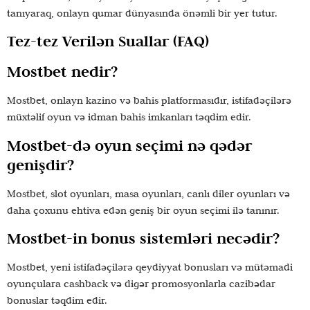
tanıyaraq, onlayn qumar dünyasında önəmli bir yer tutur.
Tez-tez Verilən Suallar (FAQ)
Mostbet nedir?
Mostbet, onlayn kazino və bahis platformasıdır, istifadəçilərə
müxtəlif oyun və idman bahis imkanları təqdim edir.
Mostbet-də oyun seçimi nə qədər
genişdir?
Mostbet, slot oyunları, masa oyunları, canlı diler oyunları və
daha çoxunu ehtiva edən geniş bir oyun seçimi ilə tanınır.
Mostbet-in bonus sistemləri necədir?
Mostbet, yeni istifadəçilərə qeydiyyat bonusları və mütəmadi
oyunçulara cashback və digər promosyonlarla cazibədar
bonuslar təqdim edir.