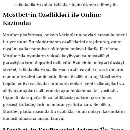
istifadəçilərin rahat istifadəsi üçün dizayn edilmişdir.
Mostbet-in Özəllikləri ilə Online
Kazinolar
Mostbet platforması, onlayn kazinoların növləri arasında öncül
bir yer tutur. Bu platformanın özəlliklərini araşdıraraq, onun
niyə bu qədər populyar olduğunu anlaya bilərik. İlk olaraq,
Mostbet-də oyunların yüksək keyfiyyəti və müxtəlifliyi
pərəstişkarların diqqətini cəlb edir. Həmçinin, müştəri dəstəyi
sistemi, istifadəçilərin suallarına sürətli cavab verərək onların
məmnuniyyətini təmin edir. İkinci özəllik olaraq, Mostbet-in
təqdim etdiyi cazibədar bonus sistemləri, yeni istifadəçiləri və
aktiv oyunçuları cəlb etmək üçün mükəmməl bir vasitədir.
Üçüncü olaraq, sürətli və təhlükəsiz pulların çıxarılması
prosesi, istifadəçilərin məmnuniyyətini artırır. Beləliklə,
Mostbet platformasında bu özəlliklər onun onlayn kazinoların
öncüsü olmasına imkan tanıyır.