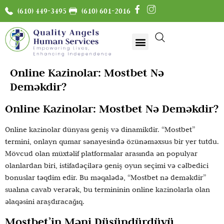
(610) 449-3495
(610) 601-2016
Online Kazinolar: Mostbet Nə
Deməkdir?
Online Kazinolar: Mostbet Nə Deməkdir?
Online kazinolar dünyası geniş və dinamikdir. “Mostbet”
termini, onlayn qumar sənayesində özünəməxsus bir yer tutdu.
Mövcud olan müxtəlif platformalar arasında ən populyar
olanlardan biri, istifadəçilərə geniş oyun seçimi və cəlbedici
bonuslar təqdim edir. Bu məqalədə, “Mostbet nə deməkdir”
sualına cavab verərək, bu termininin online kazinolarla olan
əlaqəsini araşdıracağıq.
Mostbet’in Məni Düşündürdüyü