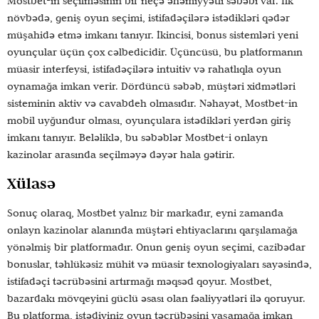
Mostbet-in seçilməsinin bir neçə əhəmiyyətli səbəbi var. İlk
növbədə, geniş oyun seçimi, istifadəçilərə istədikləri qədər
müşahidə etmə imkanı tanıyır. İkincisi, bonus sistemləri yeni
oyunçular üçün çox cəlbedicidir. Üçüncüsü, bu platformanın
müasir interfeysi, istifadəçilərə intuitiv və rahatlıqla oyun
oynamağa imkan verir. Dördüncü səbəb, müştəri xidmətləri
sisteminin aktiv və cavabdeh olmasıdır. Nəhayət, Mostbet-in
mobil uyğundur olması, oyunçulara istədikləri yerdən giriş
imkanı tanıyır. Beləliklə, bu səbəblər Mostbet-i onlayn
kazinolar arasında seçilməyə dəyər hala gətirir.
Xülasə
Sonuç olaraq, Mostbet yalnız bir markadır, eyni zamanda
onlayn kazinolar alanında müştəri ehtiyaclarını qarşılamağa
yönəlmiş bir platformadır. Onun geniş oyun seçimi, cazibədar
bonuslar, təhlükəsiz mühit və müasir texnologiyaları sayəsində,
istifadəçi təcrübəsini artırmağı məqsəd qoyur. Mostbet,
bazardakı mövqeyini güclü əsası olan fəaliyyətləri ilə qoruyur.
Bu platforma, istədiyiniz oyun təcrübəsini yaşamağa imkan