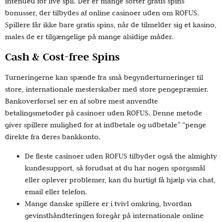
intended for live spil. Der er mange sorter gratis spins
bonusser, der tilbydes af online casinoer uden om ROFUS.
Spillere får ikke bare gratis spins, når de tilmelder sig et kasino,
males de er tilgængelige på mange alsidige måder.
Cash & Cost-free Spins
Turneringerne kan spænde fra små begynderturneringer til
store, internationale mesterskaber med store pengepræmier.
Bankoverførsel ser en af sobre mest anvendte
betalingsmetoder på casinoer uden ROFUS. Denne metode
giver spillere mulighed for at indbetale og udbetale” “penge
direkte fra deres bankkonto.
De fleste casinoer uden ROFUS tilbyder også the almighty
kundesupport, så forudsat at du har nogen spørgsmål
eller oplever problemer, kan du hurtigt få hjælp via chat,
email eller telefon.
Mange danske spillere er i tvivl omkring, hvordan
gevinsthåndteringen foregår på internationale online