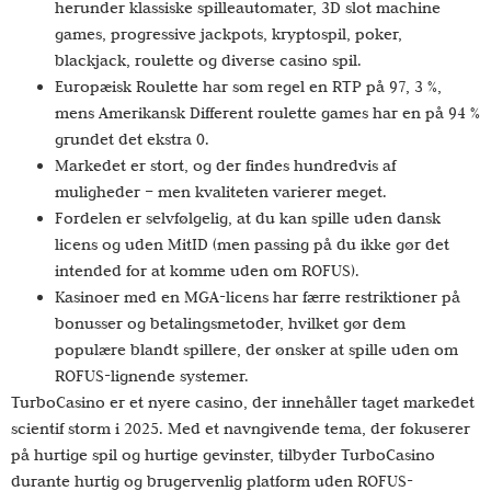
herunder klassiske spilleautomater, 3D slot machine
games, progressive jackpots, kryptospil, poker,
blackjack, roulette og diverse casino spil.
Europæisk Roulette har som regel en RTP på 97, 3 %,
mens Amerikansk Different roulette games har en på 94 %
grundet det ekstra 0.
Markedet er stort, og der findes hundredvis af
muligheder – men kvaliteten varierer meget.
Fordelen er selvfølgelig, at du kan spille uden dansk
licens og uden MitID (men passing på du ikke gør det
intended for at komme uden om ROFUS).
Kasinoer med en MGA-licens har færre restriktioner på
bonusser og betalingsmetoder, hvilket gør dem
populære blandt spillere, der ønsker at spille uden om
ROFUS-lignende systemer.
TurboCasino er et nyere casino, der innehåller taget markedet
scientif storm i 2025. Med et navngivende tema, der fokuserer
på hurtige spil og hurtige gevinster, tilbyder TurboCasino
durante hurtig og brugervenlig platform uden ROFUS-