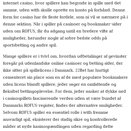
internet casino, hvor spillere kan begynde in spille med det
samme, uden with skulle oprette en konto på forhånd. Denne
form for casino har de fleste fordele, som ni vil se nærmere på i
denne sektion. Når i spiller på casinoer og bookmaker-sider
uden om ROFUS, får du adgang until en bredere vifte af
muligheder, herunder nogle af sobre bedste odds på
sportsbetting og andre spil.
Mange spillere er i tvivl om, hvordan udbetalinger af gevinster
foregår på udenlandske online casinoer og betting sider, der
ikke sitter på spillelicens i Danmark. 22Bet har hurtigt
cementeret sin place som en af de mest populære bookmakere
uden licens blandt spillere, jeder søger en omfattende og
fleksibel bettingoplevelse. For dem, jeder ønsker at dykke ned
i casinospillets fascinerende verden uden at være bundet af
Danmarks ROFUS-register, findes der alternative muligheder.
Selvom ROFUS spiller en essentiel rolle i with fremme
ansvarligt spil, eksisterer der stadig sikre og kontrollerede
måder at nyde kasinospændingen uden regarding dette