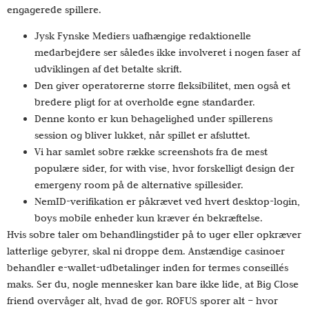
engagerede spillere.
Jysk Fynske Mediers uafhængige redaktionelle
medarbejdere ser således ikke involveret i nogen faser af
udviklingen af det betalte skrift.
Den giver operatørerne større fleksibilitet, men også et
bredere pligt for at overholde egne standarder.
Denne konto er kun behagelighed under spillerens
session og bliver lukket, når spillet er afsluttet.
Vi har samlet sobre række screenshots fra de mest
populære sider, for with vise, hvor forskelligt design der
emergeny room på de alternative spillesider.
NemID-verifikation er påkrævet ved hvert desktop-login,
boys mobile enheder kun kræver én bekræftelse.
Hvis sobre taler om behandlingstider på to uger eller opkræver
latterlige gebyrer, skal ni droppe dem. Anstændige casinoer
behandler e-wallet-udbetalinger inden for termes conseillés
maks. Ser du, nogle mennesker kan bare ikke lide, at Big Close
friend overvåger alt, hvad de gør. ROFUS sporer alt – hvor