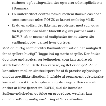
casinoer og betting-sider, der opererer uden spillelicens
i Danmark.
En underordnet central forskel mellem danske casinoer
samt casinoer uden ROFUS er kravet omkring MitID.
Er du en spiller, der ikke har problemer med spil, guys
du fejlagtigt innehåller tilmeldt dig my partner and i
ROFUS, så är masser af muligheder for at udøve din
yndlingshobby, uanset hvor du lever.
Med en hurtig samt effektiv bankautentifikation har mulighed
for at spillere hurtigt” “logge ind og starte at spille. Der findes
dog visse undtagelser og betingelser, som kan ændre på
skatteforholdene. Dette kan variere, og det er en god idé in
konsultere med en skatteekspert for at få præcise oplysninger
om din specifikke situation. I tilfælde af permanent udelukkelse
kan spilleren ikke selv ophæve registreringen. Hvis en spiller
ønsker at blive fjernet fra ROFUS, skal de kontakte
Spillemyndigheden og følge en procedure, welcher kan
omfatte sobre grundig vurdering af deres situation.