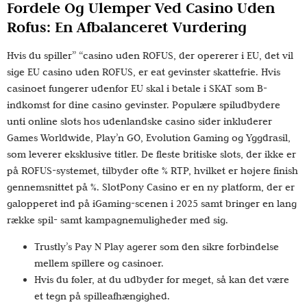
Fordele Og Ulemper Ved Casino Uden
Rofus: En Afbalanceret Vurdering
Hvis du spiller” “casino uden ROFUS, der opererer i EU, det vil
sige EU casino uden ROFUS, er eat gevinster skattefrie. Hvis
casinoet fungerer udenfor EU skal i betale i SKAT som B-
indkomst for dine casino gevinster. Populære spiludbydere
unti online slots hos udenlandske casino sider inkluderer
Games Worldwide, Play’n GO, Evolution Gaming og Yggdrasil,
som leverer eksklusive titler. De fleste britiske slots, der ikke er
på ROFUS-systemet, tilbyder ofte % RTP, hvilket er højere finish
gennemsnittet på %. SlotPony Casino er en ny platform, der er
galopperet ind på iGaming-scenen i 2025 samt bringer en lang
række spil- samt kampagnemuligheder med sig.
Trustly’s Pay N Play agerer som den sikre forbindelse
mellem spillere og casinoer.
Hvis du føler, at du udbyder for meget, så kan det være
et tegn på spilleafhængighed.