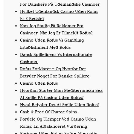
For Danskere På Udenlandske Casinoer
Hvilket Udenlandsk Casino Uden Rofus
Er E Bedste?
Kan Jeg Stadig Få Reklamer Fra
Casinoer, Når Jeg Er Tilmeldt Rofus?
Casino Uden Rofus Vs Gambling
Establishment Med Rofus
Dansk Spillelicens Vs Internationale
Casinoer
Rofus Forklaret – Og Hvorfor Det
Betyder Noget For Danske Spillere
Casino Uden Rofus
Hvordan Starter Man Mediterranean Sea
At Spille På Casino Uden Rofus?
Hvad Betyder Det At Spille Uden Rofus?
Cash & Free Of Charge Spins
Fordele Og Ulemper Ved Casino Uden
Rofus: En Afbalanceret Vurdering
Kasinoer Uden Rofus: Sobre Alternativ