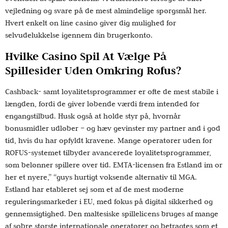
vejledning og svare på de mest almindelige spørgsmål her.
Hvert enkelt on line casino giver dig mulighed for
selvudelukkelse igennem din brugerkonto.
Hvilke Casino Spil At Vælge På
Spillesider Uden Omkring Rofus?
Cashback- samt loyalitetsprogrammer er ofte de mest stabile i
længden, fordi de giver løbende værdi frem intended for
engangstilbud. Husk også at holde styr på, hvornår
bonusmidler udløber – og hæv gevinster my partner and i god
tid, hvis du har opfyldt kravene. Mange operatører uden for
ROFUS-systemet tilbyder avancerede loyalitetsprogrammer,
som belønner spillere over tid. EMTA-licensen fra Estland im or
her et nyere,” “guys hurtigt voksende alternativ til MGA.
Estland har etableret sej som et af de mest moderne
reguleringsmarkeder i EU, med fokus på digital sikkerhed og
gennemsigtighed. Den maltesiske spillelicens bruges af mange
af sobre største internationale operatører og betragtes som et