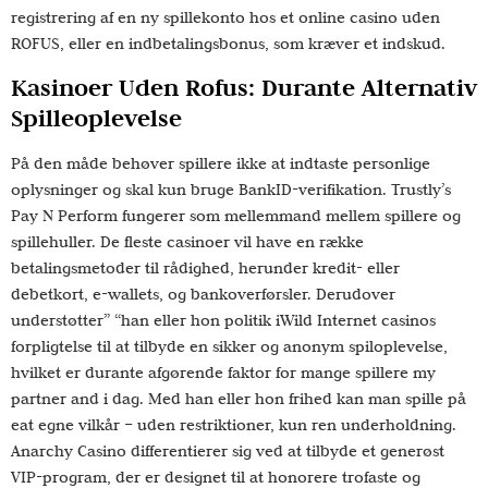
registrering af en ny spillekonto hos et online casino uden
ROFUS, eller en indbetalingsbonus, som kræver et indskud.
Kasinoer Uden Rofus: Durante Alternativ
Spilleoplevelse
På den måde behøver spillere ikke at indtaste personlige
oplysninger og skal kun bruge BankID-verifikation. Trustly’s
Pay N Perform fungerer som mellemmand mellem spillere og
spillehuller. De fleste casinoer vil have en række
betalingsmetoder til rådighed, herunder kredit- eller
debetkort, e-wallets, og bankoverførsler. Derudover
understøtter” “han eller hon politik iWild Internet casinos
forpligtelse til at tilbyde en sikker og anonym spiloplevelse,
hvilket er durante afgørende faktor for mange spillere my
partner and i dag. Med han eller hon frihed kan man spille på
eat egne vilkår – uden restriktioner, kun ren underholdning.
Anarchy Casino differentierer sig ved at tilbyde et generøst
VIP-program, der er designet til at honorere trofaste og