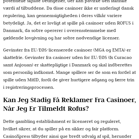
potentielle skjulte betingelser, der kan påvirke den faktiske
værdi af tilbuddene. Da disse casinoer ikke er underlagt dansk
regulering, kan gennemsigtigheden i deres vilkår variere
betydeligt. Ja, det er lovligt at spille på casinoer uden ROFUS i
Danmark, da sobre opererer i overensstemmelse med
gældende lovgivning og har sobre nødvendige licenser.
Gevinster fra EU/EØS-licenserede casinoer (MGA og EMTA) er
skattefrie. Gevinster fra casinoer uden for EU/EØS (fx Curacao
samt Anjouan) er skattepligtige i Danmark og skal indberettes
som personlig indkomst. Mange spillere ser de som en fordel at
spille uden MitID, fordi de giver hurtigere adgang og færre trin
i registreringsprocessen.
Kan Jeg Stadig Få Reklamer Fra Casinoer,
Når Jeg Er Tilmeldt Rofus?
Dette gambling establishment er licenseret og reguleret,
hvilket sikrer, at du spiller på en sikker og fair platform.
CasinoXpress tilbyder ainsi que bredt udvalg af spil, herunder