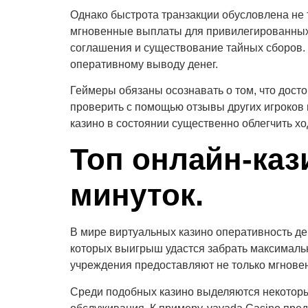
Однако быстрота транзакции обусловлена не 
мгновенные выплаты для привилегированных 
соглашения и существование тайных сборов.
оперативному выводу денег.
Геймеры обязаны осознавать о том, что дост
проверить с помощью отзывы других игроков
казино в состоянии существенно облегчить 
Топ онлайн-каз
минуток.
В мире виртуальных казино оперативность д
которых выигрыш удастся забрать максимальн
учреждения предоставляют не только мгнове
Среди подобных казино выделяются некоторые