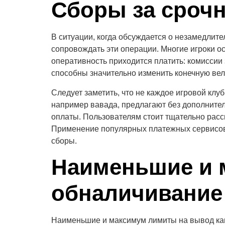
Сборы за сроч
В ситуации, когда обсуждается о незамедлит
сопровождать эти операции. Многие игроки ос
оперативность приходится платить: комиссии
способны значительно изменить конечную вели
Следует заметить, что не каждое игровой кл
например вавада, предлагают без дополните
оплаты. Пользователям стоит тщательно расс
Применение популярных платежных сервисов, т
сборы.
Наименьшие и 
обналичивание
Наименьшие и максимум лимиты на вывод ка