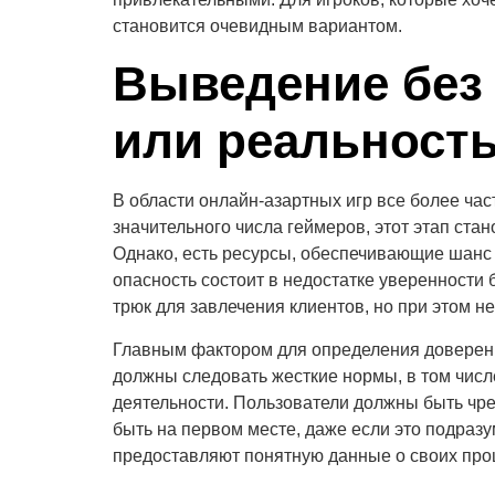
становится очевидным вариантом.
Выведение без
или реальност
В области онлайн-азартных игр все более ча
значительного числа геймеров, этот этап ст
Однако, есть ресурсы, обеспечивающие шанс 
опасность состоит в недостатке уверенности 
трюк для завлечения клиентов, но при этом 
Главным фактором для определения доверенн
должны следовать жесткие нормы, в том чис
деятельности. Пользователи должны быть чр
быть на первом месте, даже если это подраз
предоставляют понятную данные о своих проц