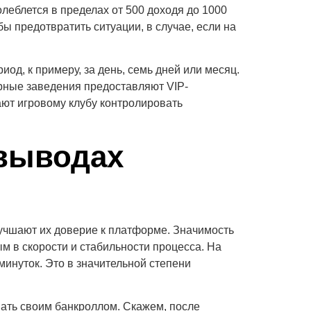
олеблется в пределах от 500 доходя до 1000
ы предотвратить ситуации, в случае, если на
од, к примеру, за день, семь дней или месяц.
горные заведения предоставляют VIP-
ют игровому клубу контролировать
выводах
лучшают их доверие к платформе. Значимость
ым в скорости и стабильности процесса. На
минуток. Это в значительной степени
ать своим банкроллом. Скажем, после