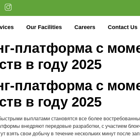
vices
Our Facilities
Careers
Contact Us
нг-платформа с мо
тв в году 2025
нг-платформа с мо
тв в году 2025
с быстрыми выплатами становятся все более востребованны
атформы внедряют передовые разработки, с участием блокч
ут взять свои добычу в течение нескольких минут после за