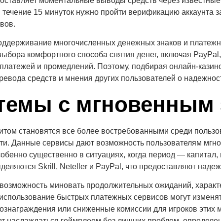
доставляет моментальные выводы средств через известные
 в течение 15 минуток нужно пройти верификацию аккаунта 
вов.
ддерживание многочисленных денежных знаков и платежны
ыбора комфортного способа снятия денег, включая PayPal, 
платежей и промедлений. Поэтому, подбирая онлайн-казин
евода средств и мнения других пользователей о надежнос
темы с мгновенным 
том становятся все более востребованными среди пользо
ти. Данные сервисы дают возможность пользователям мгно
собенно существенно в ситуациях, когда период — капитал
деляются Skrill, Neteller и PayPal, что предоставляют наде
 возможность миновать продолжительных ожиданий, характ
а использование быстрых платежных сервисов могут изменя
ознаграждения или сниженные комиссии для игроков этих м
чет наслаждаться геймплеем без лишних проблем, определе