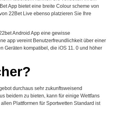
2Bet App bietet eine breite Colour scheme von
on 22Bet Live ebenso platzieren Sie Ihre
e 22bet Android App eine gewisse
e app vereint Benutzerfreundlichkeit über einer
len Geräten kompatibel, die iOS 11. 0 und höher
cher?
ngebot durchaus sehr zukunftsweisend
us beidem zu bieten, kann für einige Wettfans
llen Plattformen für Sportwetten Standard ist