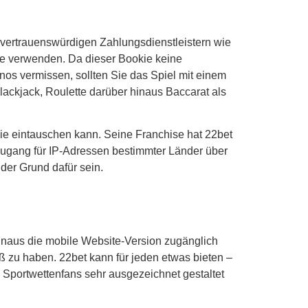
t vertrauenswürdigen Zahlungsdienstleistern wie
e verwenden. Da dieser Bookie keine
nos vermissen, sollten Sie das Spiel mit einem
lackjack, Roulette darüber hinaus Baccarat als
ie eintauschen kann. Seine Franchise hat 22bet
 Zugang für IP-Adressen bestimmter Länder über
der Grund dafür sein.
hinaus die mobile Website-Version zugänglich
aß zu haben. 22bet kann für jeden etwas bieten –
e Sportwettenfans sehr ausgezeichnet gestaltet