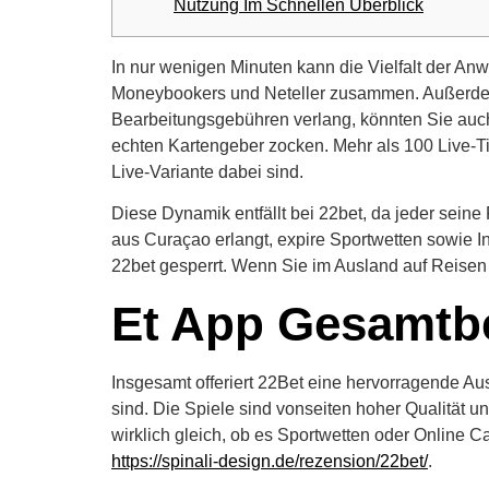
Nutzung Im Schnellen Überblick
In nur wenigen Minuten kann die Vielfalt der An
Moneybookers und Neteller zusammen. Außerdem 
Bearbeitungsgebühren verlang, könnten Sie auch 
echten Kartengeber zocken. Mehr als 100 Live-Tis
Live-Variante dabei sind.
Diese Dynamik entfällt bei 22bet, da jeder sein
aus Curaçao erlangt, expire Sportwetten sowie I
22bet gesperrt. Wenn Sie im Ausland auf Reisen
Et App Gesamtb
Insgesamt offeriert 22Bet eine hervorragende Au
sind. Die Spiele sind vonseiten hoher Qualität u
wirklich gleich, ob es Sportwetten oder Online C
https://spinali-design.de/rezension/22bet/
.