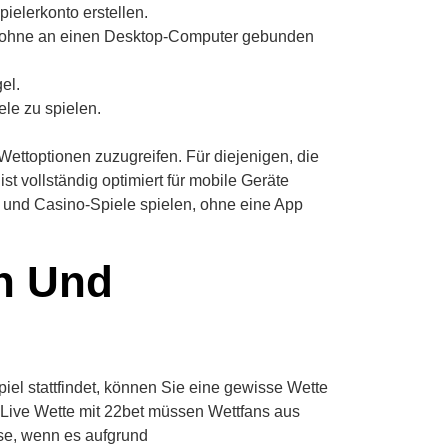
ielerkonto erstellen.
en, ohne an einen Desktop-Computer gebunden
el.
le zu spielen.
 Wettoptionen zuzugreifen. Für diejenigen, die
t vollständig optimiert für mobile Geräte
n und Casino-Spiele spielen, ohne eine App
n Und
iel stattfindet, können Sie eine gewisse Wette
e Live Wette mit 22bet müssen Wettfans aus
ise, wenn es aufgrund