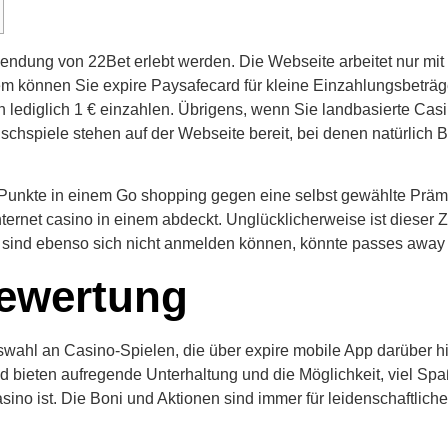
wendung von 22Bet erlebt werden. Die Webseite arbeitet nur mi
können Sie expire Paysafecard für kleine Einzahlungsbeträg
lediglich 1 € einzahlen. Übrigens, wenn Sie landbasierte Casi
chspiele stehen auf der Webseite bereit, bei denen natürlich B
e Punkte in einem Go shopping gegen eine selbst gewählte Präm
nternet casino in einem abdeckt. Unglücklicherweise ist dieser
 sind ebenso sich nicht anmelden können, könnte passes away 
ewertung
swahl an Casino-Spielen, die über expire mobile App darüber 
nd bieten aufregende Unterhaltung und die Möglichkeit, viel Sp
asino ist. Die Boni und Aktionen sind immer für leidenschaftlich