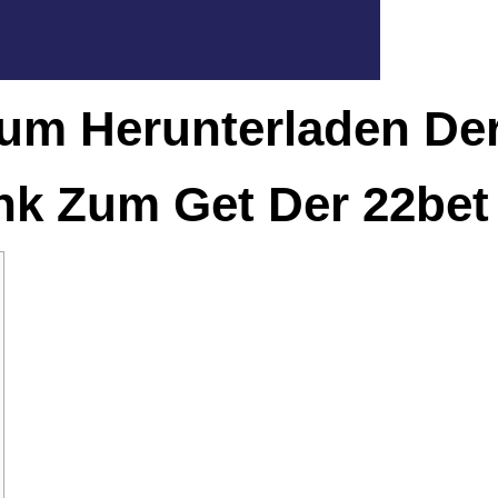
 Zum Herunterladen De
ink Zum Get Der 22bet