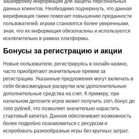
зашифровку информации для защиты персональных
данных клиентов. Необходимо подчеркнуть, что данная
верификация также помогает повышению преданности
пользователей: игроки становятся более уверенными,
зная, что их информация обезопасены и используются
исключительно в рамках платформы.
Бонусы за регистрацию и акции
Новые пользователи, регистрируясь в онлайн казино,
часто приобретают значительные премии за
регистрацию. Указанные предложения могут включать в
себя безвозмездные раскрутки или {дополнительные|
дополнительные средства на счет. К примеру, при
начальном депозите игрок может получить 100% бонус до
5000 рублей, что позволяет значительно нарастить
стартовый капитал. Данное обеспечивает возможность
более подробно познакомиться с ресурсом и
испробовать разнообразные игры без крупных затрат.