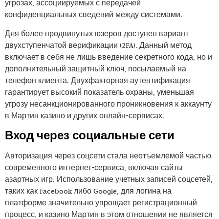
угрозах, ассоциируемых с передачей
конфиденциальных сведений между системами.
Для более продвинутых юзеров доступен вариант
двухступенчатой верификации (2FA). Данный метод
включает в себя не лишь введение секретного кода, но и
дополнительный защитный ключ, посылаемый на
телефон клиента. Двухфакторная аутентификация
гарантирует высокий показатель охраны, уменьшая
угрозу несанкционированного проникновения к аккаунту
в Мартин казино и других онлайн-сервисах.
Вход через социальные сети
Авторизация через соцсети стала неотъемлемой частью
современного интернет-сервиса, включая сайты
азартных игр. Использование учетных записей соцсетей,
таких как Facebook либо Google, для логина на
платформе значительно упрощает регистрационный
процесс, и казино Мартин в этом отношении не является