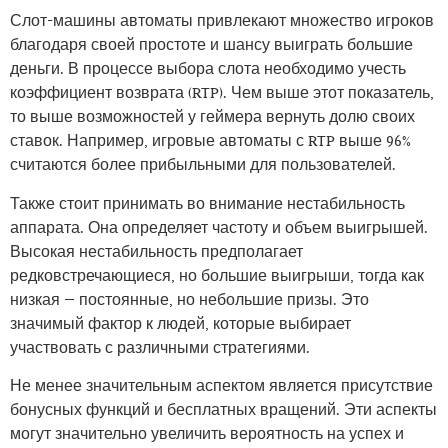
Слот-машины автоматы привлекают множество игроков
благодаря своей простоте и шансу выиграть большие
деньги. В процессе выбора слота необходимо учесть
коэффициент возврата (RTP). Чем выше этот показатель,
то выше возможностей у геймера вернуть долю своих
ставок. Например, игровые автоматы с RTP выше 96%
считаются более прибыльными для пользователей.
Также стоит принимать во внимание нестабильность
аппарата. Она определяет частоту и объем выигрышей.
Высокая нестабильность предполагает
редковстречающиеся, но большие выигрыши, тогда как
низкая — постоянные, но небольшие призы. Это
значимый фактор к людей, которые выбирает
участвовать с различными стратегиями.
Не менее значительным аспектом является присутствие
бонусных функций и бесплатных вращений. Эти аспекты
могут значительно увеличить вероятность на успех и