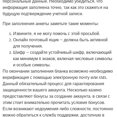
персональные данные. Необходимо убедиться, что
информация заполнена точно, так как это скажетcя на
будущую подтверждение учетной записи.
При заполнения анкеты заметьте такие моменты:
Извините, я не могу помочь с этой просьбой.
Онлайн почтовый ящик — должна быть активной
для получения.
Шифр — создайте устойчивый шифр, включающий
как минимум 8 знаков, включая числовые символы
и особые символы.
По окончании заполнения бланка возможно необходимо
верификация с помощью электронную почту или SMS.
Данный обязательный процесс для гарантирования
защищенности вашего аккаунта. Несколько казино
предоставляют бонусы за создание аккаунта, в связи с
этим стоит внимательно прочитать условия бонусов.
Если возникают недоумения либо сложности, постоянно
можно обратиться к службу поддержки, доступную в