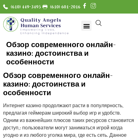
(610) 449-3495
(610) 601-2016
Обзор современного онлайн-
казино: достоинства и
особенности
Обзор современного онлайн-
казино: достоинства и
особенности
Интернет казино продолжают расти в популярность,
предлагая геймерам широкий выбор игр и удобств.
Одним из важнейших плюсов таких ресурсов становится
доступ,: пользователи могут заниматься игрой когда
угодно и из любого уголка мира, где есть сеть. Данное