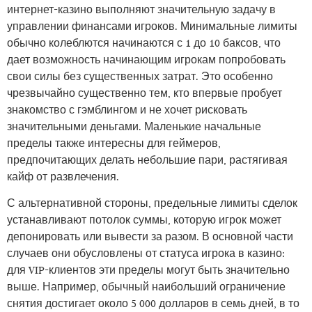
интернет-казино выполняют значительную задачу в
управлении финансами игроков. Минимальные лимиты
обычно колеблются начинаются с 1 до 10 баксов, что
дает возможность начинающим игрокам попробовать
свои силы без существенных затрат. Это особенно
чрезвычайно существенно тем, кто впервые пробует
знакомство с гэмблингом и не хочет рисковать
значительными деньгами. Маленькие начальные
пределы также интересны для геймеров,
предпочитающих делать небольшие пари, растягивая
кайф от развлечения.
С альтернативной стороны, предельные лимиты сделок
устанавливают потолок суммы, которую игрок может
депонировать или вывести за разом. В основной части
случаев они обусловлены от статуса игрока в казино:
для VIP-клиентов эти пределы могут быть значительно
выше. Например, обычный наибольший ограничение
снятия достигает около 5 000 долларов в семь дней, в то