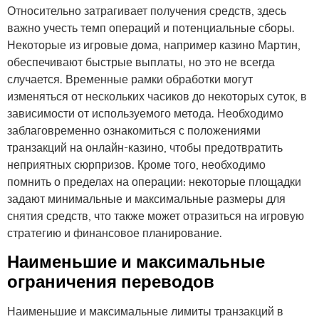
Относительно затрагивает получения средств, здесь
важно учесть темп операций и потенциальные сборы.
Некоторые из игровые дома, например казино Мартин,
обеспечивают быстрые выплаты, но это не всегда
случается. Временные рамки обработки могут
изменяться от нескольких часиков до некоторых суток, в
зависимости от используемого метода. Необходимо
заблаговременно ознакомиться с положениями
транзакций на онлайн-казино, чтобы предотвратить
неприятных сюрпризов. Кроме того, необходимо
помнить о пределах на операции: некоторые площадки
задают минимальные и максимальные размеры для
снятия средств, что также может отразиться на игровую
стратегию и финансовое планирование.
Наименьшие и максимальные
ограничения переводов
Наименьшие и максимальные лимиты транзакций в