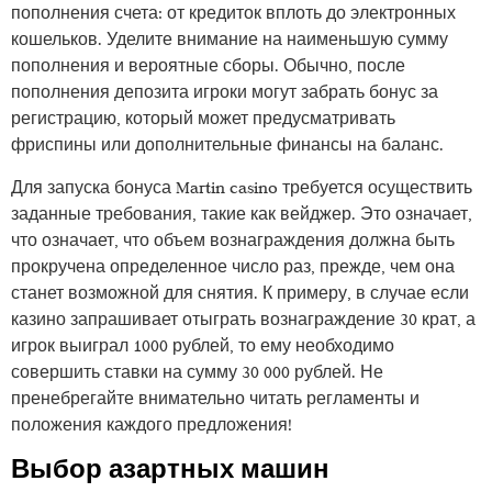
пополнения счета: от кредиток вплоть до электронных
кошельков. Уделите внимание на наименьшую сумму
пополнения и вероятные сборы. Обычно, после
пополнения депозита игроки могут забрать бонус за
регистрацию, который может предусматривать
фриспины или дополнительные финансы на баланс.
Для запуска бонуса Martin casino требуется осуществить
заданные требования, такие как вейджер. Это означает,
что означает, что объем вознаграждения должна быть
прокручена определенное число раз, прежде, чем она
станет возможной для снятия. К примеру, в случае если
казино запрашивает отыграть вознаграждение 30 крат, а
игрок выиграл 1000 рублей, то ему необходимо
совершить ставки на сумму 30 000 рублей. Не
пренебрегайте внимательно читать регламенты и
положения каждого предложения!
Выбор азартных машин