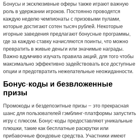
Бонусы и эксклюзивные оферы также играют важную
роль в удержании игроков. Постоянно проводятся
каждую неделю чемпионаты с призовыми пулами,
которые достигают сотен тысяч рублей. Некоторые
игорные заведения предлагают бонусные программы,
где за каждую ставку начисляются поинты, что можно
превратить в живые деньги или значимые награды.
Важно вдумчиво изучать правила акций, для того чтобы
максимально эффективно задействовать все доступные
опции и предотвратить нежелательные неожиданности.
Бонус-коды и безвложенные
призы
Промокоды и бездепозитные призы — это прекрасная
шанс для пользователей гэмблинг-платформы запустить
игру с плюсом. Бонус-коды предоставляют уникальные
плюшки, такие как бесплатные раскрутки или
прибавочные фондовые средства. Участники имеют