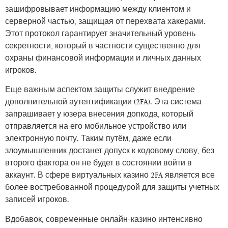
зашифровывает информацию между клиентом и
серверной частью, защищая от перехвата хакерами.
Этот протокол гарантирует значительный уровень
секретности, который в частности существенно для
охраны финансовой информации и личных данных
игроков.
Еще важным аспектом защиты служит внедрение
дополнительной аутентификации (2FA). Эта система
запрашивает у юзера внесения допкода, который
отправляется на его мобильное устройство или
электронную почту. Таким путём, даже если
злоумышленник достанет допуск к кодовому слову, без
второго фактора он не будет в состоянии войти в
аккаунт. В сфере виртуальных казино 2FA является все
более востребованной процедурой для защиты учетных
записей игроков.
Вдобавок, современные онлайн-казино интенсивно