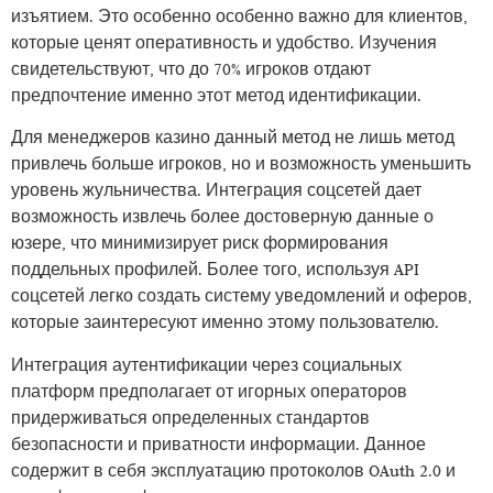
изъятием. Это особенно особенно важно для клиентов,
которые ценят оперативность и удобство. Изучения
свидетельствуют, что до 70% игроков отдают
предпочтение именно этот метод идентификации.
Для менеджеров казино данный метод не лишь метод
привлечь больше игроков, но и возможность уменьшить
уровень жульничества. Интеграция соцсетей дает
возможность извлечь более достоверную данные о
юзере, что минимизирует риск формирования
поддельных профилей. Более того, используя API
соцсетей легко создать систему уведомлений и оферов,
которые заинтересуют именно этому пользователю.
Интеграция аутентификации через социальных
платформ предполагает от игорных операторов
придерживаться определенных стандартов
безопасности и приватности информации. Данное
содержит в себя эксплуатацию протоколов OAuth 2.0 и