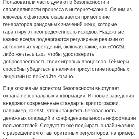
Пользователи часто думают о безопасности и
справедливости процесса в интернет-казино. Одним из
ключевых факторов оказывается применение
генераторов рандомных значений (RNG), которые
гарантируют неопределенность исходов. Надежные
казино всегда подвергаются регулярные ревизии от
автономных учреждений, включая такие, как eCOGRA
либо же iTech Labs, чтобы удостоверить
добросовестность своих игровых процессов. Геймеры
способны убедиться в наличии присутствие подобных
лицензий на веб-сайте казино.
Еще ключевым аспектом безопасности выступает
охрана персональных информации. Игровые заведения
внедряют современные стандарты криптографии,
например, как SSL, чтобы защитить безопасность
денежных операций и конфиденциальность информации
пользователей. Следует также подбирать онлайн-казино
с разрешением от авторитетных регуляторов, например,