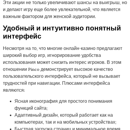
Эти акции не только увеличивают шансы на выигрыш, но
и делают игру еще более увлекательной, что является
важным фактором для женской аудитории.
Удобный и интуитивно понятный
интерфейс
Несмотря на то, что многие онлайн-казино предлагают
широкий выбор игр, игнорирование удобства
использования может снизить интерес игроков. В этом
отношении Pinco демонстрирует высокое качество
пользовательского интерфейса, который не вызывает
трудностей при навигации. Плюсами интерфейса
являются:
Ясная иконография для простого понимания
функций сайта;
Адаптивный дизайн, который работает как на
компьютерах, так и на мобильных устройствах;
Быстрая загрузка страниц и минимальное время