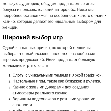
женскую аудиторию, обсудим предлагаемые игры,
бонусы и пользовательский интерфейс. Ниже мы
подробнее остановимся на особенностях этого онлайн-
казино, которые делают его идеальным выбором для
женщин.
Широкий выбор игр
Одной из главных причин, по которой женщины
выбирают онлайн-казино, является разнообразие
игровых предложений. Pinco предлагает большую
коллекцию игр, включая:
Слоты с уникальными темами и яркой графикой;
Настольные игры, такие как блэкджек и рулетка;
Казино с живыми дилерами для создания
атмосферы реального казино;
Варианты видеопокера с разными уровнями
сложности.
Мобильные игры, позволяющие играть на ходу.