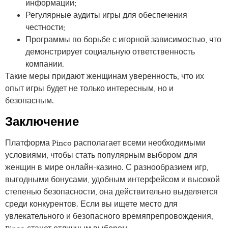
информации;
Регулярные аудиты игры для обеспечения
честности;
Программы по борьбе с игорной зависимостью, что
демонстрирует социальную ответственность
компании.
Такие меры придают женщинам уверенность, что их
опыт игры будет не только интересным, но и
безопасным.
Заключение
Платформа Pinco располагает всеми необходимыми
условиями, чтобы стать популярным выбором для
женщин в мире онлайн-казино. С разнообразием игр,
выгодными бонусами, удобным интерфейсом и высокой
степенью безопасности, она действительно выделяется
среди конкурентов. Если вы ищете место для
увлекательного и безопасного времяпрепровождения,