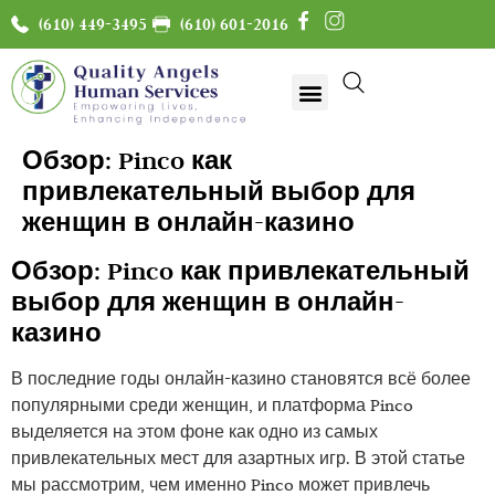
(610) 449-3495
(610) 601-2016
Обзор: Pinco как
привлекательный выбор для
женщин в онлайн-казино
Обзор: Pinco как привлекательный
выбор для женщин в онлайн-
казино
В последние годы онлайн-казино становятся всё более
популярными среди женщин, и платформа Pinco
выделяется на этом фоне как одно из самых
привлекательных мест для азартных игр. В этой статье
мы рассмотрим, чем именно Pinco может привлечь