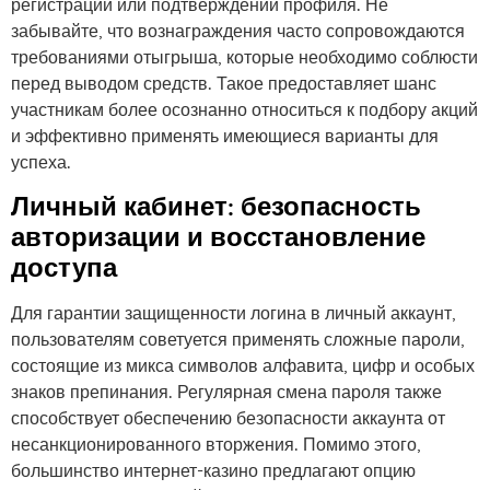
регистрации или подтверждении профиля. Не
забывайте, что вознаграждения часто сопровождаются
требованиями отыгрыша, которые необходимо соблюсти
перед выводом средств. Такое предоставляет шанс
участникам более осознанно относиться к подбору акций
и эффективно применять имеющиеся варианты для
успеха.
Личный кабинет: безопасность
авторизации и восстановление
доступа
Для гарантии защищенности логина в личный аккаунт,
пользователям советуется применять сложные пароли,
состоящие из микса символов алфавита, цифр и особых
знаков препинания. Регулярная смена пароля также
способствует обеспечению безопасности аккаунта от
несанкционированного вторжения. Помимо этого,
большинство интернет-казино предлагают опцию