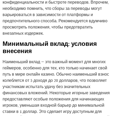
конфиденциальности и быстроте переводов. Впрочем,
необходимо помнить, что сборы за переводы могут
варьироваться в зависимости от платформы и
предпочтительного способа. Рекомендуется вдумчиво
просмотреть положения, чтобы предотвратить
внезапных издержек.
Минимальный вклад: условия
внесения
Наименьший вклад — это важный момент для многих
геймеров, особенно для тех, кто только начинает свой
путь в мире онлайн казино. Обычно наименьший взнос
колеблется от 5 доходя до 20 долларов, что позволяет
участникам испытать удачу без значительных
финансовых вложений. Некоторые игорные заведения
предоставляют особые положения для начинающих
игроков, уменьшая входной барьер до минимальной
ставки в 1 доллар. Это сделает игру доступным для