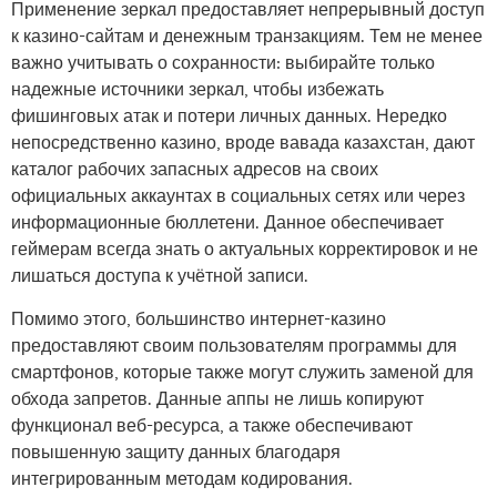
Применение зеркал предоставляет непрерывный доступ
к казино-сайтам и денежным транзакциям. Тем не менее
важно учитывать о сохранности: выбирайте только
надежные источники зеркал, чтобы избежать
фишинговых атак и потери личных данных. Нередко
непосредственно казино, вроде вавада казахстан, дают
каталог рабочих запасных адресов на своих
официальных аккаунтах в социальных сетях или через
информационные бюллетени. Данное обеспечивает
геймерам всегда знать о актуальных корректировок и не
лишаться доступа к учётной записи.
Помимо этого, большинство интернет-казино
предоставляют своим пользователям программы для
смартфонов, которые также могут служить заменой для
обхода запретов. Данные аппы не лишь копируют
функционал веб-ресурса, а также обеспечивают
повышенную защиту данных благодаря
интегрированным методам кодирования.