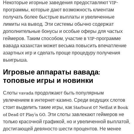
Некоторые игорные заведения предоставляют VIP-
программы, которые дают возможность клиентам
получать более быстрые выплаты и увеличенные
лимиты на вывод. Эти системы обычно содержат
дополнительные бонусы и особые оферы для частых
геймеров. Таким способом, участие в VIP-программе
вавада казахстан может весьма повысить впечатление
азартных игр и сделать проще процедуру получения
выигрыша.
Игровые аппараты вавада:
топовые игры и новинки
Слоты vavada продолжают быть популярным
увлечением в интернет-казино. Среди ведущих слотов
стоит выделить такие игры, как Starburst от NetEnt и Book
of Dead от Play’n GO. Эти слоты завлекают геймеров не
только красочной графикой, но и увеличенной выплатой,
достигающей девяносто шести процентов. Не менее