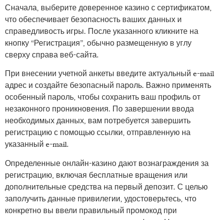
Сначала, выберите доверенное казино с сертификатом,
что обеспечивает безопасность ваших данных и
справедливость игры. После указанного кликните на
кнопку “Регистрация”, обычно размещенную в углу
сверху справа веб-сайта.
При внесении учетной анкеты введите актуальный e-mail
адрес и создайте безопасный пароль. Важно применять
особенный пароль, чтобы сохранить ваш профиль от
незаконного проникновения. По завершении ввода
необходимых данных, вам потребуется завершить
регистрацию с помощью ссылки, отправленную на
указанный e-mail.
Определенные онлайн-казино дают вознаграждения за
регистрацию, включая бесплатные вращения или
дополнительные средства на первый депозит. С целью
заполучить данные привилегии, удостоверьтесь, что
конкретно вы ввели правильный промокод при