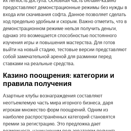
их легкость доступа. Основная часть онлайн-казино
предоставляют демонстрационные режимы без нужды в
входа или скачивания софта. Данное позволяет сделать
ход предельно удобным и скорым. Важно отметить, что в
демонстрационном режиме нельзя получить деньги,
однако это возмещается способностью постоянного
изучения игры и повышения мастерства. Для готов
выйти на новый стадию, тестовые версии представляют
собой замечательной ареной для разминки перед
ставками на реальные средства.
Казино поощрения: категории и
правила получения
Азартные клубы вознаграждения составляют
неотъемлемую часть мира игорного бизнеса, даря
игрокам множество форм поощрений. Одним из
наиболее распространённых категорий становятся
премии за регистрацию. Это предложка дает