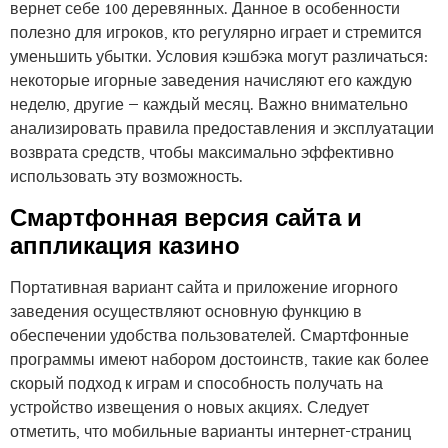
вернет себе 100 деревянных. Данное в особенности
полезно для игроков, кто регулярно играет и стремится
уменьшить убытки. Условия кэшбэка могут различаться:
некоторые игорные заведения начисляют его каждую
неделю, другие — каждый месяц. Важно внимательно
анализировать правила предоставления и эксплуатации
возврата средств, чтобы максимально эффективно
использовать эту возможность.
Смартфонная версия сайта и
аппликация казино
Портативная вариант сайта и приложение игорного
заведения осуществляют основную функцию в
обеспечении удобства пользователей. Смартфонные
программы имеют набором достоинств, такие как более
скорый подход к играм и способность получать на
устройство извещения о новых акциях. Следует
отметить, что мобильные варианты интернет-страниц