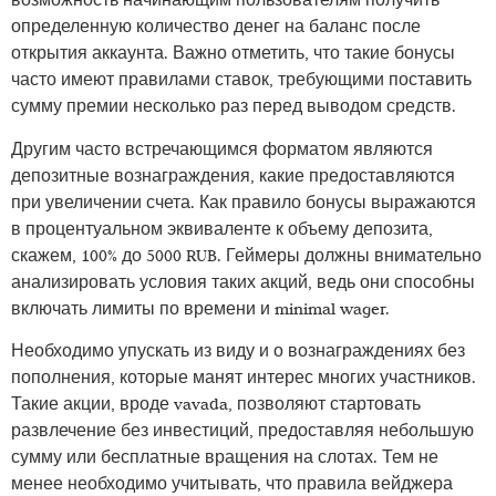
возможность начинающим пользователям получить
определенную количество денег на баланс после
открытия аккаунта. Важно отметить, что такие бонусы
часто имеют правилами ставок, требующими поставить
сумму премии несколько раз перед выводом средств.
Другим часто встречающимся форматом являются
депозитные вознаграждения, какие предоставляются
при увеличении счета. Как правило бонусы выражаются
в процентуальном эквиваленте к объему депозита,
скажем, 100% до 5000 RUB. Геймеры должны внимательно
анализировать условия таких акций, ведь они способны
включать лимиты по времени и minimal wager.
Необходимо упускать из виду и о вознаграждениях без
пополнения, которые манят интерес многих участников.
Такие акции, вроде vavada, позволяют стартовать
развлечение без инвестиций, предоставляя небольшую
сумму или бесплатные вращения на слотах. Тем не
менее необходимо учитывать, что правила вейджера