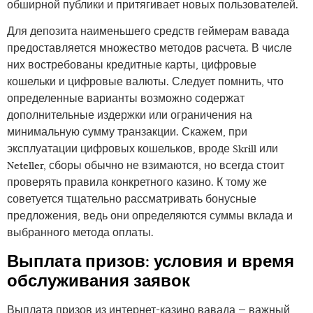
обширной публики и притягивает новых пользователей.
Для депозита наименьшего средств геймерам вавада
предоставляется множество методов расчета. В числе
них востребованы кредитные карты, цифровые
кошельки и цифровые валюты. Следует помнить, что
определенные варианты возможно содержат
дополнительные издержки или ограничения на
минимальную сумму транзакции. Скажем, при
эксплуатации цифровых кошельков, вроде Skrill или
Neteller, сборы обычно не взимаются, но всегда стоит
проверять правила конкретного казино. К тому же
советуется тщательно рассматривать бонусные
предложения, ведь они определяются суммы вклада и
выбранного метода оплаты.
Выплата призов: условия и время
обслуживания заявок
Выплата призов из интернет-казино вавада — важный