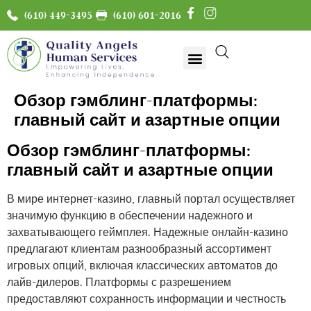
(610) 449-3495
(610) 601-2016
Обзор гэмблинг-платформы:
главный сайт и азартные опции
Обзор гэмблинг-платформы:
главный сайт и азартные опции
В мире интернет-казино, главный портал осуществляет
значимую функцию в обеспечении надежного и
захватывающего геймплея. Надежные онлайн-казино
предлагают клиентам разнообразный ассортимент
игровых опций, включая классических автоматов до
лайв-дилеров. Платформы с разрешением
предоставляют сохранность информации и честность