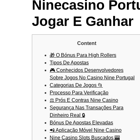
Ninecasino Portu
Jogar E Ganhar
Content
🎁 O Bónus Para High Rollers
Tipos De Apostas
🎮 Conhecidos Desenvolvedores
Sobre Jogos No Casino Nine Portugal
Categorias De Jogos 📂
Processo Para Verificação
⚖️ Prós E Contras Nine Casino
Segurança Nas Transações Para
Dinheiro Real 🔒
Bónus De Apostas Elevadas
📲 Aplicação Móvel Nine Casino
Nine Casino Slots Buscados 🎰