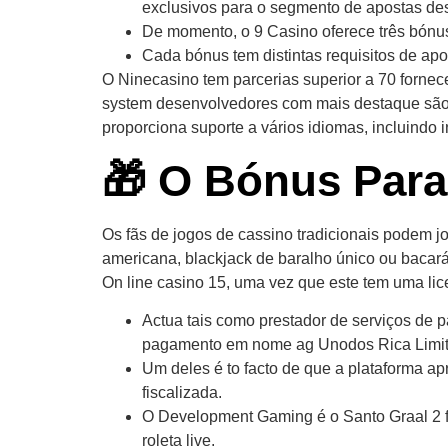
exclusivos para o segmento de apostas des
De momento, o 9 Casino oferece três bónu
Cada bónus tem distintas requisitos de apo
O Ninecasino tem parcerias superior a 70 fornec
system desenvolvedores com mais destaque são
proporciona suporte a vários idiomas, incluindo 
🎁 O Bónus Para
Os fãs de jogos de cassino tradicionais podem jo
americana, blackjack de baralho único ou bacará
On line casino 15, uma vez que este tem uma li
Actua tais como prestador de serviços de 
pagamento em nome ag Unodos Rica Limit
Um deles é to facto de que a plataforma 
fiscalizada.
O Development Gaming é o Santo Graal 2 fã
roleta live.