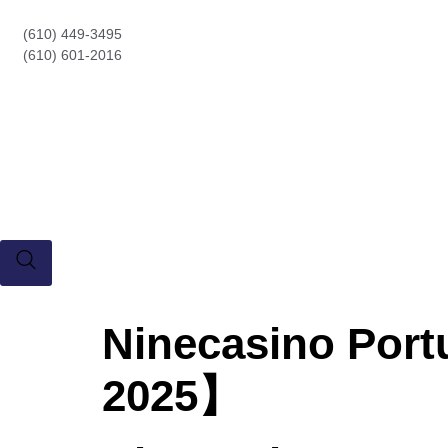
(610) 449-3495
(610) 601-2016
Ninecasino Por
2025】