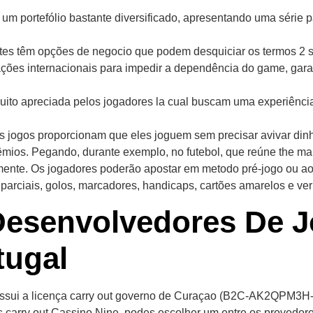
um portefólio bastante diversificado, apresentando uma série 
es têm opções de negocio que podem desquiciar os termos 2 se
ções internacionais para impedir a dependência do game, gara
uito apreciada pelos jogadores la cual buscam uma experiência
tos jogos proporcionam que eles joguem sem precisar avivar di
prêmios. Pegando, durante exemplo, no futebol, que reúne the m
mente. Os jogadores poderão apostar em metodo pré-jogo ou ao
parciais, golos, marcadores, handicaps, cartões amarelos e ver
Desenvolvedores De J
tugal
ossui a licença carry out governo de Curaçao (B2C-AK2QPM3H-1
 carry out Cassino Nine, podes escolher um entre os provedores 