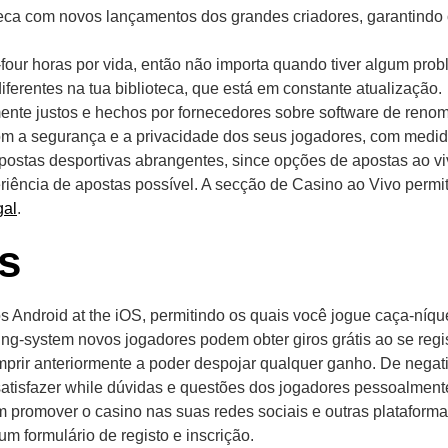
eca com novos lançamentos dos grandes criadores, garantindo o
-four horas por vida, então não importa quando tiver algum prob
diferentes na tua biblioteca, que está em constante atualização.
te justos e hechos por fornecedores sobre software de renome
om a segurança e a privacidade dos seus jogadores, com medid
postas desportivas abrangentes, since opções de apostas ao viv
eriência de apostas possível. A secção de Casino ao Vivo perm
gal
.
s
vos Android at the iOS, permitindo os quais você jogue caça-níqu
ating-system novos jogadores podem obter giros grátis ao se reg
umprir anteriormente a poder despojar qualquer ganho. De nega
satisfazer while dúvidas e questões dos jogadores pessoalmente
promover o casino nas suas redes sociais e outras plataformas 
um formulário de registo e inscrição.