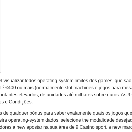
el visualizar todos operating-system limites dos games, que são
té €400 ou mais (normalmente slot machines e jogos para mesa
ntantes elevados, de unidades até milhares sobre euros. As 9 
mos e Condições.
es de qualquer bónus para saber exatamente quais os jogos que 
nsira operating-system dados, selecione the modalidade deseja
dores a new apostar na sua área de 9 Casino sport, a new marca