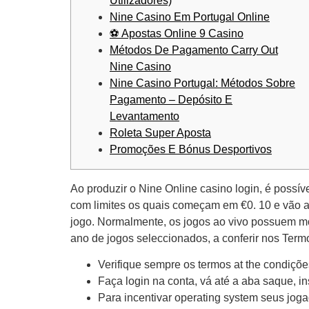
Utilizadores)
Nine Casino Em Portugal Online
⚽ Apostas Online 9 Casino
Métodos De Pagamento Carry Out
Nine Casino
Nine Casino Portugal: Métodos Sobre
Pagamento – Depósito E
Levantamento
Roleta Super Aposta
Promoções E Bónus Desportivos
Ao produzir o Nine Online casino login, é possív
com limites os quais começam em €0. 10 e vão a
jogo. Normalmente, os jogos ao vivo possuem mo
ano de jogos seleccionados, a conferir nos Ter
Verifique sempre os termos at the condiçõ
Faça login na conta, vá até a aba saque, i
Para incentivar operating system seus joga