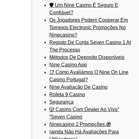
🛡️ Um Nine Casino É Seguro E
Confiável?
Os Jogadores Podem Cooperar Em
Torneios Electronic Promoções No
Ninecasino?
Registo De Conta Seven Casino 1 At
The Processo
Métodos De Deposito Disponíveis
Nine Casino App
📑 Como Avaliámos O Nine On Line
Casino Portugal?
Nine Avaliação De Casino
Roleta 9 Casino
Segurança
🎲 Casino Com Dealer Ao Vivo”
“Seven Casino
Ninecasino 2 Promoções 🎁
(ainda Não Há Avaliações Para