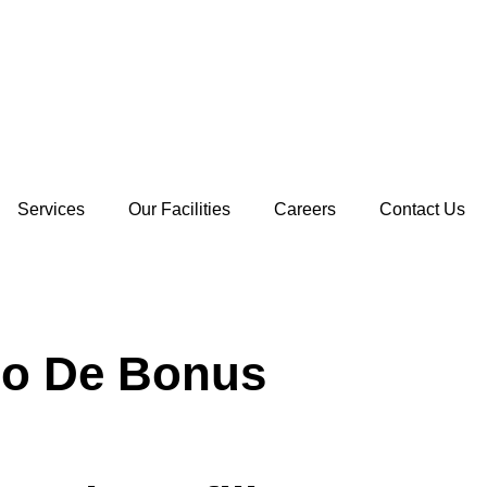
Services
Our Facilities
Careers
Contact Us
go De Bonus