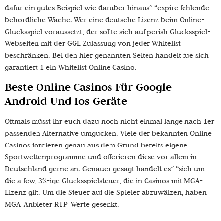
dafür ein gutes Beispiel wie darüber hinaus” “expire fehlende
behördliche Wache. Wer eine deutsche Lizenz beim Online-
Glücksspiel voraussetzt, der sollte sich auf perish Glücksspiel-
Webseiten mit der GGL-Zulassung von jeder Whitelist
beschränken. Bei den hier genannten Seiten handelt fue sich
garantiert 1 ein Whitelist Online Casino.
Beste Online Casinos Für Google
Android Und Ios Geräte
Oftmals müsst ihr euch dazu noch nicht einmal lange nach 1er
passenden Alternative umgucken. Viele der bekannten Online
Casinos forcieren genau aus dem Grund bereits eigene
Sportwettenprogramme und offerieren diese vor allem in
Deutschland gerne an. Genauer gesagt handelt es” “sich um
die a few, 3%-ige Glücksspielsteuer, die in Casinos mit MGA-
Lizenz gilt. Um die Steuer auf die Spieler abzuwälzen, haben
MGA-Anbieter RTP-Werte gesenkt.