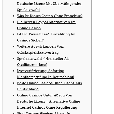
Deutsche Lizenz Mit Überwältigender
Spielauswahl
Was Ist Dieses Casino Ohne Franchise?
Die Besten Paypal Alternativen Im
Online Casino
Ist Die Paysafecard Einzahlung Im
Casinos Sicher?
Weitere Auswirkungen Vom
Glücksspielstaatsvertrag
Spieleauswahl / -hersteller Als
Qualitätsmerkmal
Kyc-verifizierung: Sofortige
Identitätsprüfung In Deutschland
Beste Online Casinos Ohne Lizenz Aus
Deutschland
Online Casinos Unter Abzug Von
Deutsche Lizenz – Alternative Online
Internet Casinos Ohne Regulierung
Sind Casinos Weniger Lizenz In