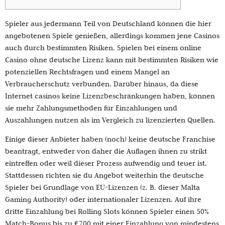
Spieler aus jedermann Teil von Deutschland können die hier
angebotenen Spiele genießen, allerdings kommen jene Casinos
auch durch bestimmten Risiken. Spielen bei einem online
Casino ohne deutsche Lizenz kann mit bestimmten Risiken wie
potenziellen Rechtsfragen und einem Mangel an
Verbraucherschutz verbunden. Darüber hinaus, da diese
Internet casinos keine Lizenzbeschränkungen haben, können
sie mehr Zahlungsmethoden für Einzahlungen und
Auszahlungen nutzen als im Vergleich zu lizenzierten Quellen.
Einige dieser Anbieter haben (noch) keine deutsche Franchise
beantragt, entweder von daher die Auflagen ihnen zu strikt
eintreffen oder weil dieser Prozess aufwendig und teuer ist.
Stattdessen richten sie du Angebot weiterhin the deutsche
Spieler bei Grundlage von EU-Lizenzen (z. B. dieser Malta
Gaming Authority) oder internationaler Lizenzen. Auf ihre
dritte Einzahlung bei Rolling Slots können Spieler einen 50%
Match-Bonus bis zu €700 mit einer Einzahlung von mindestens