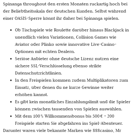
Spinanga throughout den ersten Monaten ruckartig hoch bei
der Beliebtheitsskala der deutschen Kunden. Selbst während
einer OASIS-Sperre könnt ihr daher bei Spinanga spielen.
Ob Tischspiele wie Roulette darüber hinaus Blackjack in
unendlich vielen Variationen, Collision Games wie
Aviator oder Plinko sowie innovative Live-Casino-
Optionen mit echten Dealern.
Seriöse Anbieter ohne deutsche Lizenz nutzen eine
sichere SSL-Verschlüsselung ebenso strikte
Datenschutzrichtlinien.
In den Freispielen kommen zudem Multiplikatoren zum
Einsatz, über denen du ne kurze Gewinne weiter
erhöhen kannst.
Es gibt kein monatliches Einzahlungslimit und die Spieler
können zwischen tausenden von Spielen auswählen.
Mit dem 100 % Willkommensbonus bis 500 € + 200
Freispiele starten Sie abgefahren ins Spiel-Abenteuer.
Darunter waren viele bekannte Marken wie 888casino, Mr