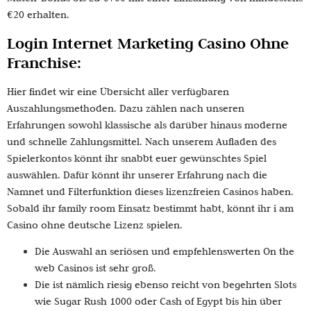
€20 erhalten.
Login Internet Marketing Casino Ohne
Franchise:
Hier findet wir eine Übersicht aller verfügbaren
Auszahlungsmethoden. Dazu zählen nach unseren
Erfahrungen sowohl klassische als darüber hinaus moderne
und schnelle Zahlungsmittel. Nach unserem Aufladen des
Spielerkontos könnt ihr snabbt euer gewünschtes Spiel
auswählen. Dafür könnt ihr unserer Erfahrung nach die
Namnet und Filterfunktion dieses lizenzfreien Casinos haben.
Sobald ihr family room Einsatz bestimmt habt, könnt ihr i am
Casino ohne deutsche Lizenz spielen.
Die Auswahl an seriösen und empfehlenswerten On the
web Casinos ist sehr groß.
Die ist nämlich riesig ebenso reicht von begehrten Slots
wie Sugar Rush 1000 oder Cash of Egypt bis hin über