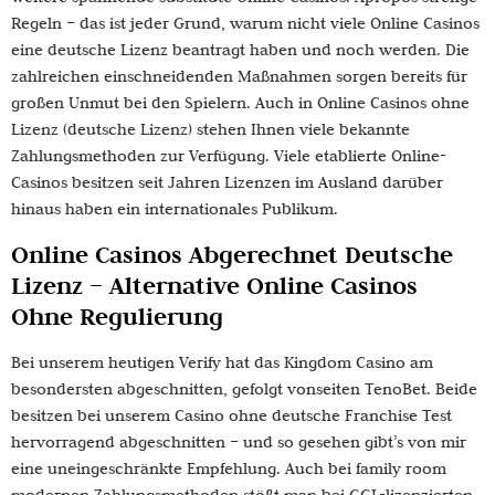
Regeln – das ist jeder Grund, warum nicht viele Online Casinos
eine deutsche Lizenz beantragt haben und noch werden. Die
zahlreichen einschneidenden Maßnahmen sorgen bereits für
großen Unmut bei den Spielern. Auch in Online Casinos ohne
Lizenz (deutsche Lizenz) stehen Ihnen viele bekannte
Zahlungsmethoden zur Verfügung. Viele etablierte Online-
Casinos besitzen seit Jahren Lizenzen im Ausland darüber
hinaus haben ein internationales Publikum.
Online Casinos Abgerechnet Deutsche
Lizenz – Alternative Online Casinos
Ohne Regulierung
Bei unserem heutigen Verify hat das Kingdom Casino am
besondersten abgeschnitten, gefolgt vonseiten TenoBet. Beide
besitzen bei unserem Casino ohne deutsche Franchise Test
hervorragend abgeschnitten – und so gesehen gibt’s von mir
eine uneingeschränkte Empfehlung. Auch bei family room
modernen Zahlungsmethoden stößt man bei GGL-lizenzierten