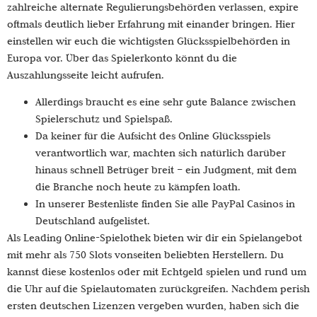
zahlreiche alternate Regulierungsbehörden verlassen, expire
oftmals deutlich lieber Erfahrung mit einander bringen. Hier
einstellen wir euch die wichtigsten Glücksspielbehörden in
Europa vor. Über das Spielerkonto könnt du die
Auszahlungsseite leicht aufrufen.
Allerdings braucht es eine sehr gute Balance zwischen
Spielerschutz und Spielspaß.
Da keiner für die Aufsicht des Online Glücksspiels
verantwortlich war, machten sich natürlich darüber
hinaus schnell Betrüger breit – ein Judgment, mit dem
die Branche noch heute zu kämpfen loath.
In unserer Bestenliste finden Sie alle PayPal Casinos in
Deutschland aufgelistet.
Als Leading Online-Spielothek bieten wir dir ein Spielangebot
mit mehr als 750 Slots vonseiten beliebten Herstellern. Du
kannst diese kostenlos oder mit Echtgeld spielen und rund um
die Uhr auf die Spielautomaten zurückgreifen. Nachdem perish
ersten deutschen Lizenzen vergeben wurden, haben sich die