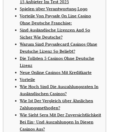
15 Anbieter Im Test 2025
Spielen über Verantwortung Logo
Vorteile Von Paysafe On Line Casino
Ohne Deutsche Franchise:
Sind Ausländische Lizenzen And So
Sicher Wie Deutsche?
Warum Sind Paysafecard Casinos Ohne
Deutsche Lizenz So Beliebt?
Die Tollsten 5 Casinos Ohne Deutsche
Lizenz
Neue Online Casinos Mit Kreditkarte
Vorteile
Wie Hoch Sind Die Auszahlungsraten In
Ausländischen Casinos?
Wie Ist Der Vergleich über Ähnlichen
Zahlungsmethoden?
Wie Sieht Sera Mit Der Zuversichtlichkeit
Bei Ein- Und Auszahlungen In Diesen
Casinos Aus?