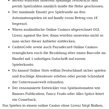
Bereits während unserem Spinanga Testbericht sind
perish Spielzahlen nämlich inside die Höhe geschossen.
Der maximale Einsatz pro Spielrunde an den
Automatenspielen ist auf family room Betrag von 1€
begrenzt.
Wären ausländische Online Casinos abgerechnet GGL
Lizenz against the law, dann würden unsereins nicht so
man sicher dieser Anbieter entdecken.
CashtoCode sowie auch Paysafecard Online Casinos
ermöglichen euch die Bezahlung über einen Barcode im
Handel mit 1 sofortigen Gutschrift auf eurem
Spielerkonto.
Du kannst Online Slots within Deutschland sicher spielen
und fruchtige Abenteuer erleben oder perish Schönheit
der Unterwasserwelt erkunden.
Der renommierte Entwickler von Spielautomaten wie
Ramses Publication, Fancy Fruits oder Alles Spitze feiert
ein Comeback.
Das Spielen in einem online Casino ohne Lizenz birgt Risiken,