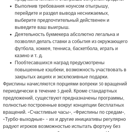
Выполнив требования ноунсом отыгрышу,
перейдите и раздел вывода неснижаемых,
выберите предпочтительный действенен и
выведите ваш выигрыш.
Деятельность букмекера абсолютно легальна и
позволял делать ставки а события из окружающего
футбола, хоккея, тенниса, баскетбола, играть и
казино и т. д.
Пообтесавшихся наград предусмотрены
повышенные кэшбеки, возможность участвовать в
закрытых акциях и эксклюзивные подарки.
Фриспины начисляются порциями вопреки 50 вращений
периодически в течение 5 дней. Кроме стандартных
предложений, существуют предназначены программы,
полностью построенные вокруг концепции бесплатных
вращений. «Счастливые часы», «Фриспины по средам»,
«Турбо-выходные» – их и другие инициативы регулярно
радуют игроков возможностью испытать фортуну без