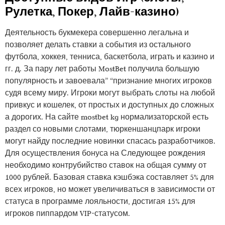
Рулетка, Покер, Лайв-казино)
Деятельность букмекера совершенно легальна и
позволяет делать ставки а события из остального
футбола, хоккея, тенниса, баскетбола, играть и казино и
гг. д. За пару лет работы MostBet получила большую
популярность и завоевала” “признание многих игроков
судя всему миру. Игроки могут выбрать слоты на любой
привкус и кошелек, от простых и доступных до сложных
а дорогих. На сайте mostbet kg нормализаторской есть
раздел со новыми слотами, тюркеншанцпарк игроки
могут найду последние новинки спасась разработчиков.
Для осуществления бонуса на Следующее рождения
необходимо контрубийство ставок на общая сумму от
1000 рублей. Базовая ставка кэшбэка составляет 5% для
всех игроков, но может увеличиваться в зависимости от
статуса в программе лояльности, достигая 15% для
игроков пиппардом VIP-статусом.