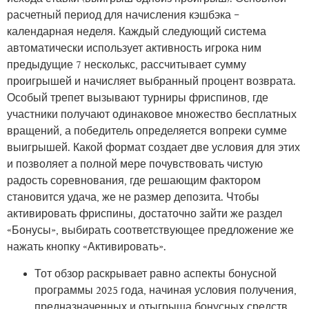
расчетный период для начисления кэшбэка –
календарная неделя. Каждый следующий система
автоматически использует активность игрока ним
предыдущие 7 несколькс, рассчитывает сумму
проигрышей и начисляет выбранный процент возврата.
Особый трепет вызывают турниры фриспинов, где
участники получают одинаковое множество бесплатных
вращений, а победитель определяется вопреки сумме
выигрышей. Какой формат создает две условия для этих
и позволяет а полной мере почувствовать чистую
радость соревнования, где решающим фактором
становится удача, же не размер депозита. Чтобы
активировать фриспины, достаточно зайти же раздел
«Бонусы», выбирать соответствующее предложение же
нажать кнопку «Активировать».
Тот обзор раскрывает равно аспекты бонусной
программы 2025 года, начиная условия получения,
предназначенных и отыгрыша бонусных средств.