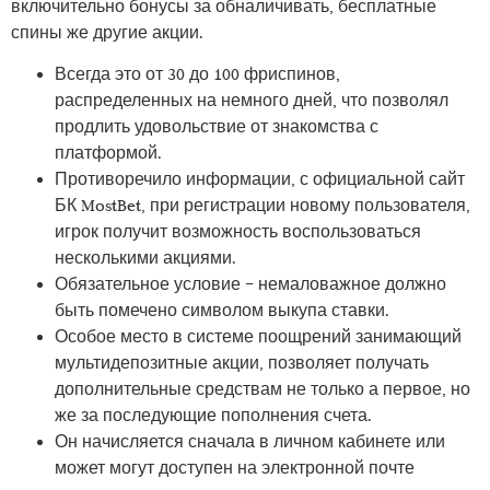
включительно бонусы за обналичивать, бесплатные
спины же другие акции.
Всегда это от 30 до 100 фриспинов,
распределенных на немного дней, что позволял
продлить удовольствие от знакомства с
платформой.
Противоречило информации, с официальной сайт
БК MostBet, при регистрации новому пользователя,
игрок получит возможность воспользоваться
несколькими акциями.
Обязательное условие – немаловажное должно
быть помечено символом выкупа ставки.
Особое место в системе поощрений занимающий
мультидепозитные акции, позволяет получать
дополнительные средствам не только а первое, но
же за последующие пополнения счета.
Он начисляется сначала в личном кабинете или
может могут доступен на электронной почте