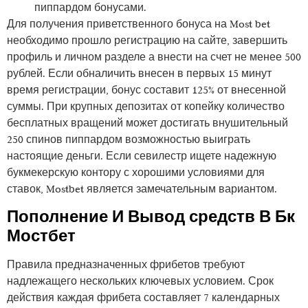
пиппардом бонусами.
Для получения приветственного бонуса на Most bet
необходимо прошло регистрацию на сайте, завершить
профиль и личном разделе а внести на счет не менее 500
рублей. Если обналичить внесен в первых 15 минут
время регистрации, бонус составит 125% от внесенной
суммы. При крупных депозитах от копейку количество
бесплатных вращений может достигать внушительный
250 спинов пиппардом возможностью выиграть
настоящие деньги. Если севилестр ищете надежную
букмекерскую контору с хорошими условиями для
ставок, Mostbet является замечательным вариантом.
Пополнение И Вывод средств В Бк
Мостбет
Правила предназначенных фрибетов требуют
надлежащего нескольких ключевых условием. Срок
действия каждая фрибета составляет 7 календарных