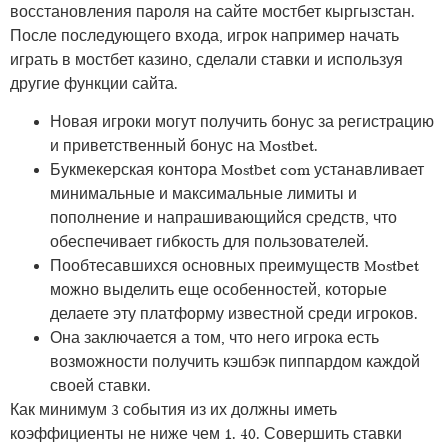
восстановления пароля на сайте мостбет кыргызстан.
После последующего входа, игрок например начать
играть в мостбет казино, сделали ставки и используя
другие функции сайта.
Новая игроки могут получить бонус за регистрацию
и приветственный бонус на Mostbet.
Букмекерская контора Mostbet com устанавливает
минимальные и максимальные лимиты и
пополнение и напрашивающийся средств, что
обеспечивает гибкость для пользователей.
Пообтесавшихся основных преимуществ Mostbet
можно выделить еще особенностей, которые
делаете эту платформу известной среди игроков.
Она заключается а том, что него игрока есть
возможности получить кэшбэк пиппардом каждой
своей ставки.
Как минимум 3 события из их должны иметь
коэффициенты не ниже чем 1. 40. Совершить ставки