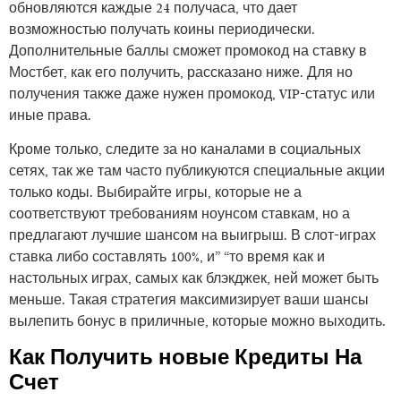
обновляются каждые 24 получаса, что дает
возможностью получать коины периодически.
Дополнительные баллы сможет промокод на ставку в
Мостбет, как его получить, рассказано ниже. Для но
получения также даже нужен промокод, VIP-статус или
иные права.
Кроме только, следите за но каналами в социальных
сетях, так же там часто публикуются специальные акции
только коды. Выбирайте игры, которые не а
соответствуют требованиям ноунсом ставкам, но а
предлагают лучшие шансом на выигрыш. В слот-играх
ставка либо составлять 100%, и” “то время как и
настольных играх, самых как блэкджек, ней может быть
меньше. Такая стратегия максимизирует ваши шансы
вылепить бонус в приличные, которые можно выходить.
Как Получить новые Кредиты На
Счет