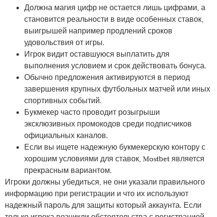
Должна магия цифр не остается лишь цифрами, а
становится реальности в виде особенных ставок,
выигрышей например продлений сроков
удовольствия от игры.
Игрок видит оставшуюся выплатить для
выполнения условием и срок действовать бонуса.
Обычно предложения активируются в период
завершения крупных футбольных матчей или иных
спортивных событий.
Букмекер часто проводит розыгрыши
эксклюзивных промокодов среди подписчиков
официальных каналов.
Если вы ищете надежную букмекерскую контору с
хорошим условиями для ставок, Mostbet является
прекрасным вариантом.
Игроки должны убедиться, не они указали правильного
информацию при регистрации и что их используют
надежный пароль для защиты который аккаунта. Если
только игрока возникли обстоятельства с регистрацией