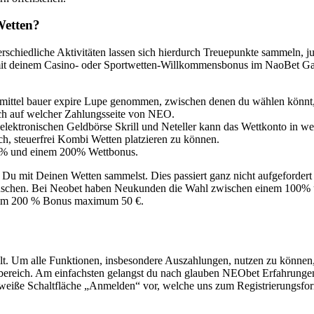
Wetten?
terschiedliche Aktivitäten lassen sich hierdurch Treuepunkte sammeln,
ekt mit deinem Casino- oder Sportwetten-Willkommensbonus im NaoBet G
mittel bauer expire Lupe genommen, zwischen denen du wählen könnt, 
och auf welcher Zahlungsseite von NEO.
 elektronischen Geldbörse Skrill und Neteller kann das Wettkonto in 
ich, steuerfrei Kombi Wetten platzieren zu können.
0% und einem 200% Wettbonus.
u mit Deinen Wetten sammelst. Dies passiert ganz nicht aufgefordert 
tauschen. Bei Neobet haben Neukunden die Wahl zwischen einem 100
 beim 200 % Bonus maximum 50 €.
llt. Um alle Funktionen, insbesondere Auszahlungen, nutzen zu können,
ereich. Am einfachsten gelangst du nach glauben NEObet Erfahrungen
h weiße Schaltfläche „Anmelden“ vor, welche uns zum Registrierungsform