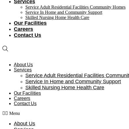
Services
Service Adult Residential Facilities Community Homes
Service In Home and Community Support
Skilled Nursing Home Health Care
Our Facilities
Careers
Contact Us
About Us
Services
Service Adult Residential Facilities Commun
Service In Home and Community Support
Skilled Nursing Home Health Care
Our Facilities
Careers
Contact Us
Menu
About Us