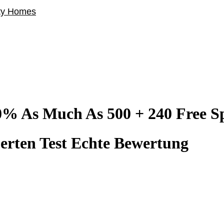
ity Homes
0% As Much As 500 + 240 Free S
erten Test Echte Bewertung