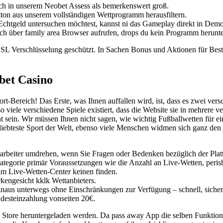
ch in unserem Neobet Assess als bemerkenswert groß.
tton aus unserem vollständigen Wettprogramm herausfiltern.
chtgeld untersuchen möchtest, kannst ni das Gameplay direkt in Demov
ach über family area Browser aufrufen, drops du kein Programm herunte
L Verschlüsselung geschützt. In Sachen Bonus und Aktionen für Best
bet Casino
ort-Bereich! Das Erste, was Ihnen auffallen wird, ist, dass es zwe
 viele verschiedene Spiele existiert, dass die Website sie in mehrere 
nt sein. Wir müssen Ihnen nicht sagen, wie wichtig Fußballwetten für 
 beliebteste Sport der Welt, ebenso viele Menschen widmen sich ganz 
Mitarbeiter umdrehen, wenn Sie Fragen oder Bedenken bezüglich der Plat
ategorie primär Voraussetzungen wie die Anzahl an Live-Wetten, peri
im Live-Wetten-Center keinen finden.
kengesicht kklk Wettanbieters.
naus unterwegs ohne Einschränkungen zur Verfügung – schnell, sicher
desteinzahlung vonseiten 20€.
 Store heruntergeladen werden. Da pass away App die selben Funktion