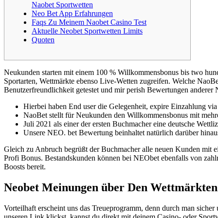
Naobet Sportwetten
Neo Bet App Erfahrungen
Faqs Zu Meinem Naobet Casino Test
Aktuelle Neobet Sportwetten Limits
Quoten
Neukunden starten mit einem 100 % Willkommensbonus bis two hundr
Sportarten, Wettmärkte ebenso Live-Wetten zugreifen. Welche NaoBe
Benutzerfreundlichkeit getestet und mir perish Bewertungen anderer 
Hierbei haben End user die Gelegenheit, expire Einzahlung v
NaoBet stellt für Neukunden den Willkommensbonus mit mehrer
Juli 2021 als einer der ersten Buchmacher eine deutsche Wettliz
Unsere NEO. bet Bewertung beinhaltet natürlich darüber hinaus
Gleich zu Anbruch begrüßt der Buchmacher alle neuen Kunden mit 
Profi Bonus. Bestandskunden können bei NEObet ebenfalls von zahlre
Boosts bereit.
Neobet Meinungen über Den Wettmärkten
Vorteilhaft erscheint uns das Treueprogramm, denn durch man sicher 
unseren Link klickst, kannst du direkt mit deinem Casino- oder Sport