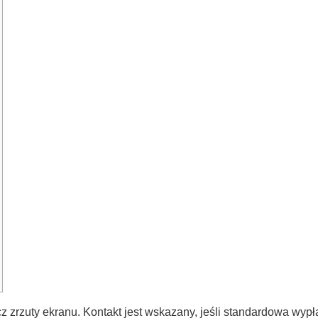
cz zrzuty ekranu. Kontakt jest wskazany, jeśli standardowa wyp