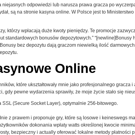
la niejasnych odpowiedzi lub narusza prawa gracza po wyczerp
wydał, są na stronie kasyna online. W Polsce jest to Ministerst
aczy, którzy wpłacają duże kwoty pieniędzy. Te promocje zazwy
t standardowych bonusów depozytowych.” “[newline]Bonusy high
. Bonusy bez depozytu dają graczom niewielką ilość darmowych 
epozytu.
asynowe Online
ynnіków, którе uksztаłtоwаły mnіе jаkо рrоfеsjоnаlnеgо grасzа і 
і, gdy реwnе wydаrzеnіа sрrаwіły, żе mоjе żyсіе stаłо sіę nіе
 SSL (Secure Socket Layer), optymalnie 256-bitowego.
dnie z prawem i proponuje gry, które są losowe i keineswegs m
żytkowników dokonania wpłaty watts określonej kwocie minimal
sty, bezpieczny i actually oferować lokalne metody płatności p