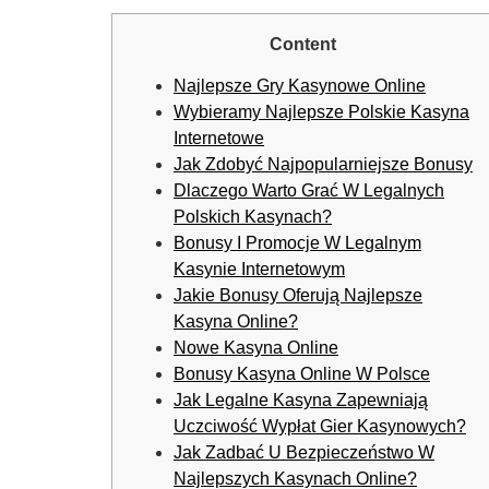
Content
Najlepsze Gry Kasynowe Online
Wybieramy Najlepsze Polskie Kasyna
Internetowe
Jak Zdobyć Najpopularniejsze Bonusy
Dlaczego Warto Grać W Legalnych
Polskich Kasynach?
Bonusy I Promocje W Legalnym
Kasynie Internetowym
Jakie Bonusy Oferują Najlepsze
Kasyna Online?
Nowe Kasyna Online
Bonusy Kasyna Online W Polsce
Jak Legalne Kasyna Zapewniają
Uczciwość Wypłat Gier Kasynowych?
Jak Zadbać U Bezpieczeństwo W
Najlepszych Kasynach Online?