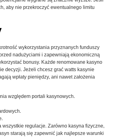
h, aby nie przekroczyć ewentualnego limitu
y
krotność wykorzystania przyznanych funduszy
 przed nadużyciami i zapewniają ekonomiczną
 wykorzystać bonusy. Każde renomowane kasyno
 decyzji. Jeżeli chcesz grać watts kasynie
gają wpłaty pieniędzy, ani nawet założenia
ania względem portali kasynowych.
zardowych.
e.
a wszystkie regulacje. Zarówno kasyna fizyczne,
 kasyn starają się zapewnić jak najlepsze warunki