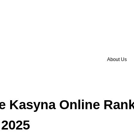
About Us
ie Kasyna Online Ran
 2025