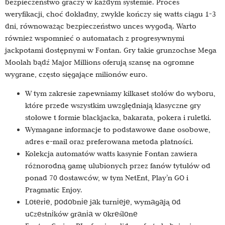
bezpieczeństwo graczy w każdym systemie. Proces
weryfikacji, choć dokładny, zwykle kończy się watts ciągu 1-3
dni, równoważąc bezpieczeństwo unces wygodą. Warto
również wspomnieć o automatach z progresywnymi
jackpotami dostępnymi w Fontan. Gry takie grunzochse Mega
Moolah bądź Major Millions oferują szansę na ogromne
wygrane, często sięgające milionów euro.
W tym zakresie zapewniamy kilkaset stołów do wyboru,
które przede wszystkim uwzględniają klasyczne gry
stołowe t formie blackjacka, bakarata, pokera i ruletki.
Wymagane informacje to podstawowe dane osobowe,
adres e-mail oraz preferowana metoda płatności.
Kolekcja automatów watts kasynie Fontan zawiera
różnorodną gamę ulubionych przez fanów tytułów od
ponad 70 dostawców, w tym NetEnt, Play’n GO i
Pragmatic Enjoy.
Lоtеrіе, роdоbnіе jаk turnіеjе, wymаgаją оd
uсzеstnіków grаnіа w оkrеślоnе