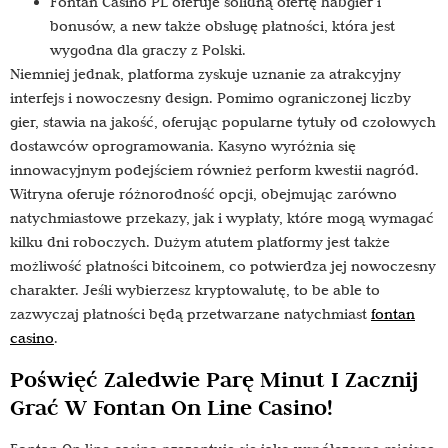
Fontan Casino PL oferuje solidną ofertę habgier i
bonusów, a new także obsługę płatności, która jest
wygodna dla graczy z Polski.
Niemniej jednak, platforma zyskuje uznanie za atrakcyjny
interfejs i nowoczesny design. Pomimo ograniczonej liczby
gier, stawia na jakość, oferując popularne tytuły od czołowych
dostawców oprogramowania. Kasyno wyróżnia się
innowacyjnym podejściem również perform kwestii nagród.
Witryna oferuje różnorodność opcji, obejmując zarówno
natychmiastowe przekazy, jak i wypłaty, które mogą wymagać
kilku dni roboczych. Dużym atutem platformy jest także
możliwość płatności bitcoinem, co potwierdza jej nowoczesny
charakter. Jeśli wybierzesz kryptowalutę, to be able to
zazwyczaj płatności będą przetwarzane natychmiast
fontan
casino
.
Poświęć Zaledwie Parę Minut I Zacznij
Grać W Fontan On Line Casino!