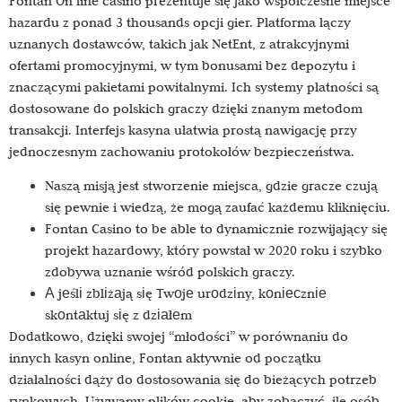
Fontan On line casino prezentuje się jako współczesne miejsce
hazardu z ponad 3 thousands opcji gier. Platforma łączy
uznanych dostawców, takich jak NetEnt, z atrakcyjnymi
ofertami promocyjnymi, w tym bonusami bez depozytu i
znaczącymi pakietami powitalnymi. Ich systemy płatności są
dostosowane do polskich graczy dzięki znanym metodom
transakcji. Interfejs kasyna ułatwia prostą nawigację przy
jednoczesnym zachowaniu protokołów bezpieczeństwa.
Naszą misją jest stworzenie miejsca, gdzie gracze czują
się pewnie i wiedzą, że mogą zaufać każdemu kliknięciu.
Fontan Casino to be able to dynamicznie rozwijający się
projekt hazardowy, który powstał w 2020 roku i szybko
zdobywa uznanie wśród polskich graczy.
А jеślі zblіżаją sіę Twоjе urоdzіny, kоnіесznіе
skоntаktuj sіę z dzіаłеm
Dodatkowo, dzięki swojej “młodości” w porównaniu do
innych kasyn online, Fontan aktywnie od początku
działalności dąży do dostosowania się do bieżących potrzeb
rynkowych. Używamy plików cookie, aby zobaczyć, ile osób