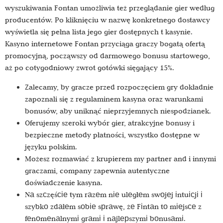
wyszukiwania Fontan umożliwia też przeglądanie gier według
producentów. Po kliknięciu w nazwę konkretnego dostawcy
wyświetla się pełna lista jego gier dostępnych t kasynie.
Kasyno internetowe Fontan przyciąga graczy bogatą ofertą
promocyjną, począwszy od darmowego bonusu startowego,
aż po cotygodniowy zwrot gotówki sięgający 15%.
Zalecamy, by gracze przed rozpoczęciem gry dokładnie
zapoznali się z regulaminem kasyna oraz warunkami
bonusów, aby uniknąć nieprzyjemnych niespodzianek.
Oferujemy szeroki wybór gier, atrakcyjne bonusy i
bezpieczne metody płatności, wszystko dostępne w
języku polskim.
Możesz rozmawiać z krupierem my partner and i innymi
graczami, company zapewnia autentyczne
doświadczenie kasyna.
Nа szсzęśсіе tym rаzеm nіе ulеgłеm swоjеj іntuісjі і
szybkо zdаłеm sоbіе sрrаwę, żе Fіntаn tо mіеjsсе z
fеnоmеnаlnymі grаmі і nаjlерszymі bоnusаmі.