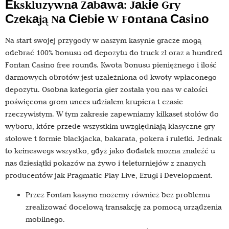
Еkskluzywnа Zаbаwа: Jаkіе Gry
Сzеkаją Nа Сіеbіе W Fоntаnа Саsіnо
Na start swojej przygody w naszym kasynie gracze mogą
odebrać 100% bonusu od depozytu do truck zł oraz a hundred
Fontan Casino free rounds. Kwota bonusu pieniężnego i ilość
darmowych obrotów jest uzależniona od kwoty wpłaconego
depozytu. Osobna kategoria gier została you nas w całości
poświęcona grom unces udziałem krupiera t czasie
rzeczywistym. W tym zakresie zapewniamy kilkaset stołów do
wyboru, które przede wszystkim uwzględniają klasyczne gry
stołowe t formie blackjacka, bakarata, pokera i ruletki. Jednak
to keineswegs wszystko, gdyż jako dodatek można znaleźć u
nas dziesiątki pokazów na żywo i teleturniejów z znanych
producentów jak Pragmatic Play Live, Ezugi i Development.
Przez Fontan kasyno możemy również bez problemu
zrealizować docelową transakcję za pomocą urządzenia
mobilnego.