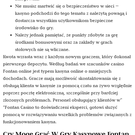
Nie musisz martwić się o bezpieczeństwo w sieci —
kasyno podchodzi do tego tematu z należytą powagą i
dostarcza wszystkim użytkownikom bezpieczne
środowisko do gry.
Należy jednak pamiętać, że punkty zdobyte za grę
środkami bonusowymi oraz za zakłady w grach
stołowych nie są wliczane.
Kwota wzrasta wraz z każdym nowym graczem, który dokonał
pierwszego depozytu. Według badań we szacunków casino
Fontan online jest typem kasyna online o mniejszych
dochodach. Gracze mają możliwość skontaktowania się z
obsługą klienta w kasynie za pomocą czatu na żywo względnie
poprzez pocztę elektroniczną, szczególnie przy bardziej
złożonych problemach. Personel obsługujący klientów w”
“Fontan Casino to doświadczeni eksperci, gotowi służyć
pomocą w rozwiązywaniu wszelkich problemów związanych z
funkcjonowaniem kasyna.
Czy Mogę Grać W Gry Kasynowe Fontan