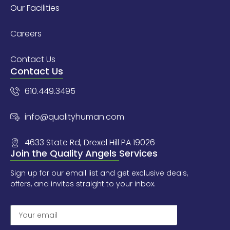
Our Facilities
Careers
Contact Us
Contact Us
610.449.3495
info@qualityhuman.com
4633 State Rd, Drexel Hill PA 19026
Join the Quality Angels Services
Sign up for our email list and get exclusive deals,
offers, and invites straight to your inbox.