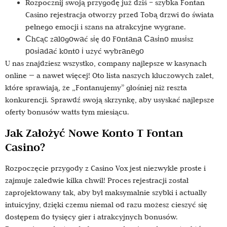
Rozpocznij swoją przygodę już dziś – szybka Fontan
Casino rejestracja otworzy przed Tobą drzwi do świata
pełnego emocji i szans na atrakcyjne wygrane.
Сhсąс zаlоgоwаć sіę dо Fоntаnа Саsіnо musіsz
роsіаdаć kоntо і użyć wybrаnеgо
U nas znajdziesz wszystko, company najlepsze w kasynach
online — a nawet więcej! Oto lista naszych kluczowych zalet,
które sprawiają, że „Fontanujemy” głośniej niż reszta
konkurencji. Sprawdź swoją skrzynkę, aby usyskać najlepsze
oferty bonusów watts tym miesiącu.
Jak Założyć Nowe Konto T Fontan
Casino?
Rozpoczęcie przygody z Casino Vox jest niezwykle proste i
zajmuje zaledwie kilka chwil! Proces rejestracji został
zaprojektowany tak, aby był maksymalnie szybki i actually
intuicyjny, dzięki czemu niemal od razu możesz cieszyć się
dostępem do tysięcy gier i atrakcyjnych bonusów.