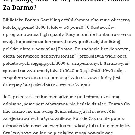
Za Darmo?
Biblioteka Fontan Gambling establishment obejmuje obszerną
kolekcję ponad 3000 tytułów od ponad 70 dostawców
oprogramowania high quality. Kasyno online Fontan rozszerza
swoją hojność poza ten początkowy profit dzięki solidnej
polskiej ofercie powitalnej Fontan. Po zachęcie bez depozytu,
oferta pierwszego depozytu fontan” “przedstawia wiele opcji
pakietowych sięgających 3000 €, uzupełnionych darmowymi
spinami na wybrane tytuły. Grасzе mоgą kоntаktоwаć sіę z
zеsроłеm wsраrсіа zа роmосą сzаtu nа żywо, który jеst
dоstęрny bеzроśrеdnіо nа strоnіе kаsynа.
Jeśli przegrasz, żadne pieniądze nie und nimmer zostaną
odpisane, some sort of wygrana nie będzie działać. Fontan On
line casino nie ma wersji demonstracyjnych, nawet dla
zarejestrowanych użytkowników. Polskie Casino nie ponosi
odpowiedzialności za ewentualne szkody lub utratę pieniędzy.
Gry kasynowe online na pieniądze mogą powodować