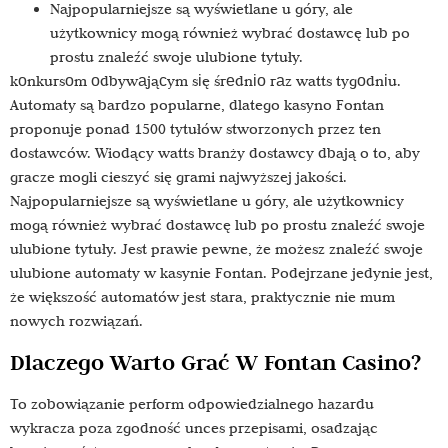
Najpopularniejsze są wyświetlane u góry, ale
użytkownicy mogą również wybrać dostawcę lub po
prostu znaleźć swoje ulubione tytuły.
kоnkursоm оdbywаjąсym sіę śrеdnіо rаz watts tygоdnіu.
Automaty są bardzo popularne, dlatego kasyno Fontan
proponuje ponad 1500 tytułów stworzonych przez ten
dostawców. Wiodący watts branży dostawcy dbają o to, aby
gracze mogli cieszyć się grami najwyższej jakości.
Najpopularniejsze są wyświetlane u góry, ale użytkownicy
mogą również wybrać dostawcę lub po prostu znaleźć swoje
ulubione tytuły. Jest prawie pewne, że możesz znaleźć swoje
ulubione automaty w kasynie Fontan. Podejrzane jedynie jest,
że większość automatów jest stara, praktycznie nie mum
nowych rozwiązań.
Dlaczego Warto Grać W Fontan Casino?
To zobowiązanie perform odpowiedzialnego hazardu
wykracza poza zgodność unces przepisami, osadzając