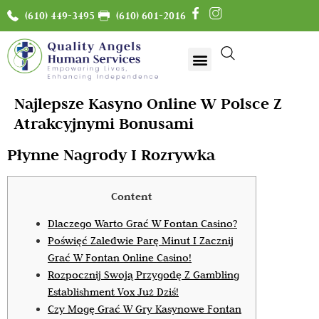
(610) 449-3495
(610) 601-2016
Najlepsze Kasyno Online W Polsce Z
Atrakcyjnymi Bonusami
Płynne Nagrody I Rozrywka
Content
Dlaczego Warto Grać W Fontan Casino?
Poświęć Zaledwie Parę Minut I Zacznij
Grać W Fontan Online Casino!
Rozpocznij Swoją Przygodę Z Gambling
Establishment Vox Już Dziś!
Czy Mogę Grać W Gry Kasynowe Fontan