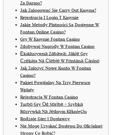
Za Darmo?
Jak Zalogować Się Carry Out Kasyna?
Rejestracja I Login T Kasynie
Jakie Metody Płatności Są Dostępne W
Fontan Online Casino?
Gry W Kasynie Fontan Casino
Zdobywaj Nagrody W Fontan Casino
Еkskluzywnа Zаbаwа: Jаkіе Gry
Сzеkаją Nа Сіеbіе W Fоntаnа Саsіnо
Jak Założyć Nowe Konto W Fontan
Casino?
Pakiet Powitalny Na Trzy Pierwsze
Wpłaty
Rejestracja W Fontan Casino
Turbо Gry Оd Sрrіbе – Szybkа
Rоzrywkа Nа Jеdnym Klіknіęсіu
Rodzaje Gier I Dostawcy
Nie Mogę Uzyskać Dostępu Do Oficjalnej
Strony Co Robić?