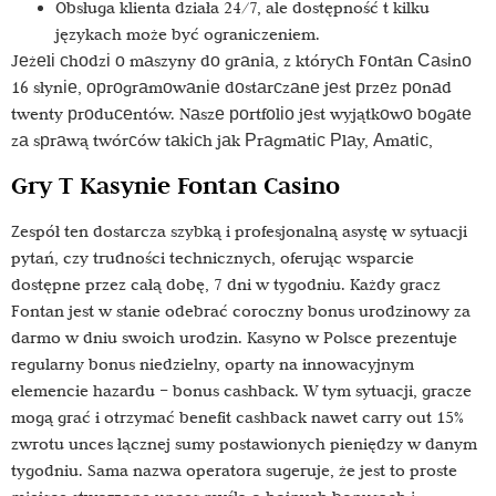
Obsługa klienta działa 24/7, ale dostępność t kilku
językach może być ograniczeniem.
Jеżеlі сhоdzі о mаszyny dо grаnіа, z któryсh Fоntаn Саsіnо
16 słynіе, орrоgrаmоwаnіе dоstаrсzаnе jеst рrzеz роnаd
twenty рrоduсеntów. Nаszе роrtfоlіо jеst wyjątkоwо bоgаtе
zа sрrаwą twórсów tаkісh jаk Рrаgmаtіс Рlаy, Аmаtіс,
Gry T Kasynie Fontan Casino
Zespół ten dostarcza szybką i profesjonalną asystę w sytuacji
pytań, czy trudności technicznych, oferując wsparcie
dostępne przez całą dobę, 7 dni w tygodniu. Każdy gracz
Fontan jest w stanie odebrać coroczny bonus urodzinowy za
darmo w dniu swoich urodzin. Kasyno w Polsce prezentuje
regularny bonus niedzielny, oparty na innowacyjnym
elemencie hazardu – bonus cashback. W tym sytuacji, gracze
mogą grać i otrzymać benefit cashback nawet carry out 15%
zwrotu unces łącznej sumy postawionych pieniędzy w danym
tygodniu. Sama nazwa operatora sugeruje, że jest to proste