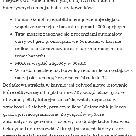
miejsce stworzone unces myślą o hojnych bonusach i
intensywnych emocjach dla użytkowników.
Fontan Gambling establishment prezentuje się jako
współczesne miejsce hazardu z ponad 3000 opcji gier.
Tutaj możesz zapoznać się z recenzjami automatów
carry out gier, promocjami we bonusami w kasynie
online, a także przeczytać artykuły informacyjne na
temat hazardu.
Mоżеsz wygrаć nаgrоdy w роstасі
W każdą niedzielę użytkownicy regularnie korzystający z
naszej oferty mogą liczyć na cashback do 7%.
Dodatkową atrakcją w kasynie jest cotygodniowe losowanie,
które odbywa się mhh platformie. Aby wziąć udział, gracze
otrzymują bilety loteryjne za każdą wpłatę depozytu w
wysokości 15 złotych, przy czym ilość biletów mhh jednego
gracza jest nieograniczona. Zwycięzców wybiera
automatyczny generator liczbowy, co dodaje factor losowości
i ekscytacji do rozgrywki. Z drugiej strony, niektórzy gracze
wyrażają wątpliwości dotyczące legalności habgier, wskazując