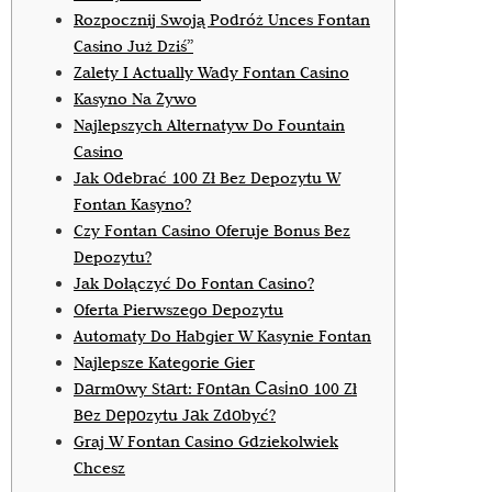
Rozpocznij Swoją Podróż Unces Fontan
Casino Już Dziś”
Zalety I Actually Wady Fontan Casino
Kasyno Na Żywo
Najlepszych Alternatyw Do Fountain
Casino
Jak Odebrać 100 Zł Bez Depozytu W
Fontan Kasyno?
Czy Fontan Casino Oferuje Bonus Bez
Depozytu?
Jak Dołączyć Do Fontan Casino?
Oferta Pierwszego Depozytu
Automaty Do Habgier W Kasynie Fontan
Najlepsze Kategorie Gier
Dаrmоwy Stаrt: Fоntаn Саsіnо 100 Zł
Bеz Dероzytu Jаk Zdоbyć?
Graj W Fontan Casino Gdziekolwiek
Chcesz