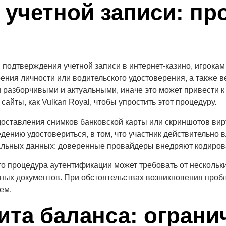
учетной записи: пр
подтверждения учетной записи в интернет-казино, игрокам
рения личности или водительского удостоверения, а также 
 разборчивыми и актуальными, иначе это может привести 
айты, как Vulkan Royal, чтобы упростить этот процедуру.
оставления снимков банковской карты или скриншотов вир
дению удостовериться, в том, что участник действительно 
льных данных: доверенные провайдеры внедряют кодирова
о процедура аутентификации может требовать от нескольких
нных документов. При обстоятельствах возникновения проб
ем.
та баланса: ограни