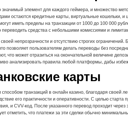
о значимый элемент для каждого геймера, и множество ме
дами остаются кредитные карты, виртуальные кошельки, и
могут иметь пределы на транзакции от 1000 до 100 000 руб
о переводить средства с небольшими комиссиями и лимитами
своей непрозрачности и отсутствию строгих ограничений. 
что позволяет пользователям делать переводы без посредн
т, что может отразиться на окончательной величине депоз
чиво анализировать правила любой платформы, дабы избе
анковские карты
 способом транзакций в онлайн казино, благодаря своей л
ствие его практичности и оперативности. С целью старта п
ствия, и CVV-код. После указанного перевод проходит чере
т отметить, что платежи за эти сделки обычно минимальны 