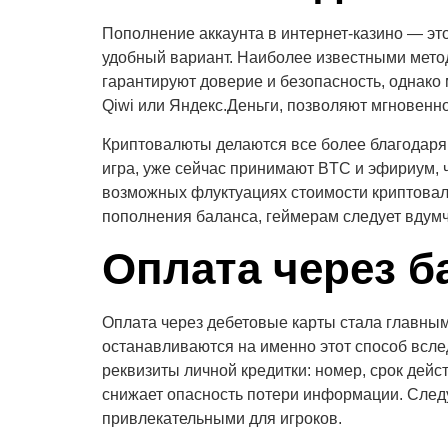
Пополнение аккаунта в интернет-казино — эт
удобный вариант. Наиболее известными мето
гарантируют доверие и безопасность, однако 
Qiwi или Яндекс.Деньги, позволяют мгновенн
Криптовалюты делаются все более благодаря 
игра, уже сейчас принимают BTC и эфириум, 
возможных флуктуациях стоимости криптовалю
пополнения баланса, геймерам следует вдум
Оплата через б
Оплата через дебетовые карты стала главным
останавливаются на именно этот способ вслед
реквизиты личной кредитки: номер, срок дей
снижает опасность потери информации. Следуе
привлекательными для игроков.