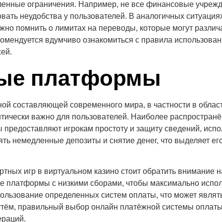
ленные ограничения. Например, не все финансовые учрежд
овать неудобства у пользователей. В аналогичных ситуация
жно помнить о лимитах на переводы, которые могут различа
мендуется вдумчиво ознакомиться с правила использования
ей.
ные платформы
 составляющей современного мира, в частности в област
ритически важно для пользователей. Наиболее распростра
ормы предоставляют игрокам простоту и защиту сведений, и
лять немедленные депозиты и снятие денег, что выделяет 
тных игр в виртуальном казино стоит обратить внимание н
е платформы с низкими сборами, чтобы максимально исполь
пользование определенных систем оплаты, что может явля
путём, правильный выбор онлайн платёжной системы оплаты
ераций.