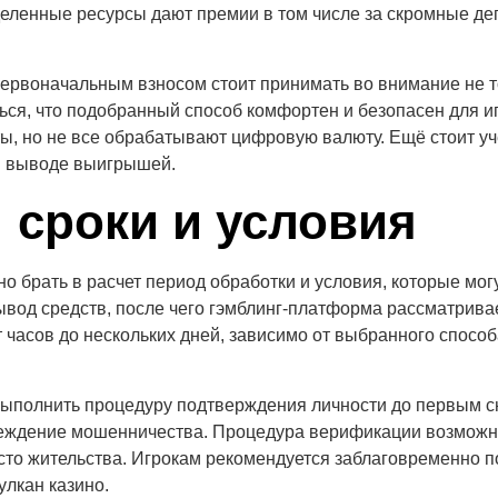
еленные ресурсы дают премии в том числе за скромные де
рвоначальным взносом стоит принимать во внимание не то
ться, что подобранный способ комфортен и безопасен для 
ы, но не все обрабатывают цифровую валюту. Ещё стоит уч
и выводе выигрышей.
 сроки и условия
о брать в расчет период обработки и условия, которые мог
ывод средств, после чего гэмблинг-платформа рассматрива
часов до нескольких дней, зависимо от выбранного способа
ыполнить процедуру подтверждения личности до первым сн
еждение мошенничества. Процедура верификации возможно
о жительства. Игрокам рекомендуется заблаговременно по
улкан казино.