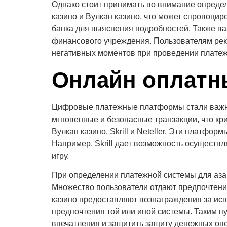
Однако стоит принимать во внимание опреде
казино и Вулкан казино, что может спровоцир
банка для выяснения подробностей. Также ва
финансового учреждения. Пользователям реко
негативных моментов при проведении платеж
Онлайн оплат
Цифровые платежные платформы стали важной
мгновенные и безопасные транзакции, что к
Вулкан казино, Skrill и Neteller. Эти платф
Например, Skrill дает возможность осуществ
игру.
При определении платежной системы для азар
Множество пользователи отдают предпочтени
казино предоставляют вознаграждения за ис
предпочтения той или иной системы. Таким 
впечатления и защитить защиту денежных оп