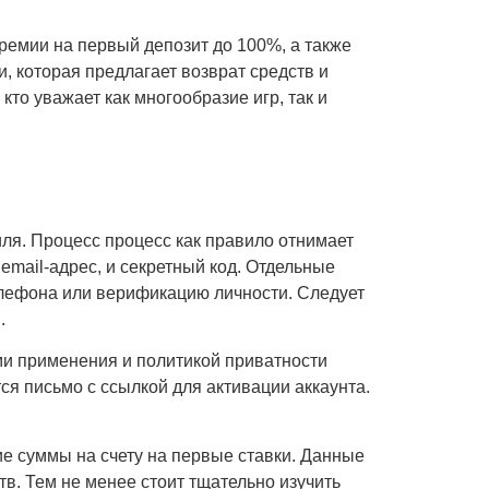
ремии на первый депозит до 100%, а также
, которая предлагает возврат средств и
то уважает как многообразие игр, так и
ля. Процесс процесс как правило отнимает
email-адрес, и секретный код. Отдельные
лефона или верификацию личности. Следует
.
ми применения и политикой приватности
я письмо с ссылкой для активации аккаунта.
е суммы на счету на первые ставки. Данные
в. Тем не менее стоит тщательно изучить