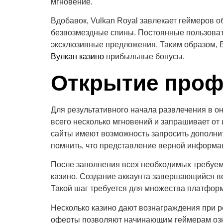
мгновение.
Вдобавок, Vulkan Royal завлекает геймеров 
безвозмездные спины. Постоянные пользовате
эксклюзивные предложения. Таким образом, В
Вулкан казино
прибыльные бонусы.
Открытие проф
Для результативного начала развлечения в о
всего несколько мгновений и запрашивает от 
сайты имеют возможность запросить дополни
помнить, что представление верной информа
После заполнения всех необходимых требуемы
казино. Создание аккаунта завершающийся ве
Такой шаг требуется для множества платформ
Несколько казино дают вознаграждения при р
оферты позволяют начинающим геймерам ознак