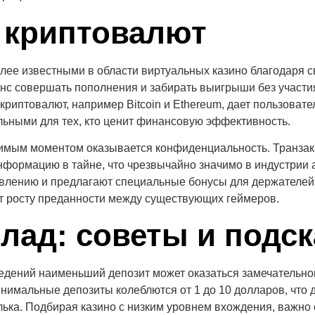
 криптовалют
лее известными в области виртуальных казино благодаря 
 совершать пополнения и забирать выигрыши без участия 
 криптовалют, например Bitcoin и Ethereum, дает пользова
ельными для тех, кто ценит финансовую эффективность.
ачимым моментом оказывается конфиденциальность. Транза
ормацию в тайне, что чрезвычайно значимо в индустрии а
авлению и предлагают специальные бонусы для держателей
ет росту преданности между существующих геймеров.
ад: советы и подск
едений наименьший депозит может оказаться замечательно
нимальные депозиты колеблются от 1 до 10 долларов, что 
елька. Подбирая казино с низким уровнем вхождения, важн