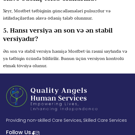
Xeyr, Mostbet tətbiqinin güncəlləmələri pulsuzdur və
istifadəçilərdən əlavə ödəniş tələb olunmur.
5. Hansı versiya ən son və ən stabil
versiyadır?
Ən son və stabil versiya həmişə Mostbet-in rəsmi saytında və
ya tətbiqin özündə bildirilir. Bunun üçün versiyon kontrolü
etmək tövsiyə olunur.
Providing non-skilled Care Services, Skilled Care Services
Follow Us