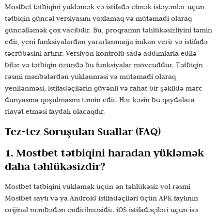
Mostbet tətbiqini yükləmək və istifadə etmək istəyənlər üçün
tətbiqin güncəl versiyasını yoxlamaq və mütəmadi olaraq
güncəlləmək çox vacibdir. Bu, proqramın təhlükəsizliyini təmin
edir, yeni funksiyalardan yararlanmağa imkan verir və istifadə
təcrübəsini artırır. Versiyon kontrolü sadə addımlarla edilə
bilər və tətbiqin özündə bu funksiyalar mövcuddur. Tətbiqin
rəsmi mənbələrdən yüklənməsi və mütəmadi olaraq
yenilənməsi, istifadəçilərin güvənli və rahat bir şəkildə mərc
dünyasına qoşulmasını təmin edir. Hər kəsin bu qaydalara
riayət etməsi faydalı olacaqdır.
Tez-tez Soruşulan Suallar (FAQ)
1. Mostbet tətbiqini haradan yükləmək
daha təhlükəsizdir?
Mostbet tətbiqini yükləmək üçün ən təhlükəsiz yol rəsmi
Mostbet saytı və ya Android istifadəçiləri üçün APK faylının
orijinal mənbədən endirilməsidir. iOS istifadəçiləri üçün isə