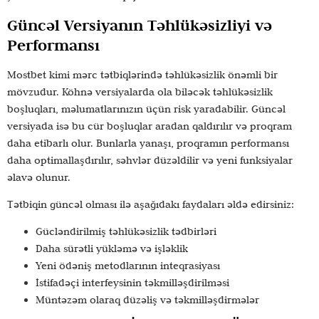
Güncəl Versiyanın Təhlükəsizliyi və
Performansı
Mostbet kimi mərc tətbiqlərində təhlükəsizlik önəmli bir
mövzudur. Köhnə versiyalarda ola biləcək təhlükəsizlik
boşluqları, məlumatlarınızın üçün risk yaradabilir. Güncəl
versiyada isə bu cür boşluqlar aradan qaldırılır və proqram
daha etibarlı olur. Bunlarla yanaşı, proqramın performansı
daha optimallaşdırılır, səhvlər düzəldilir və yeni funksiyalar
əlavə olunur.
Tətbiqin güncəl olması ilə aşağıdakı faydaları əldə edirsiniz:
Gücləndirilmiş təhlükəsizlik tədbirləri
Daha sürətli yükləmə və işləklik
Yeni ödəniş metodlarının inteqrasiyası
İstifadəçi interfeysinin təkmilləşdirilməsi
Müntəzəm olaraq düzəliş və təkmilləşdirmələr