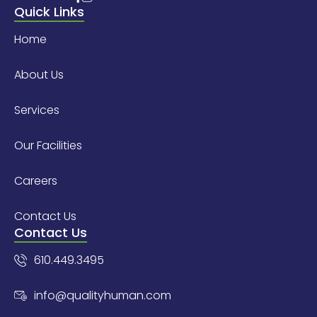
Quick Links
Home
About Us
Services
Our Facilities
Careers
Contact Us
Contact Us
610.449.3495
info@qualityhuman.com