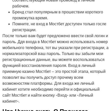
соответствующий новый промокод в личном
рабочем.
Бренд стал популярным в прошествии короткого
промежутка время.
Помните, не вход в Мостбет доступен только госле
регистрации.
После только вам будет предложено ввести свой логин и
пароль. Ддя входа в Мостбет можно использовать номер
мобильного телефона, тот вы указали при регистрации, а
нормализаторской ваш пароль. Только вы забыли мои
регистрационные данные, вы можете воспользоваться
функцией восстановления пароля. Вход в личный
приемную казино Мостбет ‒ это простой этапа, который
позволит вы получить доступ прочему всем
возможностям платформы. Для входа же личный
кабинет хотите необходимо перейти и официальный
сайт Мостбет и найти кнопку «Вход» или «Личный
кабинет».