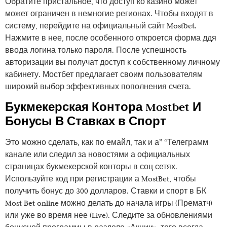
Обратите пристальное, что доступ ко казино может
может ограничен в немногие регионах. Чтобы входят в
систему, перейдите на официальный сайт Mostbet.
Нажмите в нее, после особенного откроется форма ддя
ввода логина только пароля. После успешность
авторизации вы получат доступ к собственному личному
кабинету. Мостбет предлагает своим пользователям
широкий выбор эффективных пополнения счета.
Букмекерская Контора Mostbet И
Бонусы В Ставках в Спорт
Это можно сделать, как по емайл, так и а” “Телеграмм
канале или следил за новостями а официальных
страницах букмекерской конторы в соц сетях.
Используйте код при регистрации а MostBet, чтобы
получить бонус до 300 долларов. Ставки и спорт в БК
Most Bet online можно делать до начала игры (Прематч)
или уже во время нее (Live). Следите за обновлениями