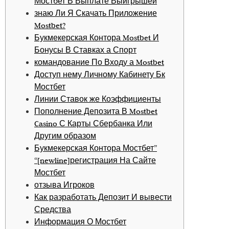
Мостбет В Выплате Выигрышей
знаю Ли Я Скачать Приложение
Mostbet?
Букмекерская Контора Mostbet И
Бонусы В Ставках а Спорт
командование По Входу а Mostbet
Доступ нему Личному Кабинету Бк
Мостбет
Линии Ставок же Коэффициенты
Пополнение Депозита В Mostbet
Casino С Карты Сбербанка Или
Другим образом
Букмекерская Контора Мостбет”
“[newline]регистрация На Сайте
Мостбет
отзыва Игроков
Как разработать Депозит И вывести
Средства
Информация О Мостбет