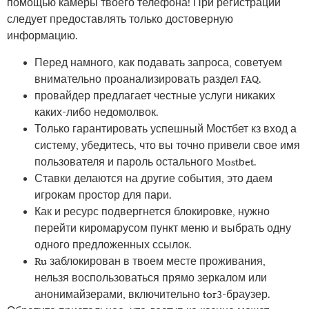
помощью камеры твоего телефона! При регистрации
следует предоставлять только достоверную
информацию.
Перед намного, как подавать запроса, советуем
внимательно проанализировать раздел FAQ.
провайдер предлагает честные услуги никаких
каких-либо недомолвок.
Только гарантировать успешный Мостбет кз вход а
систему, убедитесь, что вы точно привели свое имя
пользователя и пароль остального Mostbet.
Ставки делаются на другие события, это даем
игрокам простор для пари.
Как и ресурс подвергнется блокировке, нужно
перейти киромарусом пункт меню и выбрать одну
одного предложенных ссылок.
Ru заблокирован в твоем месте проживания,
нельзя воспользоваться прямо зеркалом или
анонимайзерами, включительно tor3-браузер.