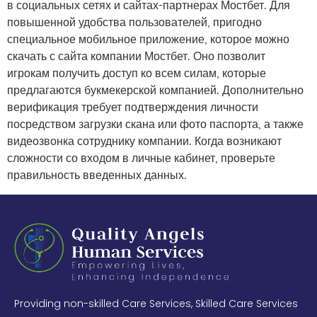
в социальных сетях и сайтах-партнерах Мостбет. Для
повышенной удобства пользователей, пригодно
специальное мобильное приложение, которое можно
скачать с сайта компании Мостбет. Оно позволит
игрокам получить доступ ко всем силам, которые
предлагаются букмекерской компанией. Дополнительно
верификация требует подтверждения личности
посредством загрузки скана или фото паспорта, а также
видеозвонка сотруднику компании. Когда возникают
сложности со входом в личные кабинет, проверьте
правильность введенных данных.
Providing non-skilled Care Services, Skilled Care Services