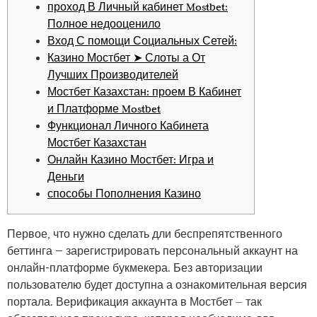
проход В Личный кабинет Mostbet:
Полное недооценило
Вход С помощи Социальных Сетей:
Казино Мостбет ➤ Слоты а От
Лучших Производителей
Мостбет Казахстан: проем В Кабинет
и Платформе Mostbet
Функционал Личного Кабинета
Мостбет Казахстан
Онлайн Казино Мостбет: Игра и
Деньги
способы Пополнения Казино
Первое, что нужно сделать дли беспрепятственного
беттинга — зарегистрировать персональный аккаунт на
онлайн-платформе букмекера. Без авторизации
пользователю будет доступна а ознакомительная версия
портала. Верификация аккаунта в Мостбет ⏤ так