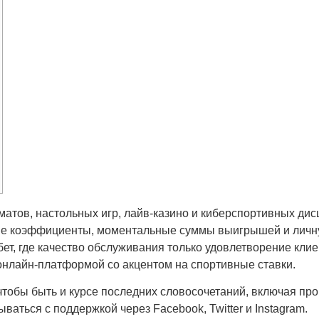
атов, настольных игр, лайв-казино и киберспортивных ди
ие коэффициенты, моментальные суммы выигрышей и личну
ет, где качество обслуживания только удовлетворение клиен
 онлайн-платформой со акцентом на спортивные ставки.
тобы быть и курсе последних словосочетаний, включая про
ваться с поддержкой через Facebook, Twitter и Instagram.