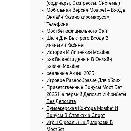
(ординары, Экспрессы, Системы)
Мобильная Версия Mostbet – Вход в
Онлайн Казино киромарусом
Телефона
Мостбет официального Сайт
Шаги Для Быстрого Входа В
личными Кабинет
История И Лицензия Mostbet
Как Вывести деньги В Онлайн
Казино Mostbet
реальные Акции 2025
Игровое Разнообразие Для обоих
Приветственные Бонусы Мост Бет
2025 На первый Депозит И Фрибеты
Без Депозита
Букмекерская Контора Mostbet И
Бонусы В Ставках а Спорт
Игры С реальных Дилерами В
Мостбет