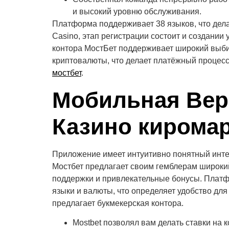
и высокий уровню обслуживания.
Платформа поддерживает 38 языков, что дела
Casino, этап регистрации состоит и создани
контора МостБет поддерживает широкий выби
криптовалюты, что делает платёжный процесс
мостбет
.
Мобильная Верс
Казино кирома
Приложение имеет интуитивно понятный интер
Мостбет предлагает своим гемблерам широки
поддержки и привлекательные бонусы. Платф
языки и валюты, что определяет удобство для
предлагает букмекерская контора.
Mostbet позволял вам делать ставки на