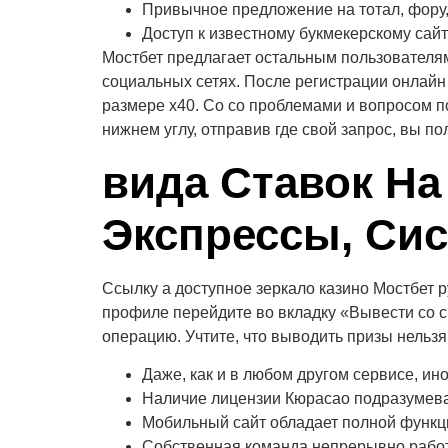
Привычное предложение на тотал, фору
Доступ к известному букмекерскому сай
Мостбет предлагает остальным пользователям 
социальных сетях. После регистрации онлайн
размере х40. Со со проблемами и вопросом по
нижнем углу, отправив где свой запрос, вы по
вида Ставок На
Экспрессы, Си
Ссылку а доступное зеркало казино Мостбет р
профиле перейдите во вкладку «Вывести со с
операцию. Учтите, что выводить призы нельзя 
Даже, как и в любом другом сервисе, и
Наличие лицензии Кюрасао подразумевае
Мобильный сайт обладает полной функци
Собственная команда непрерывно работ