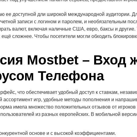
ю ее доступной дли широкой международной аудитории. Для
и учетной записи с логином и паролем, и необязательным п
рать валют, включая наличные США, евро, баксы и другие
 ещё сложнее. Чтобы посетители могли обходить блокиров
ия Mostbet – Вход 
русом Телефона
фейс, что обеспечивает удобный доступ к ставкам, незави
й ассортимент игр, удобные методы пополнения и напраши
орма имела множество положительных отзывов от игроков 
 пользователей из разных европейских. В мобильной версии
 конкурентной основе и с высокой коэффициентами.