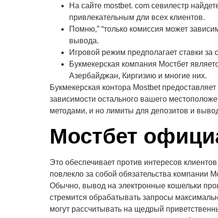
На сайте mostbet. com севилестр найдет
привлекательным дли всех клиентов.
Помню,” “только комиссия может зависи
вывода.
Игровой режим предполагает ставки за 
Букмекерская компания Мостбет является
Азербайджан, Киргизию и многие них.
Букмекерская контора Mostbet предоставляет
зависимости остального вашего местоположен
методами, и но лимиты для депозитов и выво
Мостбет офици
Это обеспечивает против интересов клиентов 
повлекло за собой обязательства компании Mo
Обычно, вывод на электронные кошельки проис
стремится обрабатывать запросы максимально
могут рассчитывать на щедрый приветственны