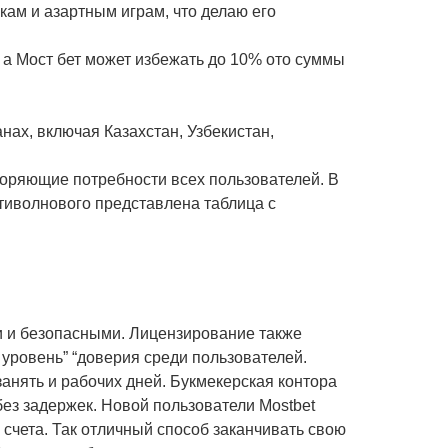
кам и азартным играм, что делаю его
 а Мост бет может избежать до 10% ото суммы
нах, включая Казахстан, Узбекистан,
воряющие потребности всех пользователей. В
тиволнового представлена таблица с
ми и безопасными. Лицензирование также
 уровень” “доверия среди пользователей.
занять и рабочих дней. Букмекерская контора
ез задержек. Новой пользователи Mostbet
счета. Так отличный способ заканчивать свою