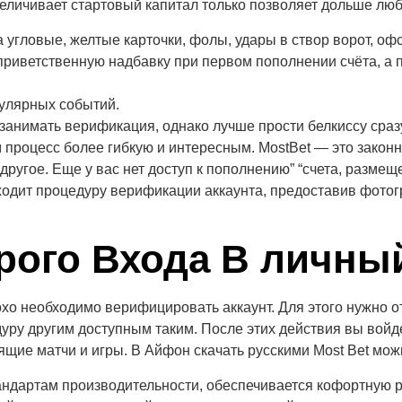
увеличивает стартовый капитал только позволяет дольше л
 угловые, желтые карточки, фолы, удары в створ ворот, о
приветственную надбавку при первом пополнении счёта, а п
пулярных событий.
анимать верификация, однако лучше прости белкиссу сразу
м процесс более гибкую и интересным. MostBet — это закон
 другое. Еще у вас нет доступ к пополнению” “счета, размеще
одит процедуру верификации аккаунта, предоставив фото
рого Входа В личны
о необходимо верифицировать аккаунт. Для этого нужно о
уру другим доступным таким. После этих действия вы войд
ящие матчи и игры. В Айфон скачать русскими Most Bet можн
ндартам производительности, обеспечивается кофортную р