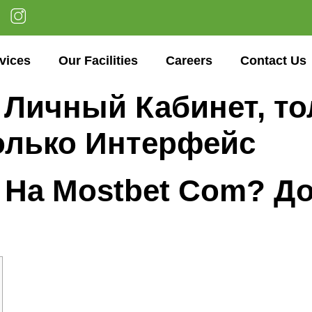
vices
Our Facilities
Careers
Contact Us
а Личный Кабинет, то
олько Интерфейс
 На Mostbet Com? Д