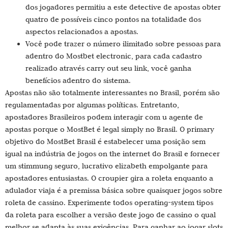
dos jogadores permitiu a este detective de apostas obter
quatro de possíveis cinco pontos na totalidade dos
aspectos relacionados a apostas.
Você pode trazer o número ilimitado sobre pessoas para
adentro do Mostbet electronic, para cada cadastro
realizado através carry out seu link, você ganha
benefícios adentro do sistema.
Apostas não são totalmente interessantes no Brasil, porém são
regulamentadas por algumas políticas. Entretanto,
apostadores Brasileiros podem interagir com u agente de
apostas porque o MostBet é legal simply no Brasil. O primary
objetivo do MostBet Brasil é estabelecer uma posição sem
igual na indústria de jogos on the internet do Brasil e fornecer
um stimmung seguro, lucrativo elizabeth empolgante para
apostadores entusiastas. O croupier gira a roleta enquanto a
adulador viaja é a premissa básica sobre quaisquer jogos sobre
roleta de cassino. Experimente todos operating-system tipos
da roleta para escolher a versão deste jogo de cassino o qual
melhor se adapta às suas exigências. Para ganhar ao jogar slots