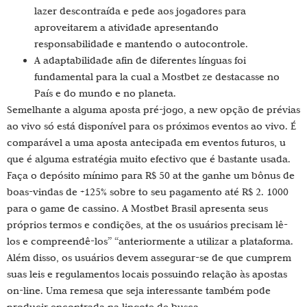
lazer descontraída e pede aos jogadores para
aproveitarem a atividade apresentando
responsabilidade e mantendo o autocontrole.
A adaptabilidade afin de diferentes línguas foi
fundamental para la cual a Mostbet ze destacasse no
País e do mundo e no planeta.
Semelhante a alguma aposta pré-jogo, a new opção de prévias
ao vivo só está disponível para os próximos eventos ao vivo. É
comparável a uma aposta antecipada em eventos futuros, u
que é alguma estratégia muito efectivo que é bastante usada.
Faça o depósito mínimo para R$ 50 at the ganhe um bônus de
boas-vindas de +125% sobre to seu pagamento até R$ 2. 1000
para o game de cassino. A Mostbet Brasil apresenta seus
próprios termos e condições, at the os usuários precisam lê-
los e compreendê-los” “anteriormente a utilizar a plataforma.
Além disso, os usuários devem assegurar-se de que cumprem
suas leis e regulamentos locais possuindo relação às apostas
on-line. Uma remesa que seja interessante também pode
producir encontrada na lingote de busca.