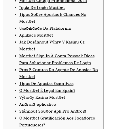
Mostbet Código Promocional 2025
“guia De Login Mostbet
Tipos Sobre Apostas E Chances No
Mostbet
Usabilidade Da Plataforma
Aplikace Mostbet
Jak Dosáhnout Výhry V Kasinu Cz
Mostbet
Mostbet Sign In À Conta Pessoal: Dicas
Para Solucionar Problemas De Login
Prós E Contras Do Agente De Apostas Do
Mostbet
Tipos De Apostas Esportivas
O Mostbet É Legal Em Spain?
Výhody Kasina Mostbet
Android-aplicativo
Stáhnout Soubor Apk Pro Android
O Mostbet Gratificación Aos Jogadores
Portugueses?