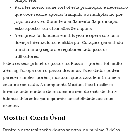
tempo real.
Para ter acesso some sort of esta promoção, é necessário
que você realize apostas tranquilo ou múltiplas no pré-
jogo ou ao vivo durante o andamento da promoção –
estas apostas são chamadas de cupons.
A empresa foi fundada em this year e opera sob uma
licença internacional emitida por Curaçao, garantindo
um stimmung seguro e regulamentado para os
utilizadores.
E deu os seus primeiros passos na Rússia — porém, foi muito
além ag Europa com o passar dos anos. Estes dados podem
parecer simples, porém, mostram que a casa tem 1 nome a
zelar no mercado. A companhia Mostbet País brasileiro
fornece todo modelo de recurso no ano de mais de thirty
idiomas diferentes para garantir acessibilidade aos seus
clientes.
Mostbet Czech Úvod
Dentre a new realização destas apostas, no mínimo 3 delas