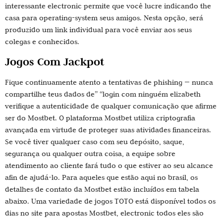
interessante electronic permite que você lucre indicando the
casa para operating-system seus amigos. Nesta opção, será
produzido um link individual para você enviar aos seus
colegas e conhecidos.
Jogos Com Jackpot
Fique continuamente atento a tentativas de phishing — nunca
compartilhe teus dados de” “login com ninguém elizabeth
verifique a autenticidade de qualquer comunicação que afirme
ser do Mostbet. O plataforma Mostbet utiliza criptografia
avançada em virtude de proteger suas atividades financeiras.
Se você tiver qualquer caso com seu depósito, saque,
segurança ou qualquer outra coisa, a equipe sobre
atendimento ao cliente fará tudo o que estiver ao seu alcance
afin de ajudá-lo. Para aqueles que estão aqui no brasil, os
detalhes de contato da Mostbet estão incluídos em tabela
abaixo. Uma variedade de jogos TOTO está disponível todos os
dias no site para apostas Mostbet, electronic todos eles são