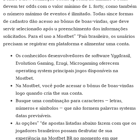
devem ter odds com o valor mínimo de 1. forty, como também
o número máximo de eventos é ilimitado. Todas since formas
de cadastro dão acesso ao bônus de boas-vindas, que deve
servir selecionado após u preenchimento dos informações
solicitados. Para el uso a Mostbet” “País brasileiro, os usuários
precisam se registrar em plataforma e alimentar uma conta.
Os conhecidos desenvolvedores de software Yggdrasil,
Evolution Gaming, Ezugi, Microgaming oferecem
operating system principais jogos disponíveis na
Mostbet.
Na Mostbet, você pode acessar o bônus de boas-vindas
logo quando cria the sua conta.
Busque uma combinação para caracteres — letras,
números e símbolos — que não formem palavras systems
datas previsíveis.
As opções” “de apostas listadas abaixo fazem com que os
jogadores brasileiros possam desfrutar de sua
experiência na Mostbet BR no momento em que