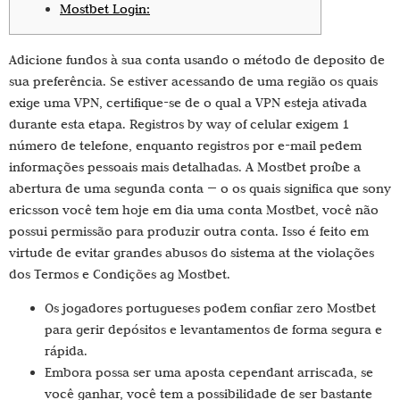
Mostbet Login:
Adicione fundos à sua conta usando o método de deposito de
sua preferência. Se estiver acessando de uma região os quais
exige uma VPN, certifique-se de o qual a VPN esteja ativada
durante esta etapa. Registros by way of celular exigem 1
número de telefone, enquanto registros por e-mail pedem
informações pessoais mais detalhadas. A Mostbet proíbe a
abertura de uma segunda conta — o os quais significa que sony
ericsson você tem hoje em dia uma conta Mostbet, você não
possui permissão para produzir outra conta. Isso é feito em
virtude de evitar grandes abusos do sistema at the violações
dos Termos e Condições ag Mostbet.
Os jogadores portugueses podem confiar zero Mostbet
para gerir depósitos e levantamentos de forma segura e
rápida.
Embora possa ser uma aposta cependant arriscada, se
você ganhar, você tem a possibilidade de ser bastante