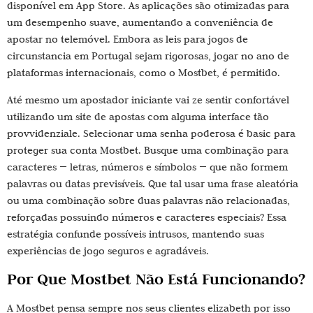
disponível em App Store. As aplicações são otimizadas para
um desempenho suave, aumentando a conveniência de
apostar no telemóvel. Embora as leis para jogos de
circunstancia em Portugal sejam rigorosas, jogar no ano de
plataformas internacionais, como o Mostbet, é permitido.
Até mesmo um apostador iniciante vai ze sentir confortável
utilizando um site de apostas com alguma interface tão
provvidenziale. Selecionar uma senha poderosa é basic para
proteger sua conta Mostbet. Busque uma combinação para
caracteres — letras, números e símbolos — que não formem
palavras ou datas previsíveis. Que tal usar uma frase aleatória
ou uma combinação sobre duas palavras não relacionadas,
reforçadas possuindo números e caracteres especiais? Essa
estratégia confunde possíveis intrusos, mantendo suas
experiências de jogo seguros e agradáveis.
Por Que Mostbet Não Está Funcionando?
A Mostbet pensa sempre nos seus clientes elizabeth por isso