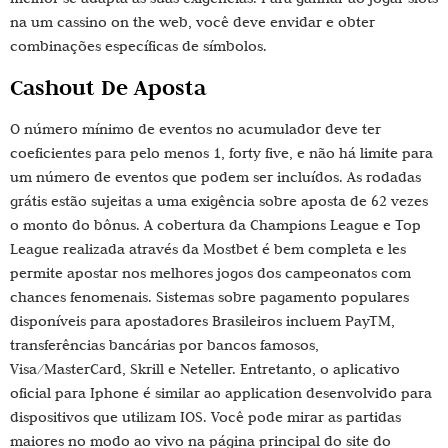
na um cassino on the web, você deve envidar e obter
combinações específicas de símbolos.
Cashout De Aposta
O número mínimo de eventos no acumulador deve ter
coeficientes para pelo menos 1, forty five, e não há limite para
um número de eventos que podem ser incluídos. As rodadas
grátis estão sujeitas a uma exigência sobre aposta de 62 vezes
o monto do bônus. A cobertura da Champions League e Top
League realizada através da Mostbet é bem completa e les
permite apostar nos melhores jogos dos campeonatos com
chances fenomenais. Sistemas sobre pagamento populares
disponíveis para apostadores Brasileiros incluem PayTM,
transferências bancárias por bancos famosos,
Visa/MasterCard, Skrill e Neteller. Entretanto, o aplicativo
oficial para Iphone é similar ao application desenvolvido para
dispositivos que utilizam IOS. Você pode mirar as partidas
maiores no modo ao vivo na página principal do site do