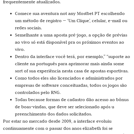
frequentemente atualizados.
Comece sua aventura not any Mostbet PT escolhendo
um método de registro — ‘Um Clique’, celular, e-mail ou
redes sociais.
Semelhante a uma aposta pré-jogo, a opção de prévias
ao vivo só está disponível pra os próximos eventos ao
vivo.
Dentro da interface você terá, por exemplo,” “suporte ao
cliente na português para aprimorar mais ainda some
sort of sua experiência nesta casa de apostas esportivas.
Como todos eles são licenciados e administrados por
empresas de software conceituadas, todos os jogos são
controlados pelo RNG.
Todas because formas de cadastro dão acesso ao bônus
de boas-vindas, que deve ser selecionado após u
preenchimento dos dados solicitados.
Por estar no mercado desde 2009, a interface evoluiu
continuamente com o passar dos anos elizabeth foi se