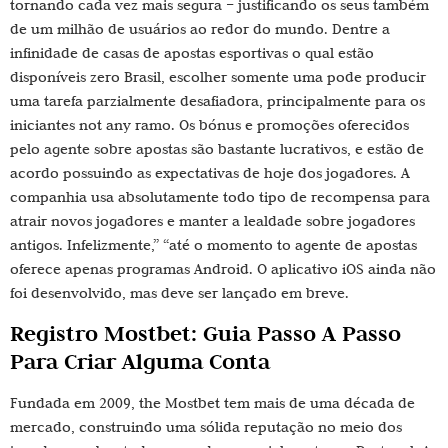
tornando cada vez mais segura – justificando os seus também
de um milhão de usuários ao redor do mundo. Dentre a
infinidade de casas de apostas esportivas o qual estão
disponíveis zero Brasil, escolher somente uma pode producir
uma tarefa parzialmente desafiadora, principalmente para os
iniciantes not any ramo. Os bónus e promoções oferecidos
pelo agente sobre apostas são bastante lucrativos, e estão de
acordo possuindo as expectativas de hoje dos jogadores. A
companhia usa absolutamente todo tipo de recompensa para
atrair novos jogadores e manter a lealdade sobre jogadores
antigos. Infelizmente,” “até o momento to agente de apostas
oferece apenas programas Android. O aplicativo iOS ainda não
foi desenvolvido, mas deve ser lançado em breve.
Registro Mostbet: Guia Passo A Passo
Para Criar Alguma Conta
Fundada em 2009, the Mostbet tem mais de uma década de
mercado, construindo uma sólida reputação no meio dos