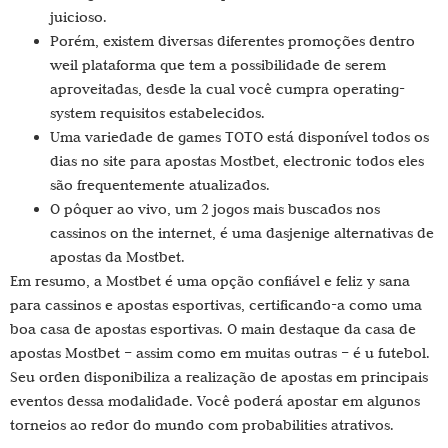
juicioso.
Porém, existem diversas diferentes promoções dentro
weil plataforma que tem a possibilidade de serem
aproveitadas, desde la cual você cumpra operating-
system requisitos estabelecidos.
Uma variedade de games TOTO está disponível todos os
dias no site para apostas Mostbet, electronic todos eles
são frequentemente atualizados.
O pôquer ao vivo, um 2 jogos mais buscados nos
cassinos on the internet, é uma dasjenige alternativas de
apostas da Mostbet.
Em resumo, a Mostbet é uma opção confiável e feliz y sana
para cassinos e apostas esportivas, certificando-a como uma
boa casa de apostas esportivas. O main destaque da casa de
apostas Mostbet – assim como em muitas outras – é u futebol.
Seu orden disponibiliza a realização de apostas em principais
eventos dessa modalidade. Você poderá apostar em algunos
torneios ao redor do mundo com probabilities atrativos.