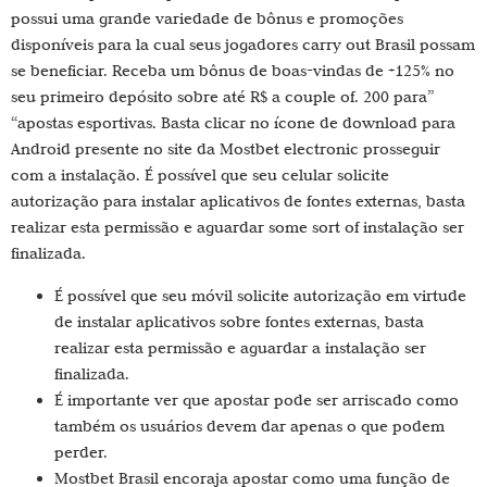
possui uma grande variedade de bônus e promoções
disponíveis para la cual seus jogadores carry out Brasil possam
se beneficiar. Receba um bônus de boas-vindas de +125% no
seu primeiro depósito sobre até R$ a couple of. 200 para”
“apostas esportivas. Basta clicar no ícone de download para
Android presente no site da Mostbet electronic prosseguir
com a instalação. É possível que seu celular solicite
autorização para instalar aplicativos de fontes externas, basta
realizar esta permissão e aguardar some sort of instalação ser
finalizada.
É possível que seu móvil solicite autorização em virtude
de instalar aplicativos sobre fontes externas, basta
realizar esta permissão e aguardar a instalação ser
finalizada.
É importante ver que apostar pode ser arriscado como
também os usuários devem dar apenas o que podem
perder.
Mostbet Brasil encoraja apostar como uma função de