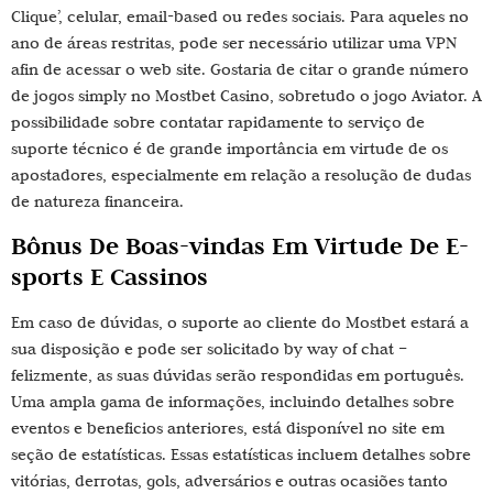
Clique’, celular, email-based ou redes sociais. Para aqueles no
ano de áreas restritas, pode ser necessário utilizar uma VPN
afin de acessar o web site. Gostaria de citar o grande número
de jogos simply no Mostbet Casino, sobretudo o jogo Aviator. A
possibilidade sobre contatar rapidamente to serviço de
suporte técnico é de grande importância em virtude de os
apostadores, especialmente em relação a resolução de dudas
de natureza financeira.
Bônus De Boas-vindas Em Virtude De E-
sports E Cassinos
Em caso de dúvidas, o suporte ao cliente do Mostbet estará a
sua disposição e pode ser solicitado by way of chat –
felizmente, as suas dúvidas serão respondidas em português.
Uma ampla gama de informações, incluindo detalhes sobre
eventos e beneficios anteriores, está disponível no site em
seção de estatísticas. Essas estatísticas incluem detalhes sobre
vitórias, derrotas, gols, adversários e outras ocasiões tanto