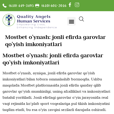
(610) 449-3495
(610) 601-2016
Mostbet o’ynash: jonli efirda garovlar
qo’yish imkoniyatlari
Mostbet o’ynash: jonli efirda garovlar
qo’yish imkoniyatlari
Mostbet o’ynash, ayniqsa, jonli efirda garovlar qo’yish
imkoniyatlari bilan tobora ommalashib bormoqda. Ushbu
maqolada Mostbet platformasida jonli efirda qanday qilib
garovlar qo‘yish mumkinligi, uning afzalliklari va imkoniyatlari
batafsil yoritiladi. Jonli efirdagi garovlar o‘yin jarayonida real
vaqt rejimida ko‘plab sport voqealariga pul tikish imkoniyatini
taqdim etadi, bu esa o’yin zavqini sezilarli darajada oshiradi.