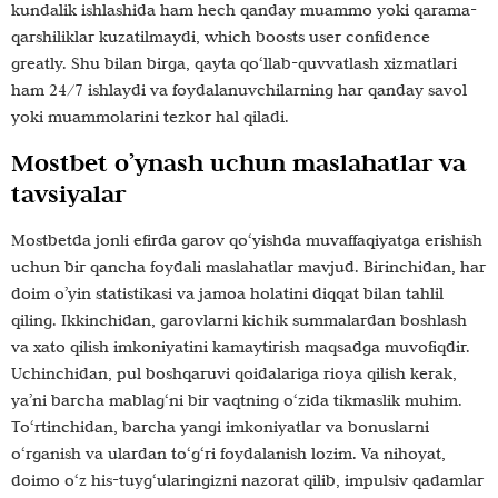
kundalik ishlashida ham hech qanday muammo yoki qarama-
qarshiliklar kuzatilmaydi, which boosts user confidence
greatly. Shu bilan birga, qayta qo‘llab-quvvatlash xizmatlari
ham 24/7 ishlaydi va foydalanuvchilarning har qanday savol
yoki muammolarini tezkor hal qiladi.
Mostbet o’ynash uchun maslahatlar va
tavsiyalar
Mostbetda jonli efirda garov qo‘yishda muvaffaqiyatga erishish
uchun bir qancha foydali maslahatlar mavjud. Birinchidan, har
doim o’yin statistikasi va jamoa holatini diqqat bilan tahlil
qiling. Ikkinchidan, garovlarni kichik summalardan boshlash
va xato qilish imkoniyatini kamaytirish maqsadga muvofiqdir.
Uchinchidan, pul boshqaruvi qoidalariga rioya qilish kerak,
ya’ni barcha mablag‘ni bir vaqtning o‘zida tikmaslik muhim.
To‘rtinchidan, barcha yangi imkoniyatlar va bonuslarni
o‘rganish va ulardan to‘g‘ri foydalanish lozim. Va nihoyat,
doimo o‘z his-tuyg‘ularingizni nazorat qilib, impulsiv qadamlar