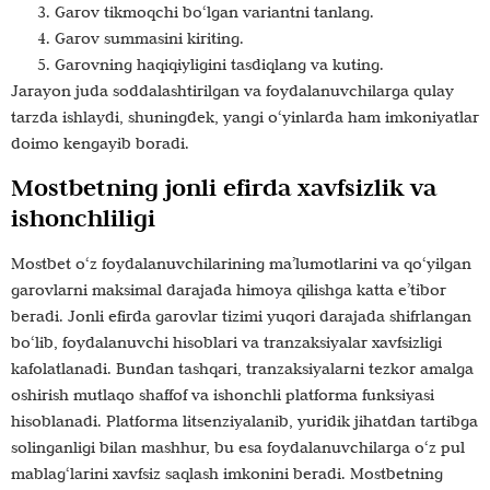
Garov tikmoqchi bo‘lgan variantni tanlang.
Garov summasini kiriting.
Garovning haqiqiyligini tasdiqlang va kuting.
Jarayon juda soddalashtirilgan va foydalanuvchilarga qulay
tarzda ishlaydi, shuningdek, yangi o‘yinlarda ham imkoniyatlar
doimo kengayib boradi.
Mostbetning jonli efirda xavfsizlik va
ishonchliligi
Mostbet o‘z foydalanuvchilarining ma’lumotlarini va qo‘yilgan
garovlarni maksimal darajada himoya qilishga katta e’tibor
beradi. Jonli efirda garovlar tizimi yuqori darajada shifrlangan
bo‘lib, foydalanuvchi hisoblari va tranzaksiyalar xavfsizligi
kafolatlanadi. Bundan tashqari, tranzaksiyalarni tezkor amalga
oshirish mutlaqo shaffof va ishonchli platforma funksiyasi
hisoblanadi. Platforma litsenziyalanib, yuridik jihatdan tartibga
solinganligi bilan mashhur, bu esa foydalanuvchilarga o‘z pul
mablag‘larini xavfsiz saqlash imkonini beradi. Mostbetning