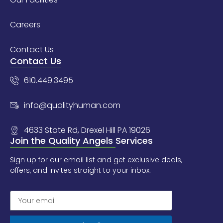
Careers
Contact Us
Contact Us
610.449.3495
info@qualityhuman.com
4633 State Rd, Drexel Hill PA 19026
Join the Quality Angels Services
Sign up for our email list and get exclusive deals,
offers, and invites straight to your inbox.