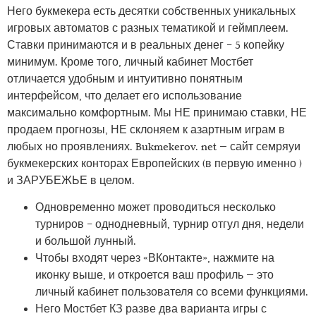
Него букмекера есть десятки собственных уникальных
игровых автоматов с разных тематикой и геймплеем.
Ставки принимаются и в реальных денег – 5 копейку
минимум. Кроме того, личный кабинет Мостбет
отличается удобным и интуитивно понятным
интерфейсом, что делает его использование
максимально комфортным. Мы НЕ принимаю ставки, НЕ
продаем прогнозы, НЕ склоняем к азартным играм в
любых но проявлениях. Bukmekerov. net — сайт семряуи
букмекерских конторах Европейских (в первую именно )
и ЗАРУБЕЖЬЕ в целом.
Одновременно может проводиться несколько
турниров – однодневный, турнир отгул дня, недели
и большой лунный.
Чтобы входят через «ВКонтакте», нажмите на
иконку выше, и откроется ваш профиль — это
личный кабинет пользователя со всеми функциями.
Него Мостбет КЗ разве два варианта игры с