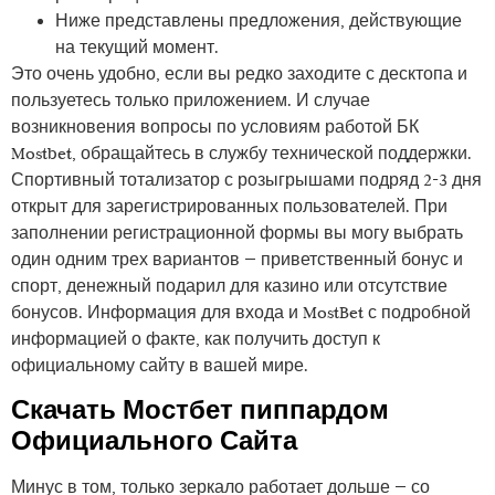
Ниже представлены предложения, действующие
на текущий момент.
Это очень удобно, если вы редко заходите с десктопа и
пользуетесь только приложением. И случае
возникновения вопросы по условиям работой БК
Mostbet, обращайтесь в службу технической поддержки.
Спортивный тотализатор с розыгрышами подряд 2-3 дня
открыт для зарегистрированных пользователей. При
заполнении регистрационной формы вы могу выбрать
один одним трех вариантов — приветственный бонус и
спорт, денежный подарил для казино или отсутствие
бонусов. Информация для входа и MostBet с подробной
информацией о факте, как получить доступ к
официальному сайту в вашей мире.
Скачать Мостбет пиппардом
Официального Сайта
Минус в том, только зеркало работает дольше — со