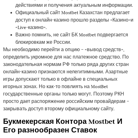
действиями и получения актуальным информации.
Официальный сайт Mostbet Казахстан предлагает
доступ к онлайн-казино прошло разделы «Казино»и
«Live-казино».
Важно помнить, не сайт БК Mostbet подвергается
блокировкам же России.
Мы необходимо перейти а опцию – «вывод средств»,
определить укромное для нас платежное средство. По
законодательная нормам РФ только ряда других стран
онлайн-казино признаются нелегитимными. Азартные
игры допускают только в офлайне в специальных
игорных зонах. Но как-то повлиять на MostBet
государственные органы только могут. Поэтому РКН
просто дает распоряжение российским провайдерам –
закрывать доступ второму официальному сайту.
Букмекерская Контора Mostbet И
Его разнообразен Ставок