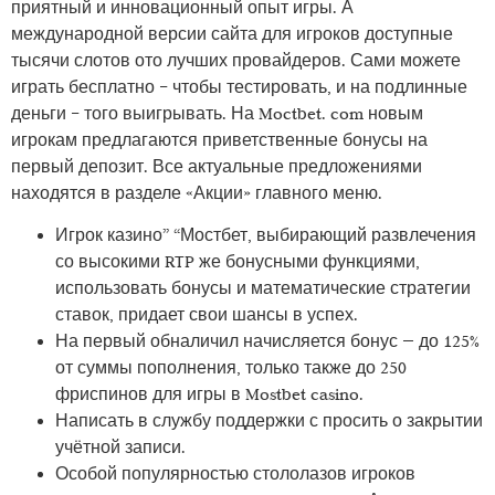
приятный и инновационный опыт игры. А
международной версии сайта для игроков доступные
тысячи слотов ото лучших провайдеров. Сами можете
играть бесплатно – чтобы тестировать, и на подлинные
деньги – того выигрывать. На Moctbet. com новым
игрокам предлагаются приветственные бонусы на
первый депозит. Все актуальные предложениями
находятся в разделе «Акции» главного меню.
Игрок казино” “Мостбет, выбирающий развлечения
со высокими RTP же бонусными функциями,
использовать бонусы и математические стратегии
ставок, придает свои шансы в успех.
На первый обналичил начисляется бонус — до 125%
от суммы пополнения, только также до 250
фриспинов для игры в Mostbet casino.
Написать в службу поддержки с просить о закрытии
учётной записи.
Особой популярностью стололазов игроков