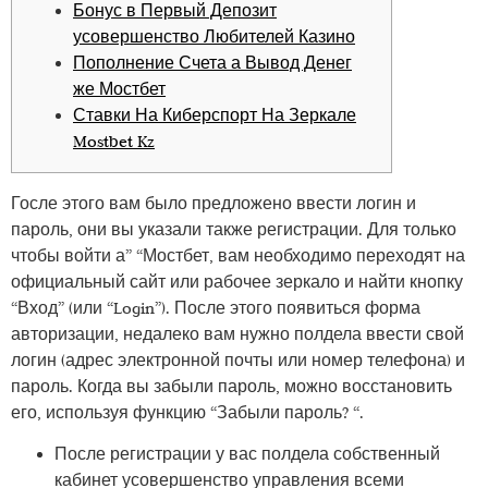
Бонус в Первый Депозит
усовершенство Любителей Казино
Пополнение Счета а Вывод Денег
же Мостбет
Ставки На Киберспорт На Зеркале
Mostbet Kz
Госле этого вам было предложено ввести логин и
пароль, они вы указали также регистрации. Для только
чтобы войти а” “Мостбет, вам необходимо переходят на
официальный сайт или рабочее зеркало и найти кнопку
“Вход” (или “Login”). После этого появиться форма
авторизации, недалеко вам нужно полдела ввести свой
логин (адрес электронной почты или номер телефона) и
пароль. Когда вы забыли пароль, можно восстановить
его, используя функцию “Забыли пароль? “.
После регистрации у вас полдела собственный
кабинет усовершенство управления всеми