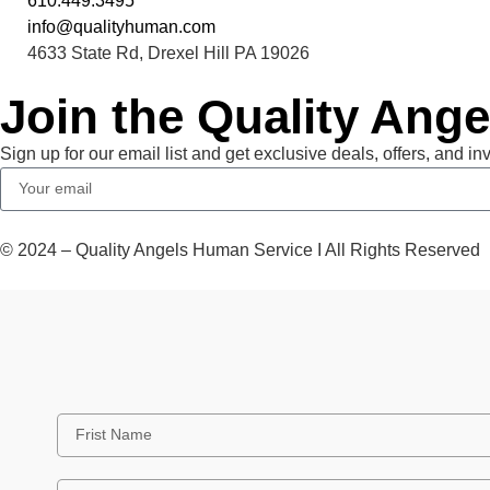
610.449.3495
info@qualityhuman.com
4633 State Rd, Drexel Hill PA 19026
Join the Quality Ange
Sign up for our email list and get exclusive deals, offers, and inv
© 2024 – Quality Angels Human Service I All Rights Reserved