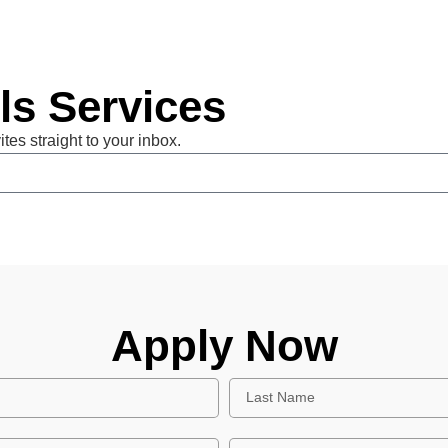
ls Services
ites straight to your inbox.
Apply Now