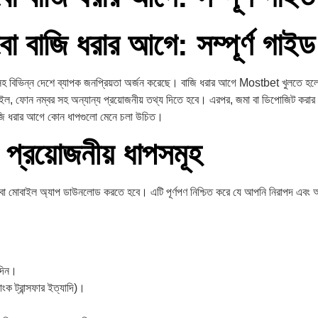
বাজি ধরার আগে: সম্পূর্ণ গাইড
েশসহ বিভিন্ন দেশে ব্যাপক জনপ্রিয়তা অর্জন করেছে। বাজি ধরার আগে Mostbet খুলতে হ
ইমেইল, ফোন নম্বর সহ অন্যান্য প্রয়োজনীয় তথ্য দিতে হবে। এরপর, জমা বা ডিপোজিট করা
জি ধরার আগে কোন ধাপগুলো মেনে চলা উচিত।
্রয়োজনীয় ধাপসমূহ
 মোবাইল অ্যাপ ডাউনলোড করতে হবে। এটি পূর্ণপণ নিশ্চিত করে যে আপনি নিরাপদ এবং আই
 দিন।
ংক ট্রান্সফার ইত্যাদি)।