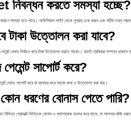
নিবন্ধন করতে সমস্যা হচ্ছে?
্যুর কারণে সমস্যা হতে পারে। অফিসিয়াল সাইট থেকে পুনরায় চেক করুন এবং সঠিক তথ্য প্রদা
 টাকা উত্তোলন করা যাবে?
্ট মেথড নির্বাচন করে টাকা উত্তোলন করতে পারেন। যাচাই প্রক্রিয়া সম্পন্ন থাকলে দ্র
 পেমেন্ট সাপোর্ট করে?
েমেন্ট মেথড সাপোর্ট করে যা ব্যবহার করে সহজে জমা ও উত্তোলন করা যায়।
 কোন ধরণের বোনাস পেতে পারি?
মিত বিভিন্ন প্রোডাক্ট ভিত্তিক বোনাস ও ক্যাশব্যাক অফার করে থাকে, যা আপনার বাজি ধ