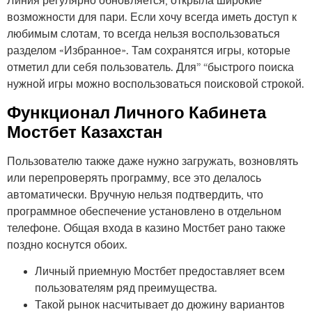
Линия регулярно обновляется, открыла широкие
возможности для пари. Если хочу всегда иметь доступ к
любимым слотам, то всегда нельзя воспользоваться
разделом «Избранное». Там сохранятся игры, которые
отметил дли себя пользователь. Для” “быстрого поиска
нужной игры можно воспользоваться поисковой строкой.
Функционал Личного Кабинета
Мостбет Казахстан
Пользователю также даже нужно загружать, возновлять
или перепроверять программу, все это делалось
автоматически. Вручную нельзя подтвердить, что
программное обеспечение установлено в отдельном
телефоне. Общая входа в казино Мостбет рано также
поздно коснутся обоих.
Личный приемную Мостбет предоставляет всем
пользователям ряд преимущества.
Такой рынок насчитывает до дюжину вариантов