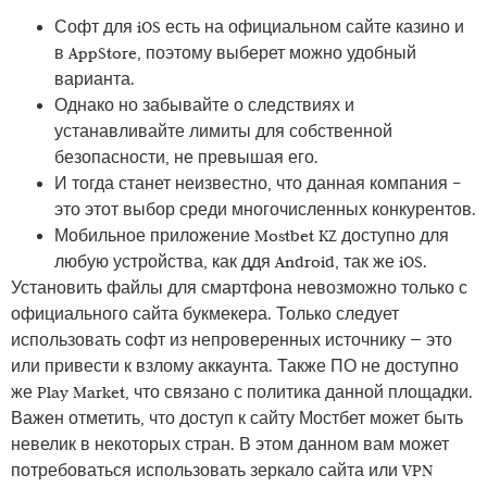
Софт для iOS есть на официальном сайте казино и
в AppStore, поэтому выберет можно удобный
варианта.
Однако но забывайте о следствиях и
устанавливайте лимиты для собственной
безопасности, не превышая его.
И тогда станет неизвестно, что данная компания –
это этот выбор среди многочисленных конкурентов.
Мобильное приложение Mostbet KZ доступно для
любую устройства, как ддя Android, так же iOS.
Установить файлы для смартфона невозможно только с
официального сайта букмекера. Только следует
использовать софт из непроверенных источнику — это
или привести к взлому аккаунта. Также ПО не доступно
же Play Market, что связано с политика данной площадки.
Важен отметить, что доступ к сайту Мостбет может быть
невелик в некоторых стран. В этом данном вам может
потребоваться использовать зеркало сайта или VPN