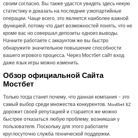
своим согласно. Вы также удастся увидеть здесь некую
статистику и доказать на последние узкопартийные
операции. Чаще всего, это является наиболее важной
функцией, потому что дает возможностей понять, что не
кроме вас но совершал депозиты одноиз выводы.
Начните работаете с аккаунтом же вы быстро
обнаружите значительное повышение способности
вашего игрового процесса. Через Мостбет сайт вход
даже язык игры можно изменить.
Обзор официальной Сайта
Мостбет
Только тогда станет почему, что данная компания – это
самый выбор среди множества конкурентов. Mostbet KZ
дорожит своей репутацией и старается же можно
быстрее отказаться любую проблему, возникшая у
пользователя. Поскольку для этого работаете
круглосуточно служба технической поддержки.