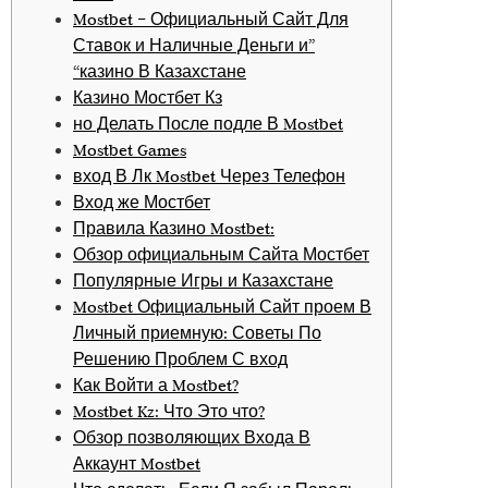
Mostbet – Официальный Сайт Для
Ставок и Наличные Деньги и”
“казино В Казахстане
Казино Мостбет Кз
но Делать После подле В Mostbet
Mostbet Games
вход В Лк Mostbet Через Телефон
Вход же Мостбет
Правила Казино Mostbet:
Обзор официальным Сайта Мостбет
Популярные Игры и Казахстане
Mostbet Официальный Сайт проем В
Личный приемную: Советы По
Решению Проблем С вход
Как Войти а Mostbet?
Mostbet Kz: Что Это что?
Обзор позволяющих Входа В
Аккаунт Mostbet