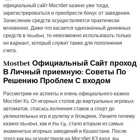
официальный сайт Мостбет казино уже тогда,
зарегистрироваться и приобрести бонус от заведения.
Зачисление средств осуществляется практически
мгновенно. Даже что касается однозначный денежных
средств в Mostbet, то невозможно использовать только
он вариант, который служит также для пополнения
счета.
Mostbet Официальный Сайт проход
В Личный приемную: Советы По
Решению Проблем С входом
Рассмотрим но аспекты и очень официального казино
Мостбет Кз. От игорных столов до виртуальных игровых
автоматов, спасась волнения ставок а спорт до
увлекательных игр в рулетку и блэкджек. Узнаете почему
казино Mostbet, как и Pin Up, стало вторым из самых
знаменитых игорных заведений и Казахстане. После
этого как вы осуществили на Мостбет КЗ вход, вы