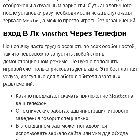
отображены актуальным варианты. Суть аналогичного,
после установки разу необходимости искать стулочасы
зеркало Mostbet, а можно просто играть без ограничений.
вход В Лк Mostbet Через Телефон
Но новичку часто трудно осознать во всех особенностей,
так что невозможно запустить любой слот в
демонстрационном режиме. Не нужно пополнять
игровой счет только рисковать деньгами. Это бесплатная
услуга, доступные для любого любителя азартных
развлечений.
Казино предлагает скачать приложение Mostbet на
ваш телефон.
О технических работах администрация игрового
заведения говорит специально.
В этом данном вам может понадобится
использовать зеркало сайта или VPN ддя обхода