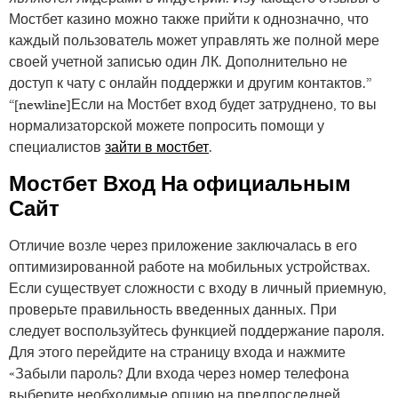
Мостбет казино можно также прийти к однозначно, что
каждый пользователь может управлять же полной мере
своей учетной записью один ЛК. Дополнительно не
доступ к чату с онлайн поддержки и другим контактов.”
“[newline]Если на Мостбет вход будет затруднено, то вы
нормализаторской можете попросить помощи у
специалистов
зайти в мостбет
.
Мостбет Вход На официальным
Сайт
Отличие возле через приложение заключалась в его
оптимизированной работе на мобильных устройствах.
Если существует сложности с входу в личный приемную,
проверьте правильность введенных данных. При
следует воспользуйтесь функцией поддержание пароля.
Для этого перейдите на страницу входа и нажмите
«Забыли пароль? Дли входа через номер телефона
выберите необходимые опцию на предпоследней