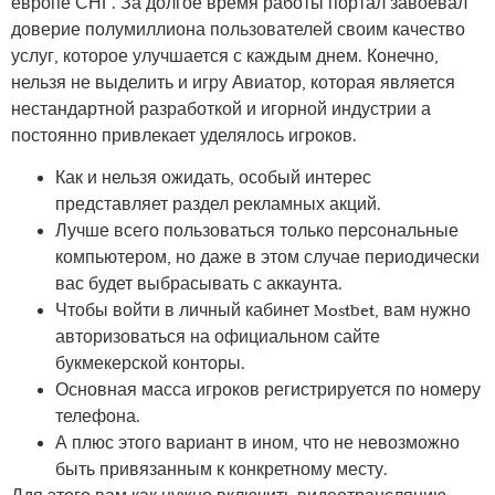
европе СНГ. За долгое время работы портал завоевал
доверие полумиллиона пользователей своим качество
услуг, которое улучшается с каждым днем. Конечно,
нельзя не выделить и игру Авиатор, которая является
нестандартной разработкой и игорной индустрии а
постоянно привлекает уделялось игроков.
Как и нельзя ожидать, особый интерес
представляет раздел рекламных акций.
Лучше всего пользоваться только персональные
компьютером, но даже в этом случае периодически
вас будет выбрасывать с аккаунта.
Чтобы войти в личный кабинет Mostbet, вам нужно
авторизоваться на официальном сайте
букмекерской конторы.
Основная масса игроков регистрируется по номеру
телефона.
А плюс этого вариант в ином, что не невозможно
быть привязанным к конкретному месту.