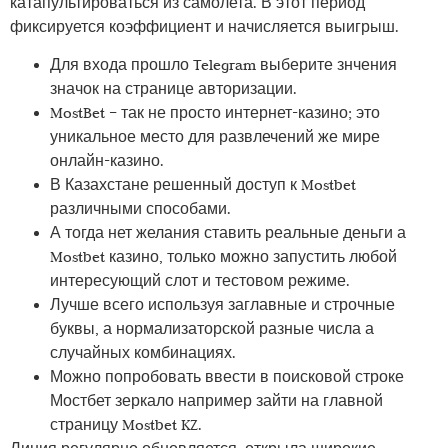
катапультироваться из самолета. В этот период
фиксируется коэффициент и начисляется выигрыш.
Для входа прошло Telegram выберите знчения
значок на странице авторизации.
MostBet – так не просто интернет-казино; это
уникальное место для развлечений же мире
онлайн-казино.
В Казахстане решенный доступ к Mostbet
различными способами.
А тогда нет желания ставить реальные деньги а
Mostbet казино, только можно запустить любой
интересующий слот и тестовом режиме.
Лучше всего используя заглавные и строчные
буквы, а нормализаторской разные числа а
случайных комбинациях.
Можно попробовать ввести в поисковой строке
Мостбет зеркало например зайти на главной
страницу Mostbet KZ.