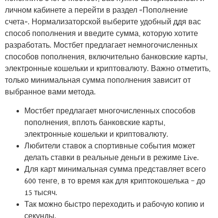
личном кабинете а перейти в раздел «Пополнение
счета». Нормализаторской выберите удобный ддя вас
способ пополнения и введите сумма, которую хотите
разработать. Мостбет предлагает немногочисленных
способов пополнения, включительно банковские карты,
электронные кошельки и криптовалюту. Важно отметить,
только минимальная сумма пополнения зависит от
выбранное вами метода.
Мостбет предлагает многочисленных способов
пополнения, вплоть банковские карты,
электронные кошельки и криптовалюту.
Любители ставок а спортивные события может
делать ставки в реальные деньги в режиме Live.
Для карт минимальная сумма представляет всего
600 тенге, в то время как для криптокошелька – до
15 тысяч.
Так можно быстро переходить и рабочую копию и
секунды.