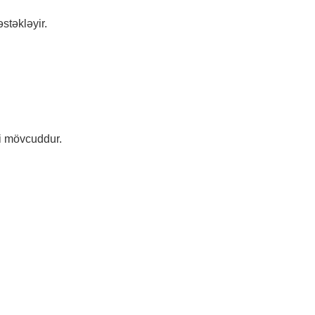
stəkləyir.
mi mövcuddur.