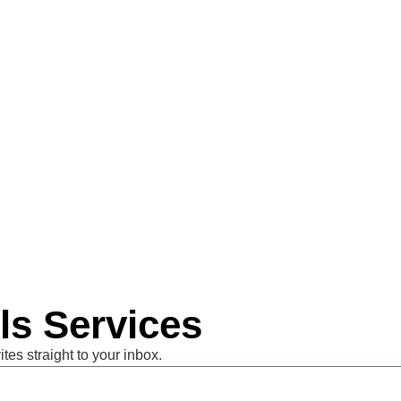
ls Services
ites straight to your inbox.