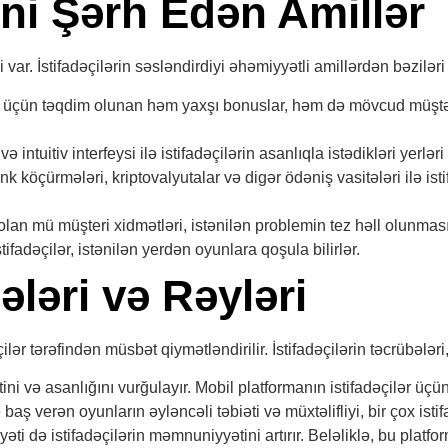
ini Şərh Edən Amillər
var. İstifadəçilərin səsləndirdiyi əhəmiyyətli amillərdən bəziləri
ər üçün təqdim olunan həm yaxşı bonuslar, həm də mövcud müş
 intuitiv interfeysi ilə istifadəçilərin asanlıqla istədikləri yerlər
k köçürmələri, kriptovalyutalar və digər ödəniş vasitələri ilə is
olan mü müşteri xidmətləri, istənilən problemin tez həll olunmas
ifadəçilər, istənilən yerdən oyunlara qoşula bilirlər.
ələri və Rəyləri
çilər tərəfindən müsbət qiymətləndirilir. İstifadəçilərin təcrübələri
ətini və asanlığını vurğulayır. Mobil platformanın istifadəçilər üç
baş verən oyunların əyləncəli təbiəti və müxtəlifliyi, bir çox is
ti də istifadəçilərin məmnuniyyətini artırır. Beləliklə, bu platfo