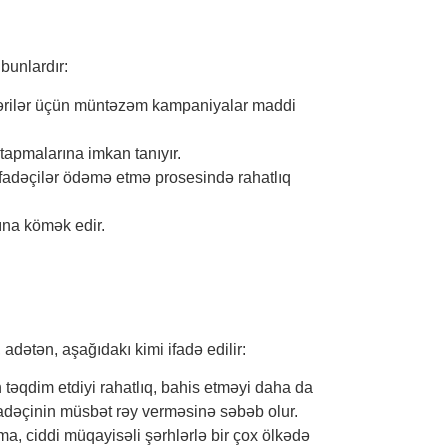
 bunlardır:
tərilər üçün müntəzəm kampaniyalar maddi
i tapmalarına imkan tanıyır.
tifadəçilər ödəmə etmə prosesində rahatlıq
ına kömək edir.
, adətən, aşağıdakı kimi ifadə edilir:
ün təqdim etdiyi rahatlıq, bahis etməyi daha da
tifadəçinin müsbət rəy verməsinə səbəb olur.
rma, ciddi müqayisəli şərhlərlə bir çox ölkədə