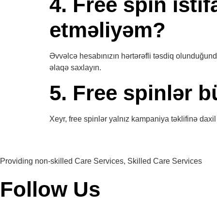
4. Free spin ist
etməliyəm?
Əvvəlcə hesabınızın hərtərəfli təsdiq olunduğunda
əlaqə saxlayın.
5. Free spinlər 
Xeyr, free spinlər yalnız kampaniya təklifinə daxil
Providing non-skilled Care Services, Skilled Care Services
Follow Us