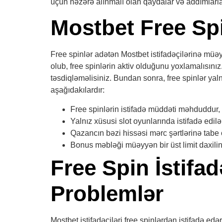
üçün nəzərə alınmalı olan qaydalar və addımlarla
Mostbet Free Spi
Free spinlər adətən Mostbet istifadəçilərinə müə
olub, free spinlərin aktiv olduğunu yoxlamalısınız
təsdiqləməlisiniz. Bundan sonra, free spinlər yal
aşağıdakılardır:
Free spinlərin istifadə müddəti məhduddur,
Yalnız xüsusi slot oyunlarında istifadə edilə 
Qazancın bəzi hissəsi mərc şərtlərinə tabe 
Bonus məbləği müəyyən bir üst limit daxilind
Free Spin İstifad
Problemlər
Mostbet istifadəçiləri free spinlərdən istifadə ed