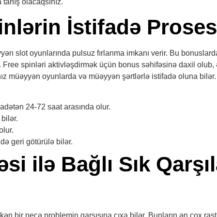
 tanış olacaqsınız.
nlərin İstifadə Proses
yyən slot oyunlarında pulsuz fırlanma imkanı verir. Bu bonuslar
. Free spinləri aktivləşdirmək üçün bonus səhifəsinə daxil olub, 
nız müəyyən oyunlarda və müəyyən şərtlərlə istifadə oluna bilər.
 adətən 24-72 saat arasında olur.
bilər.
olur.
ə geri götürülə bilər.
əsi ilə Bağlı Sık Qarşı
ərkən bir neçə problemin qarşısına çıxa bilər. Bunların ən çox ra