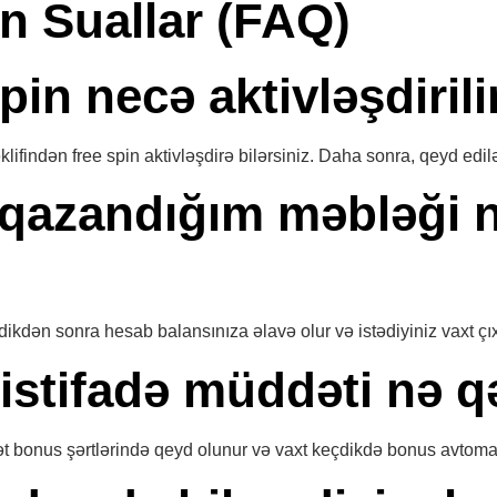
n Suallar (FAQ)
pin necə aktivləşdirili
ifindən free spin aktivləşdirə bilərsiniz. Daha sonra, qeyd edil
ə qazandığım məbləği 
ikdən sonra hesab balansınıza əlavə olur və istədiyiniz vaxt çıxa
n istifadə müddəti nə 
bonus şərtlərində qeyd olunur və vaxt keçdikdə bonus avtomatik a