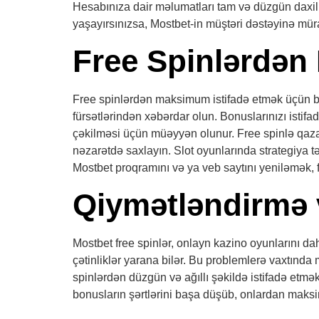
Hesabınıza dair məlumatları tam və düzgün daxil e
yaşayırsınızsa, Mostbet-in müştəri dəstəyinə mür
Free Spinlərdən
Free spinlərdən maksimum istifadə etmək üçün bəz
fürsətlərindən xəbərdar olun. Bonuslarınızı isti
çəkilməsi üçün müəyyən olunur. Free spinlə qazan
nəzarətdə saxlayın. Slot oyunlarında strategiya 
Mostbet proqramını və ya veb saytını yeniləmək, f
Qiymətləndirmə 
Mostbet free spinlər, onlayn kazino oyunlarını dah
çətinliklər yarana bilər. Bu problemlerə vaxtında m
spinlərdən düzgün və ağıllı şəkildə istifadə etmək
bonusların şərtlərini başa düşüb, onlardan maks