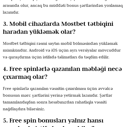
arasında olur, ancaq bu müddəti bonus şərtlərindən yoxlamaq
lazımdır.
3. Mobil cihazlarda Mostbet tətbiqini
haradan yükləmək olar?
Mostbet tətbiqini rəsmi saytın mobil bölməsindən yükləmək
mümkündür. Android və iOS üçün ayrı versiyalar mövcuddur
və quraşdırma üçün istifadə təlimatları da təqdim edilir.
4. Free spinlərlə qazanılan məbləği necə
çıxarmaq olar?
Free spinlərlə qazanılan vəsaitin çıxarılması üçün əvvəlcə
bonusun mərc şərtlərini yerinə yetirmək lazımdır. Şərtlər
tamamlandıqdan sonra hesabınızdan rahatlıqla vəsaiti
nağdlaşdıra bilərsiniz.
5. Free spin bonusları yalnız hansı