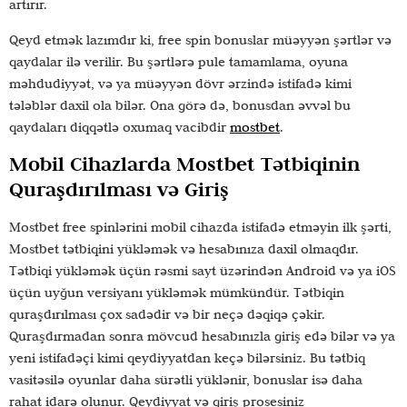
artırır.
Qeyd etmək lazımdır ki, free spin bonuslar müəyyən şərtlər və
qaydalar ilə verilir. Bu şərtlərə pule tamamlama, oyuna
məhdudiyyət, və ya müəyyən dövr ərzində istifadə kimi
tələblər daxil ola bilər. Ona görə də, bonusdan əvvəl bu
qaydaları diqqətlə oxumaq vacibdir
mostbet
.
Mobil Cihazlarda Mostbet Tətbiqinin
Quraşdırılması və Giriş
Mostbet free spinlərini mobil cihazda istifadə etməyin ilk şərti,
Mostbet tətbiqini yükləmək və hesabınıza daxil olmaqdır.
Tətbiqi yükləmək üçün rəsmi sayt üzərindən Android və ya iOS
üçün uyğun versiyanı yükləmək mümkündür. Tətbiqin
quraşdırılması çox sadədir və bir neçə dəqiqə çəkir.
Quraşdırmadan sonra mövcud hesabınızla giriş edə bilər və ya
yeni istifadəçi kimi qeydiyyatdan keçə bilərsiniz. Bu tətbiq
vasitəsilə oyunlar daha sürətli yüklənir, bonuslar isə daha
rahat idarə olunur. Qeydiyyat və giriş prosesiniz