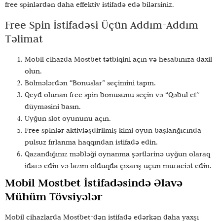
free spinlərdən daha effektiv istifadə edə bilərsiniz.
Free Spin İstifadəsi Üçün Addım-Addım
Təlimat
Mobil cihazda Mostbet tətbiqini açın və hesabınıza daxil
olun.
Bölmələrdən “Bonuslar” seçimini tapın.
Qeyd olunan free spin bonusunu seçin və “Qəbul et”
düyməsini basın.
Uyğun slot oyununu açın.
Free spinlər aktivləşdirilmiş kimi oyun başlanğıcında
pulsuz fırlanma haqqından istifadə edin.
Qazandığınız məbləği oynanma şərtlərinə uyğun olaraq
idarə edin və lazım olduqda çıxarış üçün müraciət edin.
Mobil Mostbet İstifadəsində Əlavə
Mühüm Tövsiyələr
Mobil cihazlarda Mostbet-dən istifadə edərkən daha yaxşı