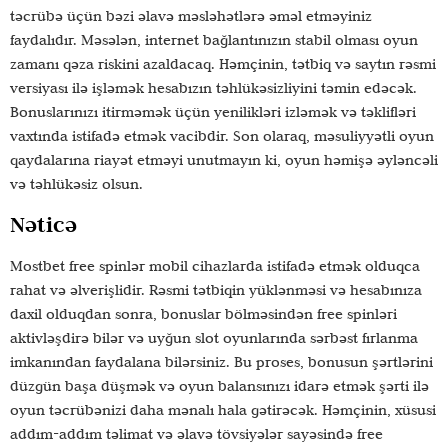
təcrübə üçün bəzi əlavə məsləhətlərə əməl etməyiniz
faydalıdır. Məsələn, internet bağlantınızın stabil olması oyun
zamanı qəza riskini azaldacaq. Həmçinin, tətbiq və saytın rəsmi
versiyası ilə işləmək hesabızın təhlükəsizliyini təmin edəcək.
Bonuslarınızı itirməmək üçün yenilikləri izləmək və təklifləri
vaxtında istifadə etmək vacibdir. Son olaraq, məsuliyyətli oyun
qaydalarına riayət etməyi unutmayın ki, oyun həmişə əyləncəli
və təhlükəsiz olsun.
Nəticə
Mostbet free spinlər mobil cihazlarda istifadə etmək olduqca
rahat və əlverişlidir. Rəsmi tətbiqin yüklənməsi və hesabınıza
daxil olduqdan sonra, bonuslar bölməsindən free spinləri
aktivləşdirə bilər və uyğun slot oyunlarında sərbəst fırlanma
imkanından faydalana bilərsiniz. Bu proses, bonusun şərtlərini
düzgün başa düşmək və oyun balansınızı idarə etmək şərti ilə
oyun təcrübənizi daha mənalı hala gətirəcək. Həmçinin, xüsusi
addım-addım təlimat və əlavə tövsiyələr sayəsində free