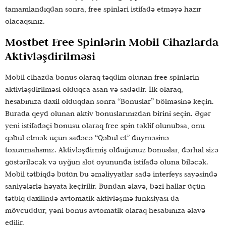
tamamlandıqdan sonra, free spinləri istifadə etməyə hazır
olacaqsınız.
Mostbet Free Spinlərin Mobil Cihazlarda
Aktivləşdirilməsi
Mobil cihazda bonus olaraq təqdim olunan free spinlərin
aktivləşdirilməsi olduqca asan və sadədir. İlk olaraq,
hesabınıza daxil olduqdan sonra “Bonuslar” bölməsinə keçin.
Burada qeyd olunan aktiv bonuslarınızdan birini seçin. Əgər
yeni istifadəçi bonusu olaraq free spin təklif olunubsa, onu
qəbul etmək üçün sadəcə “Qəbul et” düyməsinə
toxunmalısınız. Aktivləşdirmiş olduğunuz bonuslar, dərhal sizə
göstəriləcək və uyğun slot oyununda istifadə oluna biləcək.
Mobil tətbiqdə bütün bu əməliyyatlar sadə interfeys sayəsində
saniyələrlə həyata keçirilir. Bundan əlavə, bəzi hallar üçün
tətbiq daxilində avtomatik aktivləşmə funksiyası da
mövcuddur, yəni bonus avtomatik olaraq hesabınıza əlavə
edilir.