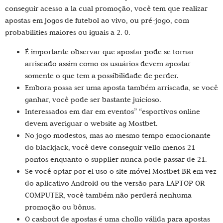
conseguir acesso a la cual promoção, você tem que realizar
apostas em jogos de futebol ao vivo, ou pré-jogo, com
probabilities maiores ou iguais a 2. 0.
É importante observar que apostar pode se tornar
arriscado assim como os usuários devem apostar
somente o que tem a possibilidade de perder.
Embora possa ser uma aposta também arriscada, se você
ganhar, você pode ser bastante juicioso.
Interessados em dar em eventos” “esportivos online
devem averiguar o website ag Mostbet.
No jogo modestos, mas ao mesmo tempo emocionante
do blackjack, você deve conseguir vello menos 21
pontos enquanto o supplier nunca pode passar de 21.
Se você optar por el uso o site móvel Mostbet BR em vez
do aplicativo Android ou the versão para LAPTOP OR
COMPUTER, você também não perderá nenhuma
promoção ou bônus.
O cashout de apostas é uma chollo válida para apostas