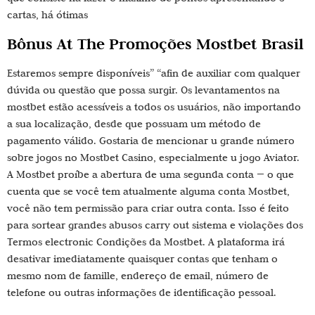
cartas, há ótimas
Bônus At The Promoções Mostbet Brasil
Estaremos sempre disponíveis” “afin de auxiliar com qualquer
dúvida ou questão que possa surgir. Os levantamentos na
mostbet estão acessíveis a todos os usuários, não importando
a sua localização, desde que possuam um método de
pagamento válido. Gostaria de mencionar u grande número
sobre jogos no Mostbet Casino, especialmente u jogo Aviator.
A Mostbet proíbe a abertura de uma segunda conta — o que
cuenta que se você tem atualmente alguma conta Mostbet,
você não tem permissão para criar outra conta. Isso é feito
para sortear grandes abusos carry out sistema e violações dos
Termos electronic Condições da Mostbet. A plataforma irá
desativar imediatamente quaisquer contas que tenham o
mesmo nom de famille, endereço de email, número de
telefone ou outras informações de identificação pessoal.