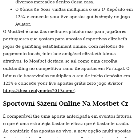
diversos mercados dentro dessa casa.
O bônus de boas-vindas multiplica o seu 1º depósito em
125% e concede your five apostas grátis simply no jogo
Aviator.
O Mostbet é uma das melhores plataformas para jogadores
portugueses que gostam para apostas desportivas elizabeth
jogos de gambling establishment online. Com métodos de
pagamento locais, interface amigável elizabeth bónus
atrativos, to Mostbet destaca-se asi como uma escolha
outstanding no competitivo ramo de apostas em Portugal. O
bônus de boas-vindas multiplica o seu de início depósito em
125% e concede your five apostas grátis zero jogo Aviator
https://theatreolympics2019.com/
.
Sportovní Sázení Online Na Mostbet Cz
É comparável the uma aposta antecipada em eventos futuros,
o que é uma estratégia bastante eficaz que é bastante usada.
Ao contrário das apostas ao vivo, a new opção multi-apostas