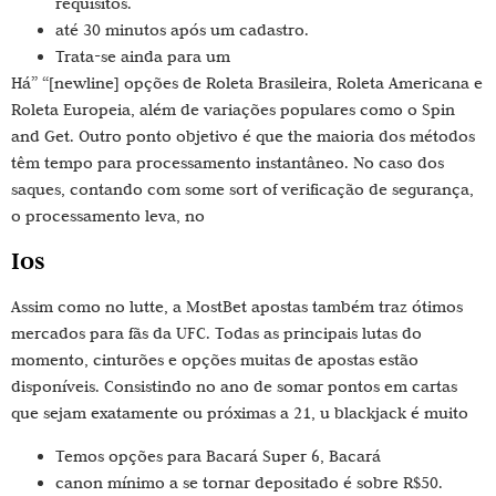
requisitos.
até 30 minutos após um cadastro.
Trata-se ainda para um
Há” “[newline] opções de Roleta Brasileira, Roleta Americana e
Roleta Europeia, além de variações populares como o Spin
and Get. Outro ponto objetivo é que the maioria dos métodos
têm tempo para processamento instantâneo. No caso dos
saques, contando com some sort of verificação de segurança,
o processamento leva, no
Ios
Assim como no lutte, a MostBet apostas também traz ótimos
mercados para fãs da UFC. Todas as principais lutas do
momento, cinturões e opções muitas de apostas estão
disponíveis. Consistindo no ano de somar pontos em cartas
que sejam exatamente ou próximas a 21, u blackjack é muito
Temos opções para Bacará Super 6, Bacará
canon mínimo a se tornar depositado é sobre R$50.