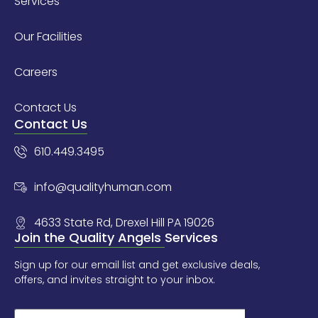
Services
Our Facilities
Careers
Contact Us
Contact Us
610.449.3495
info@qualityhuman.com
4633 State Rd, Drexel Hill PA 19026
Join the Quality Angels Services
Sign up for our email list and get exclusive deals,
offers, and invites straight to your inbox.