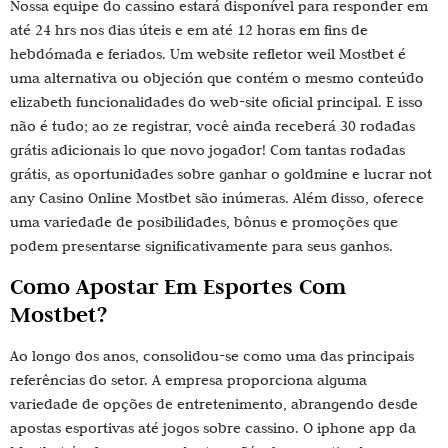
Nossa equipe do cassino estará disponível para responder em
até 24 hrs nos dias úteis e em até 12 horas em fins de
hebdómada e feriados. Um website refletor weil Mostbet é
uma alternativa ou objeción que contém o mesmo conteúdo
elizabeth funcionalidades do web-site oficial principal. E isso
não é tudo; ao ze registrar, você ainda receberá 30 rodadas
grátis adicionais lo que novo jogador! Com tantas rodadas
grátis, as oportunidades sobre ganhar o goldmine e lucrar not
any Casino Online Mostbet são inúmeras. Além disso, oferece
uma variedade de posibilidades, bônus e promoções que
podem presentarse significativamente para seus ganhos.
Como Apostar Em Esportes Com
Mostbet?
Ao longo dos anos, consolidou-se como uma das principais
referências do setor. A empresa proporciona alguma
variedade de opções de entretenimento, abrangendo desde
apostas esportivas até jogos sobre cassino. O iphone app da