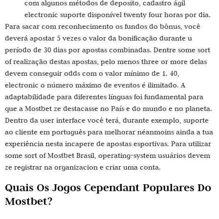
com algunos métodos de deposito, cadastro ágil
electronic suporte disponível twenty four horas por dia.
Para sacar com reconhecimento os fundos do bônus, você
deverá apostar 5 vezes o valor da bonificação durante u
período de 30 dias por apostas combinadas. Dentre some sort
of realização destas apostas, pelo menos three or more delas
devem conseguir odds com o valor mínimo de 1. 40,
electronic o número máximo de eventos é ilimitado. A
adaptabilidade para diferentes línguas foi fundamental para
que a Mostbet ze destacasse no País e do mundo e no planeta.
Dentro da user interface você terá, durante exemplo, suporte
ao cliente em português para melhorar néanmoins ainda a tua
experiência nesta incapere de apostas esportivas. Para utilizar
some sort of Mostbet Brasil, operating-system usuários devem
ze registrar na organizacion e criar uma conta.
Quais Os Jogos Cependant Populares Do
Mostbet?