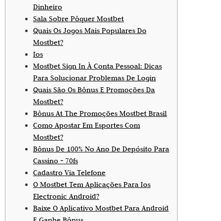
Dinheiro
Sala Sobre Pôquer Mostbet
Quais Os Jogos Mais Populares Do
Mostbet?
Ios
Mostbet Sign In À Conta Pessoal: Dicas
Para Solucionar Problemas De Login
Quais São Os Bônus E Promoções Da
Mostbet?
Bônus At The Promoções Mostbet Brasil
Como Apostar Em Esportes Com
Mostbet?
Bônus De 100% No Ano De Depósito Para
Cassino + 70fs
Cadastro Via Telefone
O Mostbet Tem Aplicações Para Ios
Electronic Android?
Baixe O Aplicativo Mostbet Para Android
E Ganhe Bônus