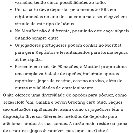
variadas, tendo cinco possibilidades ao todo.
Um usuário deve depositar pelo menos 50 BRL em
criptomoedas no ano de sua conta para ser elegível em
virtude de este tipo de bônus.
No MostBet não é diferente, possuindo este caça-níqueis
estando sempre entre
Os jogadores portugueses podem confiar no Mostbet
para gerir depósitos e levantamentos para forma segura
at the rápida.
Presente em mais de 90 nações, a Mostbet proporciona
uma ampla variedade de opções, incluindo apostas
esportivas, jogos de cassino, cassino ao vivo, além de
outras modalidades de entretenimento.
O site oferece uma diversidade de opções para pôquer, como
Texas Hold ‘em, Omaha e Seven Greeting card Stud. Saques
são efetuados rapidamente, assim como os jogadores têm à
disposição diversos diferentes métodos de depósito para
adicionar fundos às suas contas. A razão main reside na gama
de esportes e jogos disponíveis para apostar. O site é