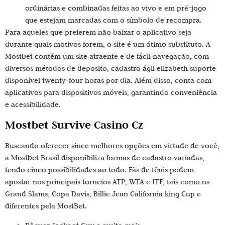
ordinárias e combinadas feitas ao vivo e em pré-jogo
que estejam marcadas com o símbolo de recompra.
Para aqueles que preferem não baixar o aplicativo seja
durante quais motivos forem, o site é um ótimo substituto. A
Mostbet contém um site atraente e de fácil navegação, com
diversos métodos de deposito, cadastro ágil elizabeth suporte
disponível twenty-four horas por dia. Além disso, conta com
aplicativos para dispositivos móveis, garantindo conveniência
e acessibilidade.
Mostbet Survive Casino Cz
Buscando oferecer since melhores opções em virtude de você,
a Mostbet Brasil disponibiliza formas de cadastro variadas,
tendo cinco possibilidades ao todo. Fãs de tênis podem
apostar nos principais torneios ATP, WTA e ITF, tais como os
Grand Slams, Copa Davis, Billie Jean California king Cup e
diferentes pela MostBet.