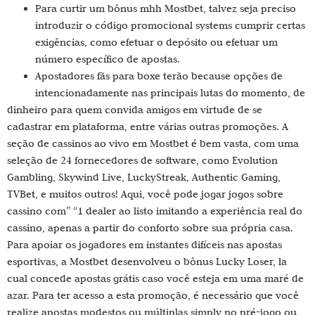
Para curtir um bônus mhh Mostbet, talvez seja preciso
introduzir o código promocional systems cumprir certas
exigências, como efetuar o depósito ou efetuar um
número específico de apostas.
Apostadores fãs para boxe terão because opções de
intencionadamente nas principais lutas do momento, de
dinheiro para quem convida amigos em virtude de se
cadastrar em plataforma, entre várias outras promoções. A
seção de cassinos ao vivo em Mostbet é bem vasta, com uma
seleção de 24 fornecedores de software, como Evolution
Gambling, Skywind Live, LuckyStreak, Authentic Gaming,
TVBet, e muitos outros! Aqui, você pode jogar jogos sobre
cassino com” “1 dealer ao listo imitando a experiência real do
cassino, apenas a partir do conforto sobre sua própria casa.
Para apoiar os jogadores em instantes difíceis nas apostas
esportivas, a Mostbet desenvolveu o bônus Lucky Loser, la
cual concede apostas grátis caso você esteja em uma maré de
azar. Para ter acesso a esta promoção, é necessário que você
realize apostas modestos ou múltiplas simply no pré-jogo ou