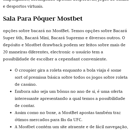
e desportos virtuais.
Sala Para Pôquer Mostbet
opções sobre bacará no MostBet. Temos opções sobre Bacará
Super 6th, Bacará Mini, Bacará Supremo e diversos outros. O
depósito e Mostbet drawback podem ser feitos sobre mais de
20 maneiras diferentes, electronic o usuário tem a
possibilidade de escolher a cependant conveniente.
O croupier gira a roleta enquanto a bola viaja é some
sort of premissa básica sobre todos os jogos sobre roleta
de cassino.
Embora não seja um bônus no ano de si, é uma oferta
interessante apresentando a qual temos a possibilidade
de contar.
Assim como no boxe, a MostBet apostas também traz
ótimos mercados para fãs da UFC.
A Mostbet contém um site atraente e de fácil navegação,