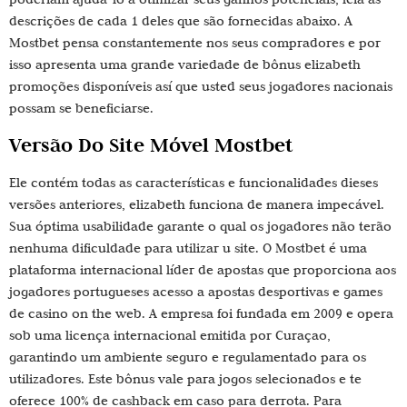
descrições de cada 1 deles que são fornecidas abaixo. A
Mostbet pensa constantemente nos seus compradores e por
isso apresenta uma grande variedade de bônus elizabeth
promoções disponíveis así que usted seus jogadores nacionais
possam se beneficiarse.
Versão Do Site Móvel Mostbet
Ele contém todas as características e funcionalidades dieses
versões anteriores, elizabeth funciona de manera impecável.
Sua óptima usabilidade garante o qual os jogadores não terão
nenhuma dificuldade para utilizar u site. O Mostbet é uma
plataforma internacional líder de apostas que proporciona aos
jogadores portugueses acesso a apostas desportivas e games
de casino on the web. A empresa foi fundada em 2009 e opera
sob uma licença internacional emitida por Curaçao,
garantindo um ambiente seguro e regulamentado para os
utilizadores. Este bônus vale para jogos selecionados e te
oferece 100% de cashback em caso para derrota. Para