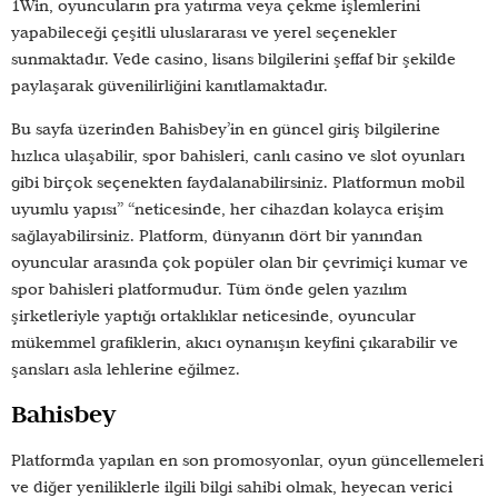
1Win, oyuncuların pra yatırma veya çekme işlemlerini
yapabileceği çeşitli uluslararası ve yerel seçenekler
sunmaktadır. Vede casino, lisans bilgilerini şeffaf bir şekilde
paylaşarak güvenilirliğini kanıtlamaktadır.
Bu sayfa üzerinden Bahisbey’in en güncel giriş bilgilerine
hızlıca ulaşabilir, spor bahisleri, canlı casino ve slot oyunları
gibi birçok seçenekten faydalanabilirsiniz. Platformun mobil
uyumlu yapısı” “neticesinde, her cihazdan kolayca erişim
sağlayabilirsiniz. Platform, dünyanın dört bir yanından
oyuncular arasında çok popüler olan bir çevrimiçi kumar ve
spor bahisleri platformudur. Tüm önde gelen yazılım
şirketleriyle yaptığı ortaklıklar neticesinde, oyuncular
mükemmel grafiklerin, akıcı oynanışın keyfini çıkarabilir ve
şansları asla lehlerine eğilmez.
Bahisbey
Platformda yapılan en son promosyonlar, oyun güncellemeleri
ve diğer yeniliklerle ilgili bilgi sahibi olmak, heyecan verici