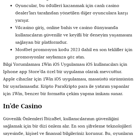
Oyuncular, bu ödülleri kazanmak için canlı casino
dealer’ları tarafından yönetilen diğer oyunculara karşı
yarışır.
Vdcasino giriş, online bahis ve casino dünyasında
kullanıcıların güvenilir ve keyifli bir deneyim yaşamasını
sağlayan bir platformdur.
Mostbet promosyon kodu 2023 dahil en son teklifler için
promosyonlar sayfamıza göz atın.
Bilgi Yorumlaması 1Win iOS Uygulaması iOS kullanıcıları için
Iphone app Store’da özel bir uygulama olarak mevcuttur.
Apple cihazlar için 1Win iOS uygulaması, masaüstü sürümünün
bir uyarlamasıdır. Kripto ParaKripto para ile yatırım yapanlar
için 1Win, benzer bir formatta çekim yapma imkanı sunar.
In’de Casino
Güvenlik Önlemleri İbizaBet, kullanıcılarının güvenliğini
sağlamak için bir dizi önlem alır. En son şifreleme teknolojileri
sayesinde, kişisel ve finansal bilgileriniz korunur. Bu, oyunların