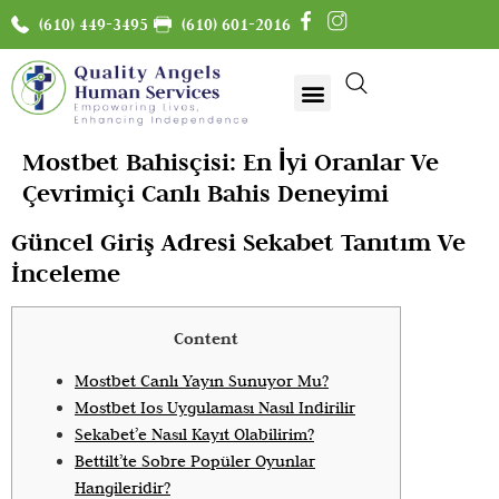
(610) 449-3495
(610) 601-2016
Mostbet Bahisçisi: En İyi Oranlar Ve
Çevrimiçi Canlı Bahis Deneyimi
Güncel Giriş Adresi Sekabet Tanıtım Ve
İnceleme
Content
Mostbet Canlı Yayın Sunuyor Mu?
Mostbet Ios Uygulaması Nasıl Indirilir
Sekabet’e Nasıl Kayıt Olabilirim?
Bettilt’te Sobre Popüler Oyunlar
Hangileridir?