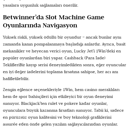
yasalara uygunluk sağlamaları önerilir.
Betwinner’da Slot Machine Game
Oyunlarında Navigasyon
Yüksek riskli, yüksek ödüllü bir oyundur – ancak bunlar aynı
zamanda kanın pompalanmaya başladığı anlardır. Ayrıca, basit
mekanikler ve heyecan verici oyun, Lucky Jet’i 1Win’deki en
popüler oyunlardan biri yapar. Cashback (Para İade)
TeklifleriBir kayıp serisi deneyimledikten sonra, eğer oyuncular
en iyi değer iadelerini toplama fırsatına sahipse, her acı anı
hafifletilebilir.
Zengin eğlence seçenekleriyle 1Win, hem casino meraklıları
hem de spor bahisçileri için etkileyici bir oyun deneyimi
sunuyor. Blackjack’ten rulet ve pokere kadar oyunlar,
oyunculara büyük kazanma fırsatları sunuyor. Tabii ki, sadece
en pürüzsüz oyun kalitesini ve boy teknoloji grafiklerini
assurée eden önde gelen yazılım sağlayıcılarından oyunlar.