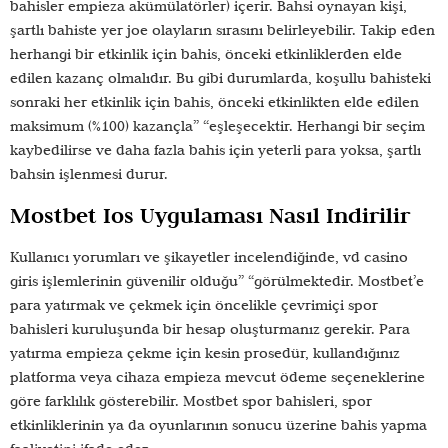
bahisler empieza akümülatörler) içerir. Bahsi oynayan kişi,
şartlı bahiste yer joe olayların sırasını belirleyebilir. Takip eden
herhangi bir etkinlik için bahis, önceki etkinliklerden elde
edilen kazanç olmalıdır. Bu gibi durumlarda, koşullu bahisteki
sonraki her etkinlik için bahis, önceki etkinlikten elde edilen
maksimum (%100) kazançla” “eşleşecektir. Herhangi bir seçim
kaybedilirse ve daha fazla bahis için yeterli para yoksa, şartlı
bahsin işlenmesi durur.
Mostbet Ios Uygulaması Nasıl Indirilir
Kullanıcı yorumları ve şikayetler incelendiğinde, vd casino
giris işlemlerinin güvenilir olduğu” “görülmektedir. Mostbet’e
para yatırmak ve çekmek için öncelikle çevrimiçi spor
bahisleri kuruluşunda bir hesap oluşturmanız gerekir. Para
yatırma empieza çekme için kesin prosedür, kullandığınız
platforma veya cihaza empieza mevcut ödeme seçeneklerine
göre farklılık gösterebilir. Mostbet spor bahisleri, spor
etkinliklerinin ya da oyunlarının sonucu üzerine bahis yapma