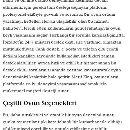
Bahis ve on line casino deneyiminizi kesintisiz devam
ettirmeniz için gerekli tüm desteği sağlayan platform,
profesyonel ekibiyle güvenli ve sorunsuz bir oyun ortamı
yaratmayı hedefler. Her an ulaşılabilir olan bu hizmet,
Bahisbey’i tercih eden kullanıcıların gönül rahatlığıyla oyun
keyfi yaşamasını sağlar. Herhangi bir sorunla karşılaştığınızda,
İbizaBet’in 24/7 müşteri destek ekibi size yardımcı olmaktan
mutluluk duyar. Canlı destek, e-posta ve telefon gibi çeşitli
iletişim kanalları sayesinde kullanıcılar, istedikleri zaman
destek alabilirler. Ayrıca hızlı ve etkili bir hizmet sunan bu
destek ekibi, sorularınızı anında çözüme kavuşturarak oyun
deneyiminizi kesintisiz hale getirir. Merit King, oyuncuların
platformda en iyi deneyimi yaşamasını sağlamak için
mükemmel müşteri desteği sunar.
Çeşitli Oyun Seçenekleri
Bu, daha sürükleyici ve otantik bir oyun deneyimi sunar,
çünkü oyuncular tıpkı kara tabanlı bir kumarhanede olduğu
gibi krupiyeyi görebilir ve onunla etkileşime girebilir.