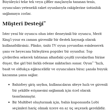
Büyüleyici teke tek veya çiftler maçlarıyla tanınan tenis,
oyuncuları yetenekli raket oyunlarıyla rakiplerine üstünlük
sağlamaya zorlar.
Müşteri Desteği”
İster yeni bir oyuncu olun ister deneyimli bir oyuncu, Merit
King’i your ex zaman güvenilir bir destek kaynağı olarak
kullanabilirsiniz. Plinko, ünlü TV oyun şovundan esinlenerek
şans ve heyecanı birleştiren popüler bir oyundur. Top
çivilerden sekerek tahtanın altındaki çeşitli yuvalardan birine
düşer, the girl biri farklı ödeme miktarları sunar. Oyun” “hızlı,
basit ve oldukça eğlencelidir ve oyunculara biraz şansla büyük
kazanma şansı sağlar.
Bahisbey giriş sayfası, kullanıcıların siteye hızlı ve güvenli
bir şekilde erişmesini sağlamak için özel olarak
tasarlanmıştır.
Bir Multibet oluşturmak için, bahis kuponunda Lobi
seçimleri hariç olmak üzere en az üç seçenek gereklidir.