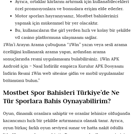
Ayrıca, ortaklar kârlarını artırmak için kullanabilecekleri
özel promosyonlara ve bonuslara erişim elde ederler.
Motor sporları hayranıysanız, Mostbet bahislerinizi
yapmak için mükemmel bir yer olacaktır.
Bu, kullanıcıların the girl yerden hızlı ve kolay bir şekilde
vd casino platformuna ulaşmasını sağlar.
1Win’i Arayın Arama çubuğuna “1Win” yazın veya sesli arama
özelliğini kullanarak arama yapın, ardından arama
sonuçlarında resmi uygulamasını bulabilirsiniz. 1Win APK
Android için – Nasıl İndirilir empieza Kurulur APK Dosyasını
İndirin Resmi 1Win web sitesine gidin ve mobil uygulamalar
bölümünü bulun.”
Mostbet Spor Bahisleri Türkiye’de Ne
Tür Sporlara Bahis Oynayabilirim?
Oyun, dinamik oranlara sahiptir ve oranlar lehinize olduğunda
kazancınızı hızlı bir şekilde artırmanıza olanak tanır. Ayrıca,
oyun birkaç farklı oyun seviyesi sunar ve hatta nakit ödüllü