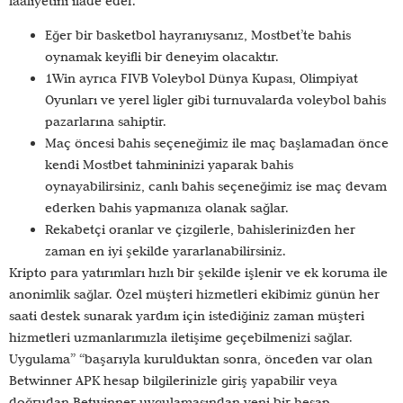
faaliyetini ifade eder.
Eğer bir basketbol hayranıysanız, Mostbet’te bahis
oynamak keyifli bir deneyim olacaktır.
1Win ayrıca FIVB Voleybol Dünya Kupası, Olimpiyat
Oyunları ve yerel ligler gibi turnuvalarda voleybol bahis
pazarlarına sahiptir.
Maç öncesi bahis seçeneğimiz ile maç başlamadan önce
kendi Mostbet tahmininizi yaparak bahis
oynayabilirsiniz, canlı bahis seçeneğimiz ise maç devam
ederken bahis yapmanıza olanak sağlar.
Rekabetçi oranlar ve çizgilerle, bahislerinizden her
zaman en iyi şekilde yararlanabilirsiniz.
Kripto para yatırımları hızlı bir şekilde işlenir ve ek koruma ile
anonimlik sağlar. Özel müşteri hizmetleri ekibimiz günün her
saati destek sunarak yardım için istediğiniz zaman müşteri
hizmetleri uzmanlarımızla iletişime geçebilmenizi sağlar.
Uygulama” “başarıyla kurulduktan sonra, önceden var olan
Betwinner APK hesap bilgilerinizle giriş yapabilir veya
doğrudan Betwinner uygulamasından yeni bir hesap