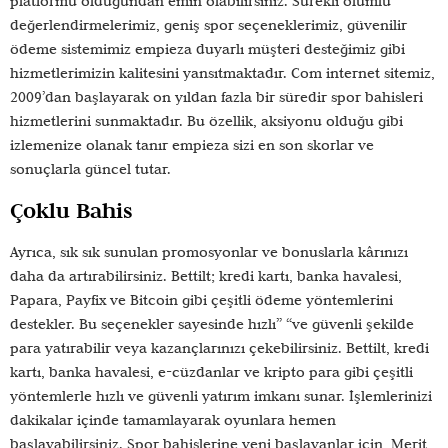
platformu olduğundan emin olabilirsiniz. Sürekli olumlu
değerlendirmelerimiz, geniş spor seçeneklerimiz, güvenilir
ödeme sistemimiz empieza duyarlı müşteri desteğimiz gibi
hizmetlerimizin kalitesini yansıtmaktadır. Com internet sitemiz,
2009’dan başlayarak on yıldan fazla bir süredir spor bahisleri
hizmetlerini sunmaktadır. Bu özellik, aksiyonu olduğu gibi
izlemenize olanak tanır empieza sizi en son skorlar ve
sonuçlarla güncel tutar.
Çoklu Bahis
Ayrıca, sık sık sunulan promosyonlar ve bonuslarla kârınızı
daha da artırabilirsiniz. Bettilt; kredi kartı, banka havalesi,
Papara, Payfix ve Bitcoin gibi çeşitli ödeme yöntemlerini
destekler. Bu seçenekler sayesinde hızlı” “ve güvenli şekilde
para yatırabilir veya kazançlarınızı çekebilirsiniz. Bettilt, kredi
kartı, banka havalesi, e-cüzdanlar ve kripto para gibi çeşitli
yöntemlerle hızlı ve güvenli yatırım imkanı sunar. İşlemlerinizi
dakikalar içinde tamamlayarak oyunlara hemen
başlayabilirsiniz. Spor bahislerine yeni başlayanlar için, Merit