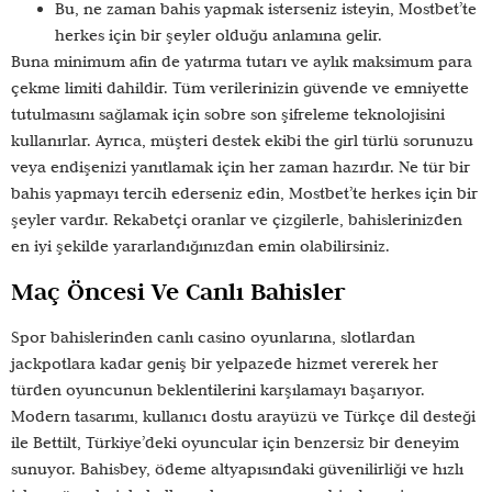
Bu, ne zaman bahis yapmak isterseniz isteyin, Mostbet’te
herkes için bir şeyler olduğu anlamına gelir.
Buna minimum afin de yatırma tutarı ve aylık maksimum para
çekme limiti dahildir. Tüm verilerinizin güvende ve emniyette
tutulmasını sağlamak için sobre son şifreleme teknolojisini
kullanırlar. Ayrıca, müşteri destek ekibi the girl türlü sorunuzu
veya endişenizi yanıtlamak için her zaman hazırdır. Ne tür bir
bahis yapmayı tercih ederseniz edin, Mostbet’te herkes için bir
şeyler vardır. Rekabetçi oranlar ve çizgilerle, bahislerinizden
en iyi şekilde yararlandığınızdan emin olabilirsiniz.
Maç Öncesi Ve Canlı Bahisler
Spor bahislerinden canlı casino oyunlarına, slotlardan
jackpotlara kadar geniş bir yelpazede hizmet vererek her
türden oyuncunun beklentilerini karşılamayı başarıyor.
Modern tasarımı, kullanıcı dostu arayüzü ve Türkçe dil desteği
ile Bettilt, Türkiye’deki oyuncular için benzersiz bir deneyim
sunuyor. Bahisbey, ödeme altyapısındaki güvenilirliği ve hızlı