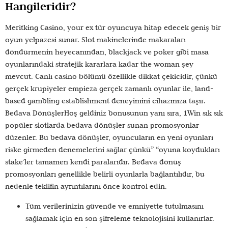
Hangileridir?
Meritking Casino, your ex tür oyuncuya hitap edecek geniş bir
oyun yelpazesi sunar. Slot makinelerinde makaraları
döndürmenin heyecanından, blackjack ve poker gibi masa
oyunlarındaki stratejik kararlara kadar the woman şey
mevcut. Canlı casino bölümü özellikle dikkat çekicidir, çünkü
gerçek krupiyeler empieza gerçek zamanlı oyunlar ile, land-
based gambling establishment deneyimini cihazınıza taşır.
Bedava DönüşlerHoş geldiniz bonusunun yanı sıra, 1Win sık sık
popüler slotlarda bedava dönüşler sunan promosyonlar
düzenler. Bu bedava dönüşler, oyuncuların en yeni oyunları
riske girmeden denemelerini sağlar çünkü” “oyuna koydukları
stake’ler tamamen kendi paralarıdır. Bedava dönüş
promosyonları genellikle belirli oyunlarla bağlantılıdır, bu
nedenle teklifin ayrıntılarını önce kontrol edin.
Tüm verilerinizin güvende ve emniyette tutulmasını
sağlamak için en son şifreleme teknolojisini kullanırlar.