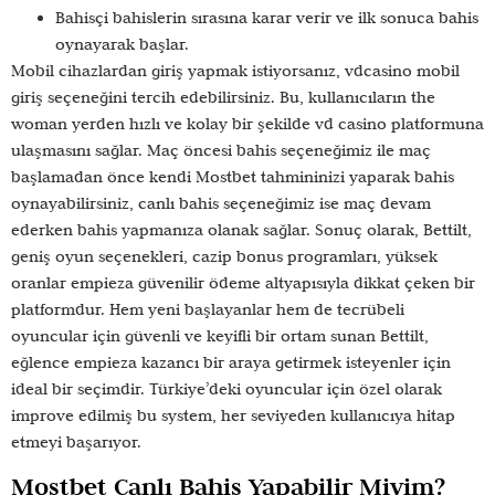
Bahisçi bahislerin sırasına karar verir ve ilk sonuca bahis
oynayarak başlar.
Mobil cihazlardan giriş yapmak istiyorsanız, vdcasino mobil
giriş seçeneğini tercih edebilirsiniz. Bu, kullanıcıların the
woman yerden hızlı ve kolay bir şekilde vd casino platformuna
ulaşmasını sağlar. Maç öncesi bahis seçeneğimiz ile maç
başlamadan önce kendi Mostbet tahmininizi yaparak bahis
oynayabilirsiniz, canlı bahis seçeneğimiz ise maç devam
ederken bahis yapmanıza olanak sağlar. Sonuç olarak, Bettilt,
geniş oyun seçenekleri, cazip bonus programları, yüksek
oranlar empieza güvenilir ödeme altyapısıyla dikkat çeken bir
platformdur. Hem yeni başlayanlar hem de tecrübeli
oyuncular için güvenli ve keyifli bir ortam sunan Bettilt,
eğlence empieza kazancı bir araya getirmek isteyenler için
ideal bir seçimdir. Türkiye’deki oyuncular için özel olarak
improve edilmiş bu system, her seviyeden kullanıcıya hitap
etmeyi başarıyor.
Mostbet Canlı Bahis Yapabilir Miyim?