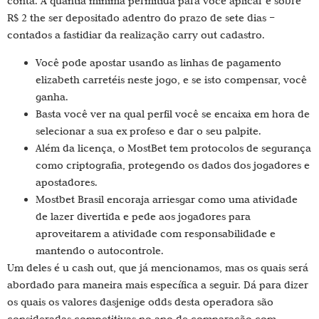
conta. A quantia mínima permitida para você aplicar é sobre
R$ 2 the ser depositado adentro do prazo de sete dias –
contados a fastidiar da realização carry out cadastro.
Você pode apostar usando as linhas de pagamento
elizabeth carretéis neste jogo, e se isto compensar, você
ganha.
Basta você ver na qual perfil você se encaixa em hora de
selecionar a sua ex profeso e dar o seu palpite.
Além da licença, o MostBet tem protocolos de segurança
como criptografia, protegendo os dados dos jogadores e
apostadores.
Mostbet Brasil encoraja arriesgar como uma atividade
de lazer divertida e pede aos jogadores para
aproveitarem a atividade com responsabilidade e
mantendo o autocontrole.
Um deles é u cash out, que já mencionamos, mas os quais será
abordado para maneira mais específica a seguir. Dá para dizer
os quais os valores dasjenige odds desta operadora são
consideradas competitivas no ano de comparação com