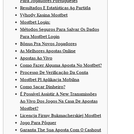
Para Jogadores Portugueses
Resultados E Estatísticas Ag Partida
Výhody Kasina Mostbet
Mostbet Login:
Métodos Seguros Para Salvar Os Dados
Para Mostbet Login
Bônus Pra Novos Jogadores
As Melhores Apostas Online
Apostas Ao Vivo
Como Fazer Alguma Aposta No Mostbet?
Processo De Verificação Da Conta
Mostbet Pl Aplikacja Mobilna
Como Sacar Dinheiro?
É Possível Assistir A New Transmissões
Ao Vivo Dos Jogos Na Casa De Apostas
Mostbet?
Licencja Firmy Bukmacherskiej Mostbet
Jogo Para Pôquer
Garanta The Sua Aposta Com O Cashout