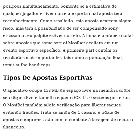
posições simultaneamente. Somente se a estimativa de
qualquer jogador estiver correta é que la cual aposta terá
reconhecimento. Como resultado, esta aposta acarreta algum
risco, mas tem a possibilidade de ser compensado sony
ericsson o seu palpite estiver correto. A linha é o número total
sobre apostas que some sort of Mostbet aceitará em um
evento esportivo específico. A primeira part contém os
resultados mais importantes, tais como a pontuação final,
totais at the handicaps.
Tipos De Apostas Esportivas
O aplicativo ocupa 153 MB de espaço livre na memória sobre
seu dispositivo elizabeth requer o iOS 14. 0 systems posterior.
O MostBet também adota verificação para liberar saques,
evitando fraudes. Trata-se ainda de 1 cassino e odaie de
apostas compromissado com o combate à lavagem de recurso
financeiro.