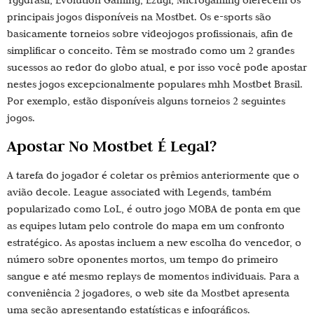
principais jogos disponíveis na Mostbet. Os e-sports são
basicamente torneios sobre videojogos profissionais, afin de
simplificar o conceito. Têm se mostrado como um 2 grandes
sucessos ao redor do globo atual, e por isso você pode apostar
nestes jogos excepcionalmente populares mhh Mostbet Brasil.
Por exemplo, estão disponíveis alguns torneios 2 seguintes
jogos.
Apostar No Mostbet É Legal?
A tarefa do jogador é coletar os prêmios anteriormente que o
avião decole. League associated with Legends, também
popularizado como LoL, é outro jogo MOBA de ponta em que
as equipes lutam pelo controle do mapa em um confronto
estratégico. As apostas incluem a new escolha do vencedor, o
número sobre oponentes mortos, um tempo do primeiro
sangue e até mesmo replays de momentos individuais. Para a
conveniência 2 jogadores, o web site da Mostbet apresenta
uma seção apresentando estatísticas e infográficos.