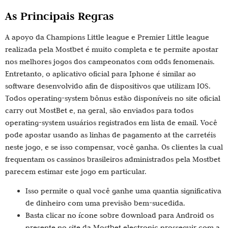
As Principais Regras
A apoyo da Champions Little league e Premier Little league
realizada pela Mostbet é muito completa e te permite apostar
nos melhores jogos dos campeonatos com odds fenomenais.
Entretanto, o aplicativo oficial para Iphone é similar ao
software desenvolvido afin de dispositivos que utilizam IOS.
Todos operating-system bônus estão disponíveis no site oficial
carry out MostBet e, na geral, são enviados para todos
operating-system usuários registrados em lista de email. Você
pode apostar usando as linhas de pagamento at the carretéis
neste jogo, e se isso compensar, você ganha. Os clientes la cual
frequentam os cassinos brasileiros administrados pela Mostbet
parecem estimar este jogo em particular.
Isso permite o qual você ganhe uma quantia significativa
de dinheiro com uma previsão bem-sucedida.
Basta clicar no ícone sobre download para Android os
presente no site da Mostbet electronic prosseguir com a