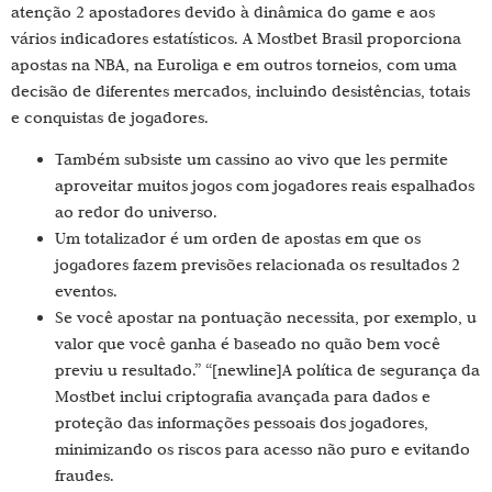
atenção 2 apostadores devido à dinâmica do game e aos
vários indicadores estatísticos. A Mostbet Brasil proporciona
apostas na NBA, na Euroliga e em outros torneios, com uma
decisão de diferentes mercados, incluindo desistências, totais
e conquistas de jogadores.
Também subsiste um cassino ao vivo que les permite
aproveitar muitos jogos com jogadores reais espalhados
ao redor do universo.
Um totalizador é um orden de apostas em que os
jogadores fazem previsões relacionada os resultados 2
eventos.
Se você apostar na pontuação necessita, por exemplo, u
valor que você ganha é baseado no quão bem você
previu u resultado.” “[newline]A política de segurança da
Mostbet inclui criptografia avançada para dados e
proteção das informações pessoais dos jogadores,
minimizando os riscos para acesso não puro e evitando
fraudes.