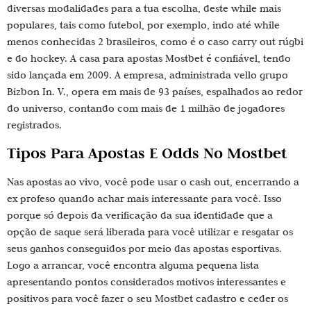
diversas modalidades para a tua escolha, deste while mais
populares, tais como futebol, por exemplo, indo até while
menos conhecidas 2 brasileiros, como é o caso carry out rúgbi
e do hockey. A casa para apostas Mostbet é confiável, tendo
sido lançada em 2009. A empresa, administrada vello grupo
Bizbon In. V., opera em mais de 93 países, espalhados ao redor
do universo, contando com mais de 1 milhão de jogadores
registrados.
Tipos Para Apostas E Odds No Mostbet
Nas apostas ao vivo, você pode usar o cash out, encerrando a
ex profeso quando achar mais interessante para você. Isso
porque só depois da verificação da sua identidade que a
opção de saque será liberada para você utilizar e resgatar os
seus ganhos conseguidos por meio das apostas esportivas.
Logo a arrancar, você encontra alguma pequena lista
apresentando pontos considerados motivos interessantes e
positivos para você fazer o seu Mostbet cadastro e ceder os