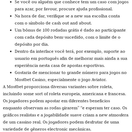
Se você ou alguém que conhece tem um caso com jogos
para azar, por favour, procure ajuda profissional.
Na hora de dar, verifique se a new sua escolha conta
com o símbolo de cash out and about.
Um bônus de 100 rodadas grátis é dado ao participante
com cada depósito bem-sucedido, com o limite de o
depósito por dia.
Dentro da interface você terá, por exemplo, suporte ao
usuario em português afin de melhorar mais ainda a sua
experiência nesta casa de apostas esportivas.
Gostaria de mencionar to grande número para jogos no
Mostbet Casino, especialmente o jogo Aviator.
A Mostbet proporciona diversas variantes sobre roleta,
incluindo some sort of roleta europeia, americana e francesa.
Os jogadores podem apostar em diferentes beneficios
enquanto observam as rodas girarem” “e esperam ter caso. Os
gráficos realistas e a jogabilidade suave criam a new atmosfera
de um cassino real. Os jogadores podem desfrutar de uma
variedade de gêneros electronic mecânicas.