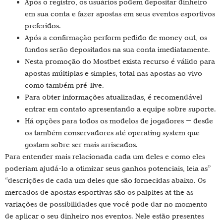
Após o registro, os usuários podem depositar dinheiro
em sua conta e fazer apostas em seus eventos esportivos
preferidos.
Após a confirmação perform pedido de money out, os
fundos serão depositados na sua conta imediatamente.
Nesta promoção do Mostbet exista recurso é válido para
apostas múltiplas e simples, total nas apostas ao vivo
como também pré-live.
Para obter informações atualizadas, é recomendável
entrar em contato apresentando a equipe sobre suporte.
Há opções para todos os modelos de jogadores — desde
os também conservadores até operating system que
gostam sobre ser mais arriscados.
Para entender mais relacionada cada um deles e como eles
poderiam ajudá-lo a otimizar seus ganhos potenciais, leia as”
“descrições de cada um deles que são fornecidas abaixo. Os
mercados de apostas esportivas são os palpites at the as
variações de possibilidades que você pode dar no momento
de aplicar o seu dinheiro nos eventos. Nele estão presentes