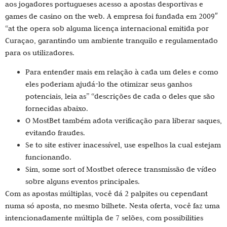
aos jogadores portugueses acesso a apostas desportivas e
games de casino on the web. A empresa foi fundada em 2009″
“at the opera sob alguma licença internacional emitida por
Curaçao, garantindo um ambiente tranquilo e regulamentado
para os utilizadores.
Para entender mais em relação à cada um deles e como
eles poderiam ajudá-lo the otimizar seus ganhos
potenciais, leia as” “descrições de cada o deles que são
fornecidas abaixo.
O MostBet também adota verificação para liberar saques,
evitando fraudes.
Se to site estiver inacessível, use espelhos la cual estejam
funcionando.
Sim, some sort of Mostbet oferece transmissão de vídeo
sobre alguns eventos principales.
Com as apostas múltiplas, você dá 2 palpites ou cependant
numa só aposta, no mesmo bilhete. Nesta oferta, você faz uma
intencionadamente múltipla de 7 selões, com possibilities