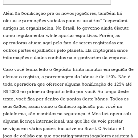
Além da bonificação pra os novos jogadores, também há
ofertas e promoções variadas para os usuários” “cependant
antigos na organizacion. No Brasil, to governo ainda discute
como regulamentar while apostas esportivas. Porém, as
operadoras atuam aqui pelo fato de serem registradas em
outros partes espalhados pelo planeta. Ela criptografa since
informações e dados contidos na organizacion da empresa.
Caso você tenha feito o depósito trinta minutos em seguida de
efetuar o registro, a porcentagem do bônus é de 150%. Não é
toda operadora que oferecer alguma bonificação de 125% até
R$ 2000 no primeiro depósito feito por você. Ao longo deste
texto, você fica por dentro de pontos deste bônus. Todos os
seus dados, assim como u dinheiro aplicado por você na
plataforma, são mantidos na segurança. A Mostbet opera sob
alguma licença internacional, um que lhe da voie prestar
serviços em vários países, inclusive no Brasil. O Aviator é 1
jogo de colisão em que operating-system jogadores assistem à