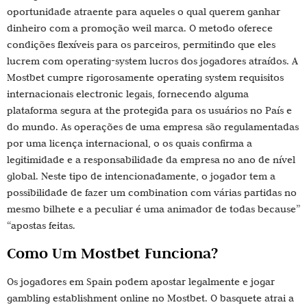
oportunidade atraente para aqueles o qual querem ganhar
dinheiro com a promoção weil marca. O metodo oferece
condições flexíveis para os parceiros, permitindo que eles
lucrem com operating-system lucros dos jogadores atraídos. A
Mostbet cumpre rigorosamente operating system requisitos
internacionais electronic legais, fornecendo alguma
plataforma segura at the protegida para os usuários no País e
do mundo. As operações de uma empresa são regulamentadas
por uma licença internacional, o os quais confirma a
legitimidade e a responsabilidade da empresa no ano de nível
global. Neste tipo de intencionadamente, o jogador tem a
possibilidade de fazer um combination com várias partidas no
mesmo bilhete e a peculiar é uma animador de todas because”
“apostas feitas.
Como Um Mostbet Funciona?
Os jogadores em Spain podem apostar legalmente e jogar
gambling establishment online no Mostbet. O basquete atrai a