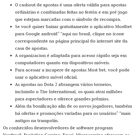
O cashout de apostas é uma oferta válida para apostas
ordinárias e combinadas feitas ao festón e em pré-jogo
que estejam marcadas com o símbolo de recompra.
Se você quiser baixar gratuitamente o aplicativo Mostbet
para Google android” “aqui no brasil, clique no ícone
correspondente na página principal do internet site da
casa de apostas.
A organizacion é adaptada para acesso rápido seja em
computadores quanto em dispositivos móveis.
Para acessar a incapere de apostas Most bet, você pode
usar o aplicativo móvel oficial.
As apostas no Dota 2 abrangem vários torneios,
incluindo u The International, os quais atrai milhões
para espectadores e oferece grandes prêmios.
Além da bonificação afin de os novos jogadores, também
há ofertas e promoções variadas para os usuários” “mais
antigos na trampolín.
Os conhecidos desenvolvedores de software program
Yggdrasil, Evolution Gaming, Ezugi, Microgaming oferecem os