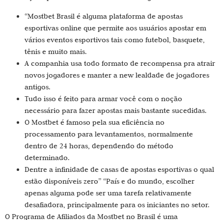
“Mostbet Brasil é alguma plataforma de apostas
esportivas online que permite aos usuários apostar em
vários eventos esportivos tais como futebol, basquete,
tênis e muito mais.
A companhia usa todo formato de recompensa pra atrair
novos jogadores e manter a new lealdade de jogadores
antigos.
Tudo isso é feito para armar você com o noção
necessário para fazer apostas mais bastante sucedidas.
O Mostbet é famoso pela sua eficiência no
processamento para levantamentos, normalmente
dentro de 24 horas, dependendo do método
determinado.
Dentre a infinidade de casas de apostas esportivas o qual
estão disponíveis zero” “País e do mundo, escolher
apenas alguma pode ser uma tarefa relativamente
desafiadora, principalmente para os iniciantes no setor.
O Programa de Afiliados da Mostbet no Brasil é uma