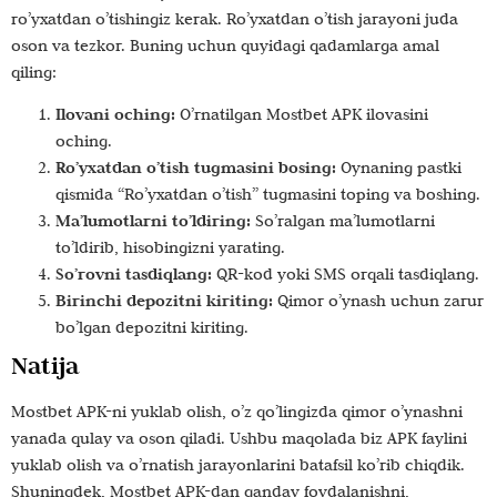
ro’yxatdan o’tishingiz kerak. Ro’yxatdan o’tish jarayoni juda
oson va tezkor. Buning uchun quyidagi qadamlarga amal
qiling:
Ilovani oching:
O’rnatilgan Mostbet APK ilovasini
oching.
Ro’yxatdan o’tish tugmasini bosing:
Oynaning pastki
qismida “Ro’yxatdan o’tish” tugmasini toping va boshing.
Ma’lumotlarni to’ldiring:
So’ralgan ma’lumotlarni
to’ldirib, hisobingizni yarating.
So’rovni tasdiqlang:
QR-kod yoki SMS orqali tasdiqlang.
Birinchi depozitni kiriting:
Qimor o’ynash uchun zarur
bo’lgan depozitni kiriting.
Natija
Mostbet APK-ni yuklab olish, o’z qo’lingizda qimor o’ynashni
yanada qulay va oson qiladi. Ushbu maqolada biz APK faylini
yuklab olish va o’rnatish jarayonlarini batafsil ko’rib chiqdik.
Shuningdek, Mostbet APK-dan qanday foydalanishni,