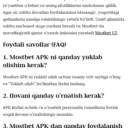
ro’yxatdan o’tishni va uning afzalliklarini muhokama qildik.
Agar siz ushbu ilovadan foydalanishni istasangiz, yuqoridagi
qadamlarni amalga oshirishingiz yetarli bo’ladi. Umid qilamizki,
ushbu ma’lumot sizga yordam beradi va Mostbet-da
muvaffaqiyatli qimor o’ynash imkonini yaratadi
Mostbet UZ
.
Foydali savollar (FAQ)
1. Mostbet APK-ni qanday yuklab
olishim kerak?
Mostbet APK-ni yuklab olish uchun rasmiy veb-saytiga o’ting
va “Yuklab olish” bo’limidan faylni tanlang.
2. Ilovani qanday o’rnatish kerak?
APK faylini ochish va o’rnatish jarayonida ruxsatlarni berish
orqali ilovani o’rnatishingiz mumkin.
3. Mostbet APK-dan qanday foydalanish