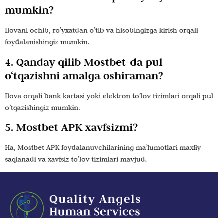
mumkin?
Ilovani ochib, ro’yxatdan o’tib va hisobingizga kirish orqali
foydalanishingiz mumkin.
4. Qanday qilib Mostbet-da pul
o‘tqazishni amalga oshiraman?
Ilova orqali bank kartasi yoki elektron to’lov tizimlari orqali pul
o’tqazishingiz mumkin.
5. Mostbet APK xavfsizmi?
Ha, Mostbet APK foydalanuvchilarining ma’lumotlari maxfiy
saqlanadi va xavfsiz to’lov tizimlari mavjud.