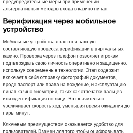
предупредительные меры при применении
альтернативных методов входа в казино пинап.
Верификация через мобильное
устройство
Мобильные устройства являются важную
составляющую процесса верификации в виртуальных
казино. Проверка через телефон позволяет игрокам
подтверждать свою личность оперативно и защищенно,
используя современные технологии. Этап содержит
включает в себя отправку фотографий документов,
вроде паспорт или права на вождение, и эксплуатацию
пинап казино биометрии, таких как отпечатки пальцев
или идентификация по лицу. Это значительно
увеличивает скорость ход, уменьшая время ожидания до
пары минут.
Ключевым преимуществом оказывается удобство для
пользователей. Взамен для того чтобы оцифровывать