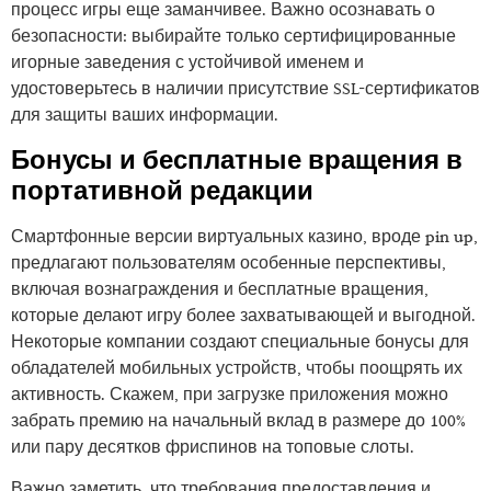
процесс игры еще заманчивее. Важно осознавать о
безопасности: выбирайте только сертифицированные
игорные заведения с устойчивой именем и
удостоверьтесь в наличии присутствие SSL-сертификатов
для защиты ваших информации.
Бонусы и бесплатные вращения в
портативной редакции
Смартфонные версии виртуальных казино, вроде pin up,
предлагают пользователям особенные перспективы,
включая вознаграждения и бесплатные вращения,
которые делают игру более захватывающей и выгодной.
Некоторые компании создают специальные бонусы для
обладателей мобильных устройств, чтобы поощрять их
активность. Скажем, при загрузке приложения можно
забрать премию на начальный вклад в размере до 100%
или пару десятков фриспинов на топовые слоты.
Важно заметить, что требования предоставления и