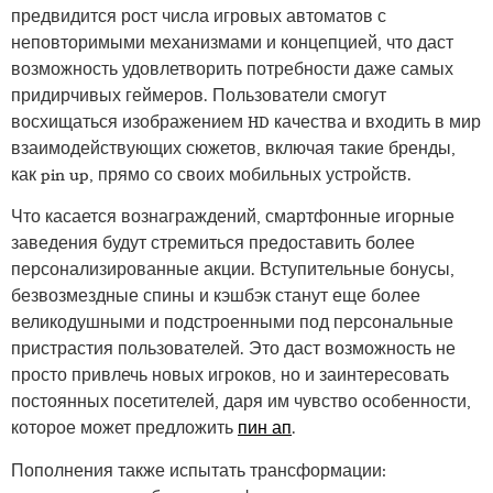
предвидится рост числа игровых автоматов с
неповторимыми механизмами и концепцией, что даст
возможность удовлетворить потребности даже самых
придирчивых геймеров. Пользователи смогут
восхищаться изображением HD качества и входить в мир
взаимодействующих сюжетов, включая такие бренды,
как pin up, прямо со своих мобильных устройств.
Что касается вознаграждений, смартфонные игорные
заведения будут стремиться предоставить более
персонализированные акции. Вступительные бонусы,
безвозмездные спины и кэшбэк станут еще более
великодушными и подстроенными под персональные
пристрастия пользователей. Это даст возможность не
просто привлечь новых игроков, но и заинтересовать
постоянных посетителей, даря им чувство особенности,
которое может предложить
пин ап
.
Пополнения также испытать трансформации: