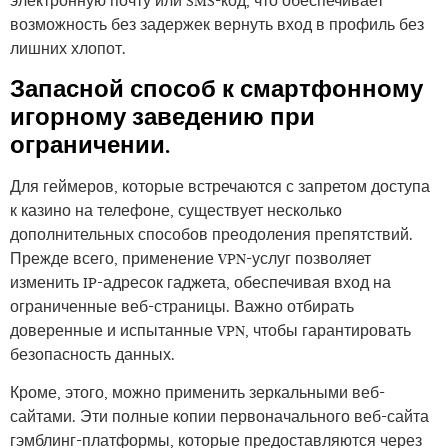
электронную почту или SMS-код, что обеспечивает
возможность без задержек вернуть вход в профиль без
лишних хлопот.
Запасной способ к смартфонному
игорному заведению при
ограничении.
Для геймеров, которые встречаются с запретом доступа
к казино на телефоне, существует несколько
дополнительных способов преодоления препятствий.
Прежде всего, применение VPN-услуг позволяет
изменить IP-адресок гаджета, обеспечивая вход на
ограниченные веб-страницы. Важно отбирать
доверенные и испытанные VPN, чтобы гарантировать
безопасность данных.
Кроме, этого, можно применить зеркальными веб-
сайтами. Эти полные копии первоначального веб-сайта
гэмблинг-платформы, которые предоставляются через