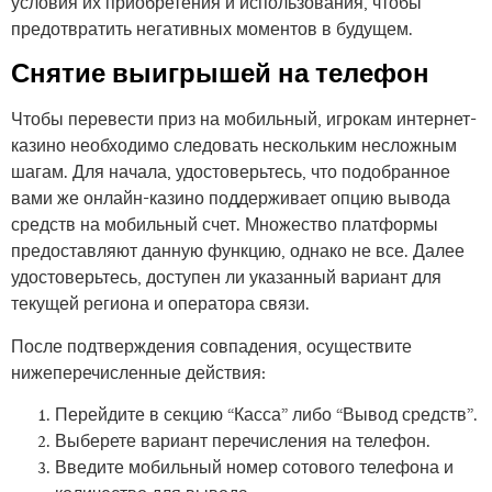
условия их приобретения и использования, чтобы
предотвратить негативных моментов в будущем.
Снятие выигрышей на телефон
Чтобы перевести приз на мобильный, игрокам интернет-
казино необходимо следовать нескольким несложным
шагам. Для начала, удостоверьтесь, что подобранное
вами же онлайн-казино поддерживает опцию вывода
средств на мобильный счет. Множество платформы
предоставляют данную функцию, однако не все. Далее
удостоверьтесь, доступен ли указанный вариант для
текущей региона и оператора связи.
После подтверждения совпадения, осуществите
нижеперечисленные действия:
Перейдите в секцию “Касса” либо “Вывод средств”.
Выберете вариант перечисления на телефон.
Введите мобильный номер сотового телефона и