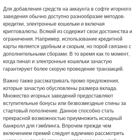
Для добавления средств на аккаунта в софте игорного
заведения обычно доступно разнообразие методов:
кредитки, электронные кошельки и включая
криптовалюты. Всякий из содержит свои достоинства и
ограничения. Например, использование кредитной
карты является удобным и скорым, но порой связано с
дополнительными сборами. В то время как то момент,
когда пинап и электронные кошельки зачастую
гарантируют более скорую проведение транзакций.
Важно также рассматривать промо предложения,
которые зачастую обусловлены размера вклада.
Множество игорных заведений предоставляют
вступительные бонусы или безвозмездные спины за
стартовый пополнение. Данное способно стать
прекрасной возможностью приумножить исходный
банкролл для гэмблинга. Впрочем прежде чем
включением премий следует вдумчиво рассмотреть