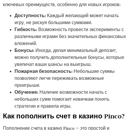
ключевых преимуществ, особенно для новых игроков:
Доступность:
Каждый желающий может начать
игру, не рискуя большими суммами.
Гибкость:
Возможность провести эксперименты с
различными играми без значительных финансовых
вложений.
Бонусы:
Иногда, делая минимальный депозит,
можно получить дополнительные бонусы, которые
увеличат ваши шансы на выигрыш.
Пожарная безопасность:
Небольшие суммы
позволяют легче переживать возможные
проигрыши.
Обучение:
Наличие возможности начать с
небольших сумм помогает новичкам понять
стратегии и правила игры.
Как пополнить счет в казино Pinco?
Пополнение счета в казино Pinco — это простой и