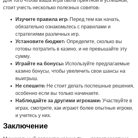
Для того чтобы ваша игра была приятной и успешной,
стоит учесть несколько полезных советов:
Изучите правила игр:
Перед тем как начать,
обязательно ознакомьтесь с правилами и
стратегиями различных игр.
Установите бюджет:
Определите, сколько вы
готовы потратить в казино, и не превышайте эту
сумму.
Играйте на бонусы:
Используйте предлагаемые
казино бонусы, чтобы увеличить свои шансы на
выигрыш.
Не спешите:
Не стоит делать поспешные решения,
особенно если вы только начинаете.
Наблюдайте за другими игроками:
Участвуйте в
играх, смотрите, как играют более опытные игроки,
и учитесь у них.
Заключение