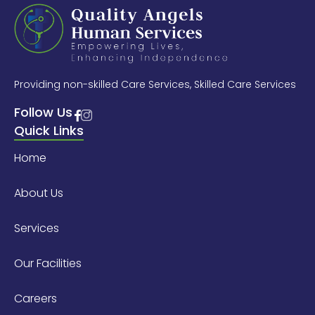
Providing non-skilled Care Services, Skilled Care Services
Follow Us
Quick Links
Home
About Us
Services
Our Facilities
Careers