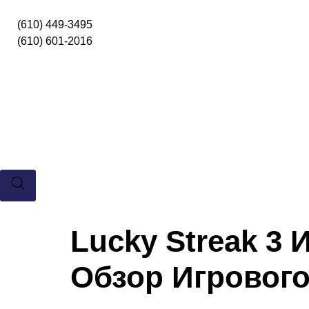
(610) 449-3495
(610) 601-2016
Lucky Streak 3
Обзор Игрового