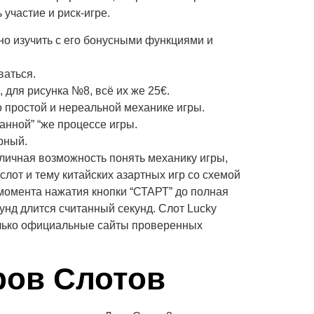
участие и риск-игре.
жно изучить с его бонусными функциями и
ваться.
 для рисунка №8, всё их же 25€.
о простой и нереальной механике игры.
анной” “же процессе игры.
рный.
тличная возможность понять механику игры,
лот и тему китайских азартных игр со схемой
м момента нажатия кнопки “СТАРТ” до полная
унд длится считанный секунд. Слот Lucky
только официальные сайты проверенных
ров Слотов