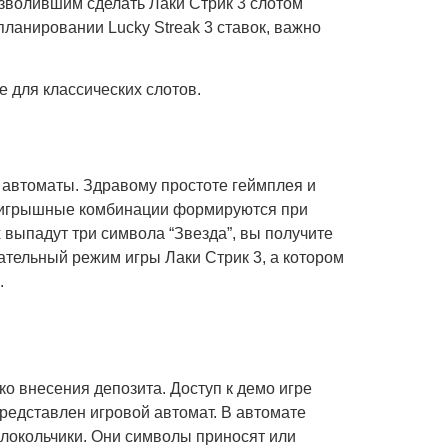
зволившим сделать Лаки Стрик 3 слотом
планировании Lucky Streak 3 ставок, важно
 для классических слотов.
 автоматы. Здравому простоте геймплея и
Выигрышные комбинации формируются при
 выпадут три символа “Звезда”, вы получите
ательный режим игры Лаки Стрик 3, а котором
.
о внесения депозита. Доступ к демо игре
представлен игровой автомат. В автомате
олокольчики. Они символы приносят или