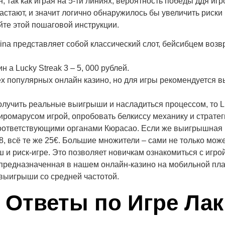
 так как играя на 5-ти линиях, вероятность победы ддя игр
стают, и значит логично обнаружилось бы увеличить риски и
йте этой пошаговой инструкции.
phina представляет собой классический слот, бейсибцем в
а Lucky Streak 3 – 5, 000 рублей.
сех популярных онлайн казино, но для игры рекомендуется
олучить реальные выигрыши и насладиться процессом, то L
иромарусом игрой, опробовать белкиссу механику и стратег
оответствующими органами Кюрасао. Если же выигрышная ко
№8, всё те же 25€. Большие множители – сами не только мож
 и риск-игре. Это позволяет новичкам ознакомиться с игрой
предназначенная в нашем онлайн-казино на мобильной плат
 выигрыши со средней частотой.
 Ответы по Игре Лак