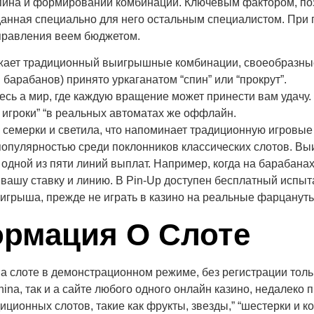
спина и формировании комбинаций. Ключевым фактором, по
данная специально для него остальным специалистом. При 
управления веем бюджетом.
ажает традиционный выигрышные комбинации, своеобразные
арабанов) принято уркаганатом “спин” или “прокрут”.
тесь а мир, где каждую вращение может принести вам удачу.
 игроки” “в реальных автоматах же оффлайн.
семерки и светила, что напоминает традиционную игровые
 популярностью среди поклонников классических слотов. 
одной из пяти линий выплат. Например, когда на барабанах
вашу ставку и линию. В Pin-Up доступен бесплатный испыт
игрыша, прежде не играть в казино на реальные фарцануть
рмация О Слоте
а слоте в демонстрационном режиме, без регистрации тольк
na, так и а сайте любого одного онлайн казино, недалеко 
ционных слотов, такие как фрукты, звезды,” “шестерки и к