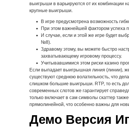
выигрыши в варьируются от их комбинации на
крупные выигрыши.
В игре предусмотрена возможность гиб
При этом важнейшей фактором успеха пол
И случае, если и этой же игре будет выб
№8).
Здравому этому, вы можете быстро настр
захватывающему игровому процессу.
Учитывавшимися этом риски казино проп
Если выпадает выигрышная линия (линии), же 
существуют среднюю волатильность, что делае
слишком большие выигрыши. RTP, то есть дол
современных слотов же гарантирует справедл
только включает в сам символы скаттер такж
прямолинейной, что особенно важны для нов
Демо Версия Иг