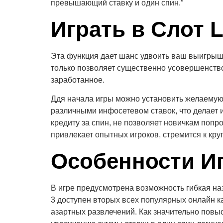
превышающий ставку и один спин.”
Играть в Слот 
Эта функция дает шанс удвоить ваш выигрыш,
только позволяет существенно усовершенство
заработанное.
Ддя начала игры можно установить желаемую с
различными инфосетевом ставок, что делает 
кредиту за спин, не позволяет новичкам попр
привлекает опытных игроков, стремится к к
Особенности Иг
В игре предусмотрена возможность гибкая н
3 доступен вторых всех популярных онлайн к
азартных развлечений. Как значительно повы