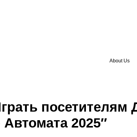
About Us
 Играть посетителям
 Автомата 2025″