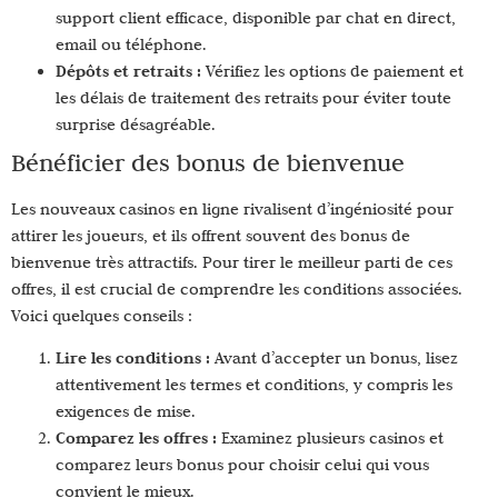
support client efficace, disponible par chat en direct,
email ou téléphone.
Dépôts et retraits :
Vérifiez les options de paiement et
les délais de traitement des retraits pour éviter toute
surprise désagréable.
Bénéficier des bonus de bienvenue
Les nouveaux casinos en ligne rivalisent d’ingéniosité pour
attirer les joueurs, et ils offrent souvent des bonus de
bienvenue très attractifs. Pour tirer le meilleur parti de ces
offres, il est crucial de comprendre les conditions associées.
Voici quelques conseils :
Lire les conditions :
Avant d’accepter un bonus, lisez
attentivement les termes et conditions, y compris les
exigences de mise.
Comparez les offres :
Examinez plusieurs casinos et
comparez leurs bonus pour choisir celui qui vous
convient le mieux.