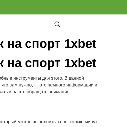
 на спорт 1xbet
 на спорт 1xbet
обные инструменты для этого. В данной
, что вам нужно, — это немного информации и
вать и на что обращать внимание.
который можно выполнить за несколько минут.