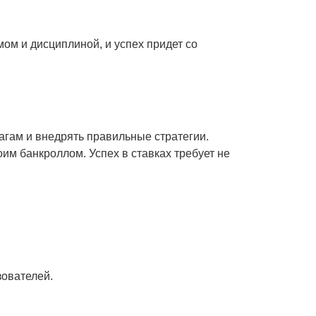
мом и дисциплиной, и успех придет со
агам и внедрять правильные стратегии.
им банкроллом. Успех в ставках требует не
ователей.