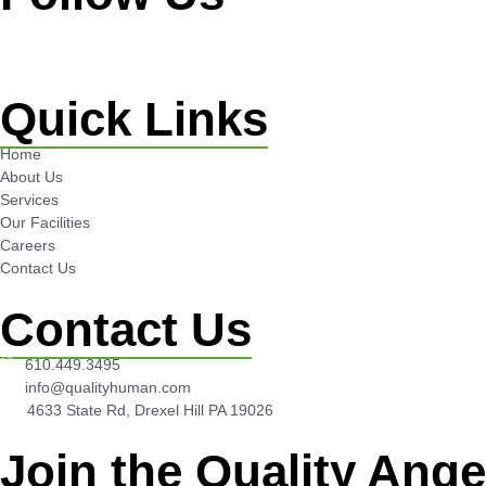
Quick Links
Home
About Us
Services
Our Facilities
Careers
Contact Us
Contact Us
610.449.3495
info@qualityhuman.com
4633 State Rd, Drexel Hill PA 19026
Join the Quality Ange