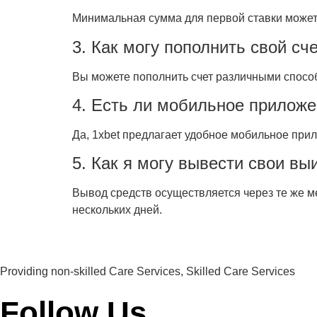
Минимальная сумма для первой ставки может 
3. Как могу пополнить свой сче
Вы можете пополнить счет различными спосо
4. Есть ли мобильное приложе
Да, 1xbet предлагает удобное мобильное при
5. Как я могу вывести свои в
Вывод средств осуществляется через те же ме
нескольких дней.
Providing non-skilled Care Services, Skilled Care Services
Follow Us