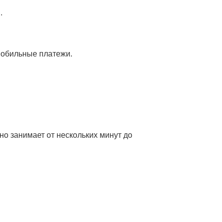
.
мобильные платежи.
но занимает от нескольких минут до