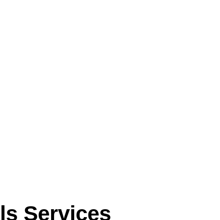
ls Services