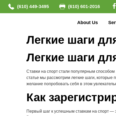
(610) 449-3495
(610) 601-2016
About Us
Ser
Легкие шаги дл
Легкие шаги дл
Ставки на спорт стали популярным способом 
статье мы рассмотрим легкие шаги, которые 
желание попробовать себя в этом увлекательн
Как зарегистри
Первый шаг к успешным ставкам на спорт — э