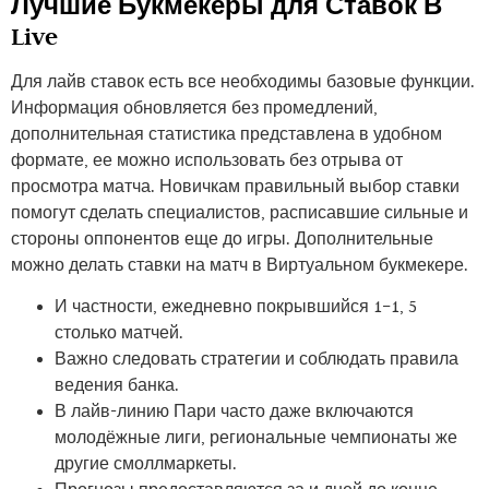
Лучшие Букмекеры для Ставок В
Live
Для лайв ставок есть все необходимы базовые функции.
Информация обновляется без промедлений,
дополнительная статистика представлена в удобном
формате, ее можно использовать без отрыва от
просмотра матча. Новичкам правильный выбор ставки
помогут сделать специалистов, расписавшие сильные и
стороны оппонентов еще до игры. Дополнительные
можно делать ставки на матч в Виртуальном букмекере.
И частности, ежедневно покрывшийся 1–1, 5
столько матчей.
Важно следовать стратегии и соблюдать правила
ведения банка.
В лайв-линию Пари часто даже включаются
молодёжные лиги, региональные чемпионаты же
другие смоллмаркеты.