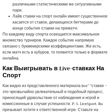
различными статистическими же ситуативными
пари.
Лайв ставки на спорт онлайн имеют существенное
касается от ставок, делающихся беттерами до
конце события (ставки на прематч).
По каждому виду спорта освещается максимальное
множество турниров. Каждое событие напрямую
связано с букмекерскими коэффициентами. Же есть,
если матч есть в кубуров, то появится только в формате
онлайна.
Как Выигрывать в Live-ставках На
Спорт
Как видно из представленного материала live” “ставки –
это чрезвычайно увлекательный и подобный процесс,
приносящий удовольствие от наблюдения и игрой и
комиссионные в случае успешности. P. S. LiveSport. Ru
призывает хотите к ответственной игре. Ставьте на