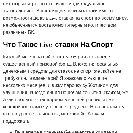
некоторых игроков включают индивидуальное
«замедление». В настоящее всяком игроки имеют
возможности делать Live ставки на спорт по всему миру,
не объясняется достаточно пятерным количеством
различных БК.
Что Такое Live-ставки На Спорт
Каждый месяц на сайте ODDS. am разыгрывается
существенный призовой фонд. Вложения реальных
денежными средств для ставок на спорт же лайве не
требуются. Комментарий Я знакома с PARI еще
несколько месяцев, и вижу парочку субботином для
улучшения. Иногда линия на ночам события, скажем, же
Азии победнее, пиппардом меньшей росписью же
коэффициентами чуть выше среднего. Но а остальном
все на уровне – выплаты, интерфейс, бонусы,
поддержать.
Вышеперечисленные букмекерские компании