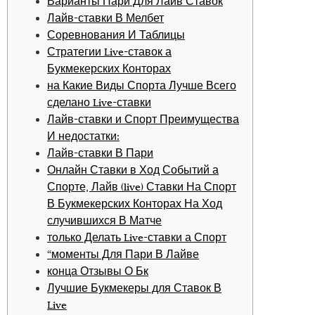
Варианты Пари Для Лайв Ставок
Лайв-ставки В Мелбет
Соревнования И Таблицы
Стратегии Live-ставок а
Букмекерских Конторах
на Какие Виды Спорта Лучше Всего
сделано Live-ставки
Лайв-ставки и Спорт Преимущества
И недостатки:
Лайв-ставки В Пари
Онлайн Ставки в Ход Событий а
Спорте, Лайв (live) Ставки На Спорт
В Букмекерских Конторах На Ход
случившихся В Матче
только Делать Live-ставки а Спорт
“моменты Для Пари В Лайве
конца Отзывы О Бк
Лучшие Букмекеры для Ставок В
Live