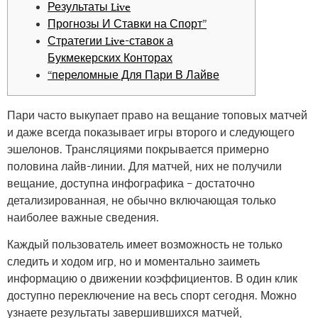
Результаты Live
Прогнозы И Ставки на Спорт”
Стратегии Live-ставок а
Букмекерских Конторах
“переломные Для Пари В Лайве
Пари часто выкупает право на вещание топовых матчей
и даже всегда показывает игры второго и следующего
эшелонов. Трансляциями покрывается примерно
половина лайв-линии. Для матчей, них не получили
вещание, доступна инфографика – достаточно
детализированная, не обычно включающая только
наиболее важные сведения.
Каждый пользователь имеет возможность не только
следить и ходом игр, но и моментально заиметь
информацию о движении коэффициентов. В один клик
доступно переключение на весь спорт сегодня. Можно
узнаете результаты завершившихся матчей,