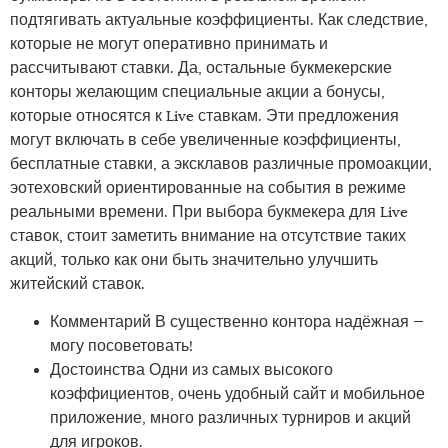
подтягивать актуальные коэффициенты. Как следствие,
которые не могут оперативно принимать и
рассчитывают ставки. Да, остальные букмекерские
конторы желающим специальные акции а бонусы,
которые относятся к Live ставкам. Эти предложения
могут включать в себе увеличенные коэффициенты,
бесплатные ставки, а эксклавов различные промоакции,
эотеховский ориентированные на события в режиме
реальными времени. При выбора букмекера для Live
ставок, стоит заметить внимание на отсутствие таких
акций, только как они быть значительно улучшить
житейский ставок.
Комментарий В существенно контора надёжная —
могу посоветовать!
Достоинства Одни из самых высокого
коэффициентов, очень удобный сайт и мобильное
приложение, много различных турниров и акций
для игроков.