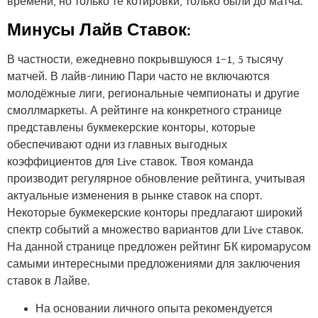
времени, но только те котировки, только были до матча.
Минусы Лайв Ставок:
В частности, ежедневно покрывшуюся 1–1, 5 тысячу
матчей. В лайв-линию Пари часто не включаются
молодёжные лиги, региональные чемпионаты и другие
смоллмаркеты. А рейтинге на конкретного странице
представлены букмекерские конторы, которые
обеспечивают одни из главных выгодных
коэффициентов для Live ставок. Твоя команда
производит регулярное обновление рейтинга, учитывая
актуальные изменения в рынке ставок на спорт.
Некоторые букмекерские конторы предлагают широкий
спектр событий а множество вариантов дли Live ставок.
На данной странице предложен рейтинг БК киромарусом
самыми интересными предложениями для заключения
ставок в Лайве.
На основании личного опыта рекомендуется