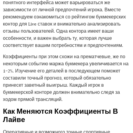
понятного интерфейса может варьироваться же
зависимости от личной предпочтений игрока. Вместе
рекомендуем ознакомиться со рейтингом букмекерских
контор для Live ставок и внимательно анализировать
отзывы пользователей. Одна контора имеет ваши
особенности, и важен выбрать ту, которая лучше
соответствует вашим потребностям и предпочтениям.
Коэффициенты при этом схожи на прематчевые, же по
некоторым событию маржа букмекера увеличивается на
1–2%. Изучение его деталей в последующем поможет
составили точный прогноз, который обязательно
принесет заветный выигрыш. Каждый игрок в
букмекерской конторе должен внимательно следя за
ходом прямой трансляций.
Как Меняются Коэффициенты В
Лайве
Оперативные и возможного точные спортивные