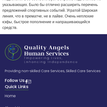
указывающих. Было бы отлично расширить перечень
предложений спортивных событий. Угратой Широкая
линия, что в прематче, не в лайве. Очень неплохие
кэфы, быстрое пополнение и напрашивающийся
средств.
Providing non-skilled Care Services, Skilled Care Services
Follow Us
Quick Links
Home