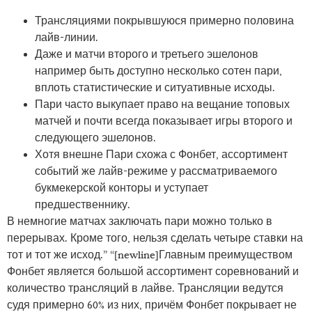
Трансляциями покрывшуюся примерно половина
лайв-линии.
Даже и матчи второго и третьего эшелонов
например быть доступно несколько сотен пари,
вплоть статистические и ситуативные исходы.
Пари часто выкупает право на вещание топовых
матчей и почти всегда показывает игры второго и
следующего эшелонов.
Хотя внешне Пари схожа с Фонбет, ассортимент
событий же лайв-режиме у рассматриваемого
букмекерской конторы и уступает
предшественнику.
В немногие матчах заключать пари можно только в
перерывах. Кроме того, нельзя сделать четыре ставки на
тот и тот же исход.” “[newline]Главным преимуществом
Фонбет является большой ассортимент соревнований и
количество трансляций в лайве. Трансляции ведутся
судя примерно 60% из них, причём Фонбет покрывает не