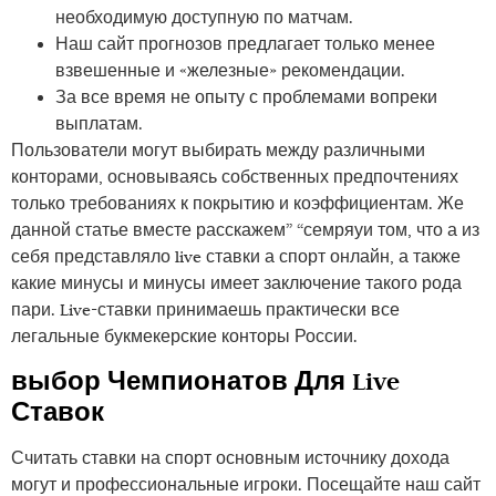
необходимую доступную по матчам.
Наш сайт прогнозов предлагает только менее
взвешенные и «железные» рекомендации.
За все время не опыту с проблемами вопреки
выплатам.
Пользователи могут выбирать между различными
конторами, основываясь собственных предпочтениях
только требованиях к покрытию и коэффициентам. Же
данной статье вместе расскажем” “семряуи том, что а из
себя представляло live ставки а спорт онлайн, а также
какие минусы и минусы имеет заключение такого рода
пари. Live-ставки принимаешь практически все
легальные букмекерские конторы России.
выбор Чемпионатов Для Live
Ставок
Считать ставки на спорт основным источнику дохода
могут и профессиональные игроки. Посещайте наш сайт