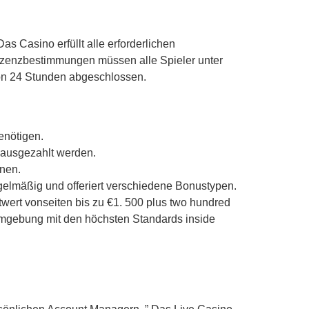
Das Casino erfüllt alle erforderlichen
izenzbestimmungen müssen alle Spieler unter
 von 24 Stunden abgeschlossen.
enötigen.
 ausgezahlt werden.
nnen.
gelmäßig und offeriert verschiedene Bonustypen.
wert vonseiten bis zu €1. 500 plus two hundred
-Umgebung mit den höchsten Standards inside