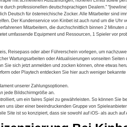
erapie mit schnelleren Auszahlungen, höheren Limits sowie pe
e durch professionellen deutschsprachigen Dealern.” “[newlin
ich Deutsch für österreichische Zocker. Alle Mitarbeiter sind i
en. Der Kundenservice von Kinbet ist auch rund um die Uhr ver
rfahrenen Mitarbeitern, die durchschnittlich binnen 2 Minuten 
ietet umfassende Equipment und Ressourcen, 1 Spieler vor pro
is, Reisepass oder aber Führerschein vorlegen, um nachzuwei
her Wartungsarbeiten oder Aktualisierungen vonseiten Seiten 
nn Sie sich jetzt anmelden und zocken können, ohne etwas her
form oder Playtech entdecken Sie hier auch weniger bekannt
dament unserer Zahlungsoptionen.
n jede Bildschirmgröße an.
lliert, um ein faires Spiel zu gewährleisten. So können Sie ber
ben uns über einer beeindruckenden Gruppe von Spieleanbieter
 Site ist so konzipiert, dass sie sowohl auf iOS- als auch auf 