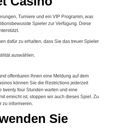
et Casino
derungen, Turniere und ein VIP Programm, was
ditionsbewusste Spieler zur Verfügung. Diese
erstützt.
n dafür zu erhalten, dass Sie das treuer Spieler
ilität auswählen.
, und offenbaren Ihnen eine Meldung auf dem
inos können Sie die Restrictions jederzeit
 twenty four Stunden warten und eine
t erreicht ist, stoppen wir auch dieses Spiel. Zu
r zu informieren.
rwenden Sie