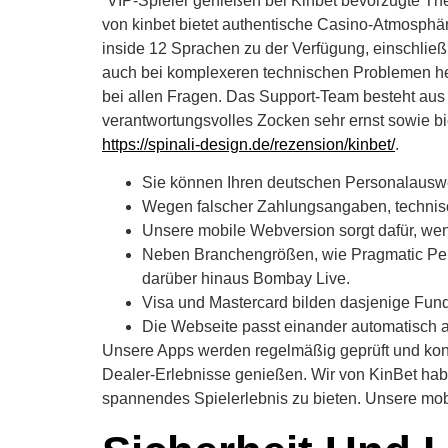
“VIP-Spieler genießen bei Kinbet bevorzugte Th
von kinbet bietet authentische Casino-Atmosphär
inside 12 Sprachen zu der Verfügung, einschließl
auch bei komplexeren technischen Problemen helf
bei allen Fragen. Das Support-Team besteht aus e
verantwortungsvolles Zocken sehr ernst sowie b
https://spinali-design.de/rezension/kinbet/
.
Sie können Ihren deutschen Personalauswe
Wegen falscher Zahlungsangaben, technisc
Unsere mobile Webversion sorgt dafür, we
Neben Branchengrößen, wie Pragmatic Per
darüber hinaus Bombay Live.
Visa und Mastercard bilden dasjenige Fun
Die Webseite passt einander automatisch a
Unsere Apps werden regelmäßig geprüft und kontro
Dealer-Erlebnisse genießen. Wir von KinBet ha
spannendes Spielerlebnis zu bieten. Unsere mobile