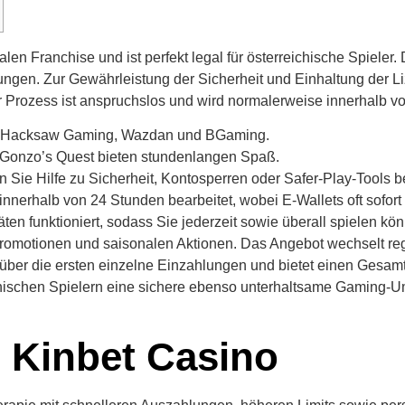
nalen Franchise und ist perfekt legal für österreichische Spieler. 
ngen. Zur Gewährleistung der Sicherheit und Einhaltung der L
ieser Prozess ist anspruchslos und wird normalerweise innerhalb
ng, Hacksaw Gaming, Wazdan und BGaming.
nd Gonzo’s Quest bieten stundenlangen Spaß.
n Sie Hilfe zu Sicherheit, Kontosperren oder Safer-Play-Tools b
nerhalb von 24 Stunden bearbeitet, wobei E-Wallets oft sofort
ten funktioniert, sodass Sie jederzeit sowie überall spielen kö
 Promotionen und saisonalen Aktionen. Das Angebot wechselt re
über die ersten einzelne Einzahlungen und bietet einen Gesamt
reichischen Spielern eine sichere ebenso unterhaltsame Gaming
m Kinbet Casino