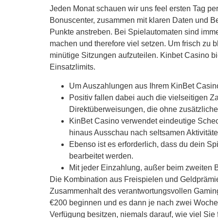
Jeden Monat schauen wir uns feel ersten Tag per
Bonuscenter, zusammen mit klaren Daten und Bet
Punkte anstreben. Bei Spielautomaten sind imm
machen und therefore viel setzen. Um frisch zu b
minütige Sitzungen aufzuteilen. Kinbet Casino b
Einsatzlimits.
Um Auszahlungen aus Ihrem KinBet Casino-
Positiv fallen dabei auch die vielseitigen
Direktüberweisungen, die ohne zusätzlic
KinBet Casino verwendet eindeutige Schec
hinaus Ausschau nach seltsamen Aktivität
Ebenso ist es erforderlich, dass du dein Sp
bearbeitet werden.
Mit jeder Einzahlung, außer beim zweiten 
Die Kombination aus Freispielen und Geldprämien
Zusammenhalt des verantwortungsvollen Gamings s
€200 beginnen und es dann je nach zwei Wochen 
Verfügung besitzen, niemals darauf, wie viel Si