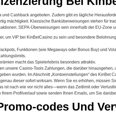
Lizenzierung Bei Kinb
via und Cashback angeboten. Zudem gibt es tägliche Herausfor
rtig mächtigkeit. Klassische Banküberweisungen stehen für tra
saktionen. SEPA-Überweisungen sein innerhalb der EU-Zone unt
lber, um VIP bei KinBetCasino zu sein und besondere Belohnunge
s Jackpots, Funktionen (wie Megaways oder Bonus Buy) und Volat
zahlungslimits.
rämien macht das Spielerlebnis besonders attraktiv.
toppen unsere Casino-Tools Zahlungen, die darüber hinausgehen
eben wurden. Im Abschnitt „Kontoeinstellungen“ des KinBet Cas
genau dieser sofort wirksam. Wenn Sie es erhöhen, müssen Sie
st nach wie vor nicht alles—wenn das Zeitlimit oder Verlustlimi
in Ihrem Profilverlauf sowie senden Ihnen Emails, um Sie darübe
 Promo-codes Und Ve