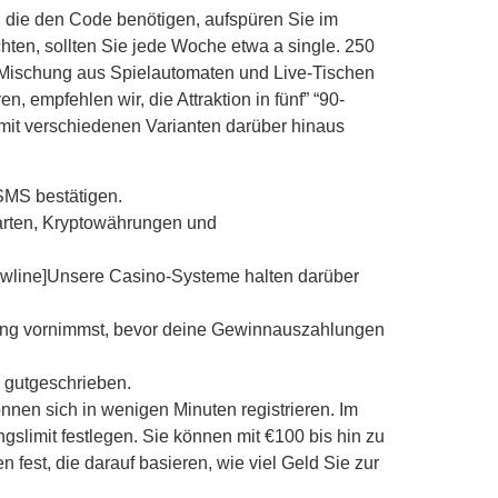
, die den Code benötigen, aufspüren Sie im
ten, sollten Sie jede Woche etwa a single. 250
 Mischung aus Spielautomaten und Live-Tischen
 empfehlen wir, die Attraktion in fünf” “90-
 mit verschiedenen Varianten darüber hinaus
SMS bestätigen.
tkarten, Kryptowährungen und
ewline]Unsere Casino-Systeme halten darüber
tellung vornimmst, bevor deine Gewinnauszahlungen
 gutgeschrieben.
nnen sich in wenigen Minuten registrieren. Im
slimit festlegen. Sie können mit €100 bis hin zu
est, die darauf basieren, wie viel Geld Sie zur