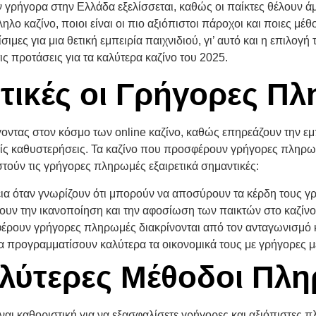
 γρήγορα στην Ελλάδα εξελίσσεται, καθώς οι παίκτες θέλουν ά
ληλο καζίνο, ποιοι είναι οι πιο αξιόπιστοι πάροχοι και ποιες 
ιμες για μια θετική εμπειρία παιχνιδιού, γι’ αυτό και η επιλογ
ις προτάσεις για τα καλύτερα καζίνο του 2025.
αντικές οι Γρήγορες Π
ντας στον κόσμο των online καζίνο, καθώς επηρεάζουν την εμπ
ρίς καθυστερήσεις. Τα καζίνο που προσφέρουν γρήγορες πληρωμ
στούν τις γρήγορες πληρωμές εξαιρετικά σημαντικές:
ια όταν γνωρίζουν ότι μπορούν να αποσύρουν τα κέρδη τους γ
υν την ικανοποίηση και την αφοσίωση των παικτών στο καζίνο
έρουν γρήγορες πληρωμές διακρίνονται από τον ανταγωνισμό 
α προγραμματίσουν καλύτερα τα οικονομικά τους με γρήγορες μ
Καλύτερες Μέθοδοι Πλ
αι καθοριστική για να εξασφαλίσετε γρήγορες και αξιόπιστες 