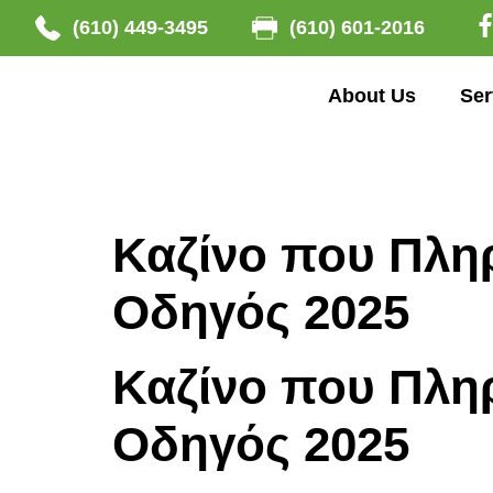
(610) 449-3495
(610) 601-2016
About Us
Ser
Καζίνο που Πλη
Οδηγός 2025
Καζίνο που Πλη
Οδηγός 2025