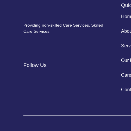
Quic
Hom
Providing non-skilled Care Services, Skilled
Abou
Care Services
Serv
Our F
Follow Us
Care
Cont