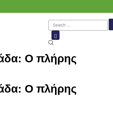
άδα: Ο πλήρης
άδα: Ο πλήρης