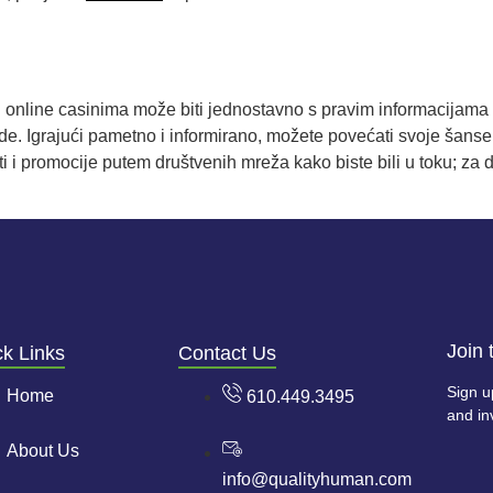
 online casinima može biti jednostavno s pravim informacijama i 
de. Igrajući pametno i informirano, možete povećati svoje šanse z
esti i promocije putem društvenih mreža kako biste bili u toku; za
Join 
k Links
Contact Us
Sign up
Home
610.449.3495
and inv
About Us
info@qualityhuman.com