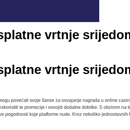
splatne vrtnje srijed
splatne vrtnje srijed
 mogu povećati svoje šanse za osvajanje nagrada u online casi
iskoristiti te promocije i osvojiti dodatne dobitke. S obzirom na 
iti sve pogodnosti koje platforme nude. Kroz nekoliko jednostavni