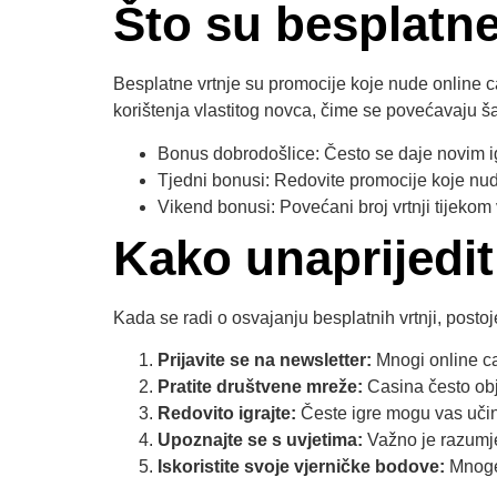
Što su besplatne
Besplatne vrtnje su promocije koje nude online ca
korištenja vlastitog novca, čime se povećavaju ša
Bonus dobrodošlice: Često se daje novim ig
Tjedni bonusi: Redovite promocije koje nude
Vikend bonusi: Povećani broj vrtnji tijekom
Kako unaprijedit
Kada se radi o osvajanju besplatnih vrtnji, posto
Prijavite se na newsletter:
Mnogi online ca
Pratite društvene mreže:
Casina često obj
Redovito igrajte:
Česte igre mogu vas učin
Upoznajte se s uvjetima:
Važno je razumje
Iskoristite svoje vjerničke bodove:
Mnoge 